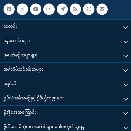
သတင်း
၀န်ဆောင်မှုများ
အပတ်စဉ်ကဏ္ဍများ
အင်္ဂလိပ်သင်ခန်းစာများ
ရေဒီယို
ရုပ်သံအစီအစဉ်နှင့် ဗွီဒီယိုကဏ္ဍများ
ဗွီအိုအေအကြောင်း
ဗွီအိုအေ မိုဘိုင်းလ်အက်ပ်များ ဒေါင်းလုတ်ယူရန်