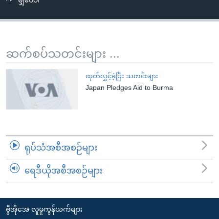
မျှဝေပါ
အ
သုတပဒေသာ အင်္ဂလိပ်စာ
ညွန်း
Learning English
စာမျက်နှာ
သို့
ဗွီအိုအေ လူမှုကွန်ယက်များ
ဆက်စပ်သတင်းများ ...
ကျော်
ကြည့်
ထုတ်လွှင့်ခဲ့ပြီး သတင်းများ
ရန်
Japan Pledges Aid to Burma
ဘာသာစကားများ
ရှာဖွေ
ရန်
နေရာ
သို့
ရုပ်သံအစီအစဉ်များ
ကျော်
ရန်
ရေဒီယိုအစီအစဉ်များ
ဗွီအိုအေ လူမှုကွန်ယက်များ