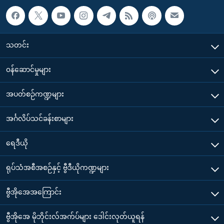
သတင်း
၀န်ဆောင်မှုများ
အပတ်စဉ်ကဏ္ဍများ
အင်္ဂလိပ်သင်ခန်းစာများ
ရေဒီယို
ရုပ်သံအစီအစဉ်နှင့် ဗွီဒီယိုကဏ္ဍများ
ဗွီအိုအေအကြောင်း
ဗွီအိုအေ မိုဘိုင်းလ်အက်ပ်များ ဒေါင်းလုတ်ယူရန်