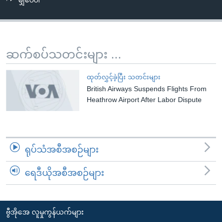
မျှဝေပါ
အ
သုတပဒေသာ အင်္ဂလိပ်စာ
ညွန်း
Learning English
စာမျက်နှာ
သို့
ဗွီအိုအေ လူမှုကွန်ယက်များ
ဆက်စပ်သတင်းများ ...
ကျော်
ကြည့်
ထုတ်လွှင့်ခဲ့ပြီး သတင်းများ
ရန်
British Airways Suspends Flights From
ဘာသာစကားများ
ရှာဖွေ
Heathrow Airport After Labor Dispute
ရန်
နေရာ
သို့
ရုပ်သံအစီအစဉ်များ
ကျော်
ရန်
ရေဒီယိုအစီအစဉ်များ
ဗွီအိုအေ လူမှုကွန်ယက်များ