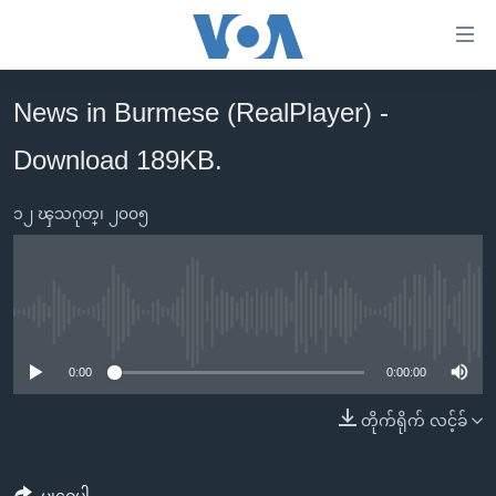
သုံး
ရ
လွယ်ကူ
News in Burmese (RealPlayer) -
မူလစာမျက်နှာ
စေ
Download 189KB.
မြန်မာ
သည့်
ကမ္ဘာ့သတင်းများ
Link
၁၂ ၾသဂုတ္၊ ၂၀၀၅
ဗွီဒီယို
နိုင်ငံတကာ
များ
သတင်းလွတ်လပ်ခွင့်
အမေရိကန်
ပင်မ
ရပ်ဝန်းတခု လမ်းတခု အလွန်
တရုတ်
အကြောင်းအရာ
No media source currently available
သို့
အင်္ဂလိပ်စာလေ့လာမယ်
အစ္စရေး-ပါလက်စတိုင်း
0:00
0:00:00
ကျော်
အပတ်စဉ်ကဏ္ဍများ
အမေရိကန်သုံးအီဒီယံ
ကြည့်
တိုက်ရိုက် လင့်ခ်
ရေဒီယိုနှင့်ရုပ်သံ အချက်အလက်များ
မကြေးမုံရဲ့ အင်္ဂလိပ်စာ
ရေဒီယို
ရန်
ပင်မ
ရေဒီယို/တီဗွီအစီအစဉ်
ရုပ်ရှင်ထဲက အင်္ဂလိပ်စာ
တီဗွီ