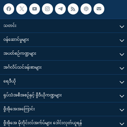
သတင်း
၀န်ဆောင်မှုများ
အပတ်စဉ်ကဏ္ဍများ
အင်္ဂလိပ်သင်ခန်းစာများ
ရေဒီယို
ရုပ်သံအစီအစဉ်နှင့် ဗွီဒီယိုကဏ္ဍများ
ဗွီအိုအေအကြောင်း
ဗွီအိုအေ မိုဘိုင်းလ်အက်ပ်များ ဒေါင်းလုတ်ယူရန်