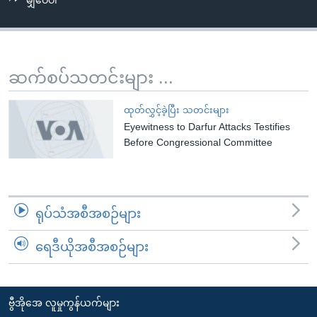
မျှဝေပါ
အ
သုတပဒေသာ အင်္ဂလိပ်စာ
ညွန်း
Learning English
စာမျက်နှာ
သို့
ဗွီအိုအေ လူမှုကွန်ယက်များ
ဆက်စပ်သတင်းများ ...
ကျော်
ကြည့်
ထုတ်လွှင့်ခဲ့ပြီး သတင်းများ
ရန်
Eyewitness to Darfur Attacks Testifies
ဘာသာစကားများ
ရှာဖွေ
Before Congressional Committee
ရန်
နေရာ
သို့
ရုပ်သံအစီအစဉ်များ
ကျော်
ရန်
ရေဒီယိုအစီအစဉ်များ
ဗွီအိုအေ လူမှုကွန်ယက်များ