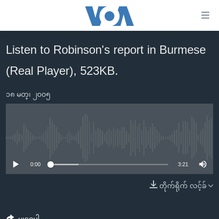
သုံး
ရ
လွယ်ကူ
Listen to Robinson's report in Burmese
မူလစာမျက်နှာ
စေ
(Real Player), 523KB.
မြန်မာ
သည့်
ကမ္ဘာ့သတင်းများ
Link
၁၈ မတ္၊ ၂၀၀၅
ဗွီဒီယို
နိုင်ငံတကာ
များ
သတင်းလွတ်လပ်ခွင့်
အမေရိကန်
ပင်မ
ရပ်ဝန်းတခု လမ်းတခု အလွန်
တရုတ်
အကြောင်းအရာ
No media source currently available
သို့
အင်္ဂလိပ်စာလေ့လာမယ်
အစ္စရေး-ပါလက်စတိုင်း
0:00
3:21
ကျော်
အပတ်စဉ်ကဏ္ဍများ
အမေရိကန်သုံးအီဒီယံ
ကြည့်
တိုက်ရိုက် လင့်ခ်
ရေဒီယိုနှင့်ရုပ်သံ အချက်အလက်များ
မကြေးမုံရဲ့ အင်္ဂလိပ်စာ
ရေဒီယို
ရန်
ပင်မ
ရေဒီယို/တီဗွီအစီအစဉ်
ရုပ်ရှင်ထဲက အင်္ဂလိပ်စာ
တီဗွီ