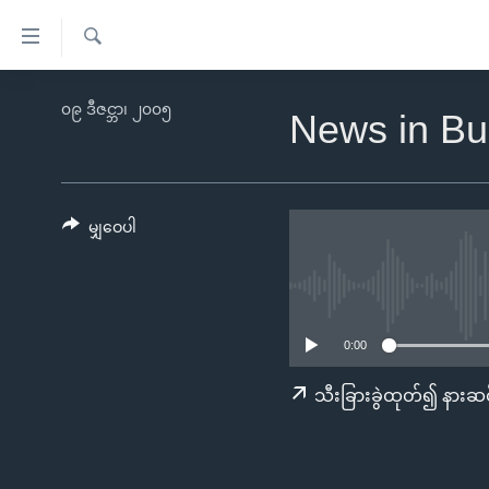
သုံး
ရ
ရှာဖွေ
လွယ်ကူ
မူလစာမျက်နှာ
၀၉ ဒီဇင္ဘာ၊ ၂၀၀၅
ရ
News in Bu
စေ
မြန်မာ
လာ
သည့်
ဒ်
ကမ္ဘာ့သတင်းများ
Link
ဗွီဒီယို
နိုင်ငံတကာ
မျှဝေပါ
များ
သတင်းလွတ်လပ်ခွင့်
အမေရိကန်
ပင်မ
ရပ်ဝန်းတခု လမ်းတခု အလွန်
တရုတ်
အကြောင်းအရာ
အင်္ဂလိပ်စာလေ့လာမယ်
အစ္စရေး-ပါလက်စတိုင်း
သို့
0:00
အပတ်စဉ်ကဏ္ဍများ
အမေရိကန်သုံးအီဒီယံ
ကျော်
သီးခြားခွဲထုတ်၍ နားဆင
ကြည့်
ရေဒီယိုနှင့်ရုပ်သံ အချက်အလက်များ
မကြေးမုံရဲ့ အင်္ဂလိပ်စာ
ရေဒီယို
ရန်
ရေဒီယို/တီဗွီအစီအစဉ်
ရုပ်ရှင်ထဲက အင်္ဂလိပ်စာ
တီဗွီ
ပင်မ