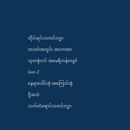
တိုင်းရင်းသတင်းလွှာ
တပတ်အတွင်း အားကစား
သုတစုံလင် အမေရိကန်တခွင်
Gen Z
နေရာပေါင်းစုံ အကြောင်းစုံ
ဒို့အသံ
သက်တံရောင်သတင်းလွှာ