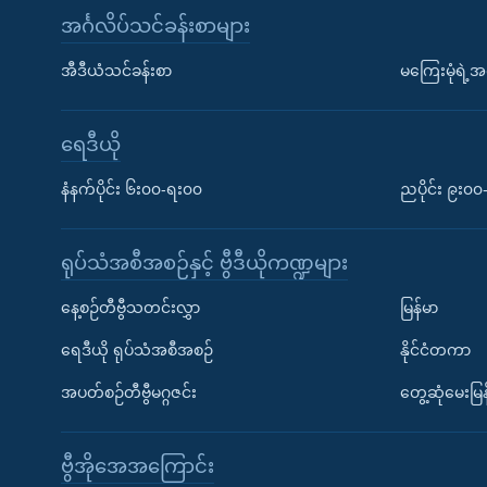
အင်္ဂလိပ်သင်ခန်းစာများ
အီဒီယံသင်ခန်းစာ
မကြေးမုံရဲ့အင
ရေဒီယို
နံနက်ပိုင်း ၆း၀၀-ရး၀၀
ညပိုင်း ၉း၀
ရုပ်သံအစီအစဉ်နှင့် ဗွီဒီယိုကဏ္ဍများ
နေ့စဉ်တီဗွီသတင်းလွှာ
မြန်မာ
ရေဒီယို ရုပ်သံအစီအစဉ်
နိုင်ငံတကာ
အပတ်စဉ်တီဗွီမဂ္ဂဇင်း
တွေ့ဆုံမေးမြန
ဗွီအိုအေအကြောင်း