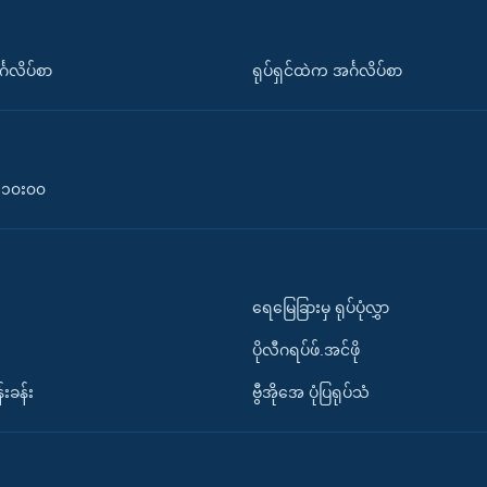
်္ဂလိပ်စာ
ရုပ်ရှင်ထဲက အင်္ဂလိပ်စာ
၀-၁၀း၀၀
ရေမြေခြားမှ ရုပ်ပုံလွှာ
ပိုလီဂရပ်ဖ်.အင်ဖို
်းခန်း
ဗွီအိုအေ ပုံပြရုပ်သံ