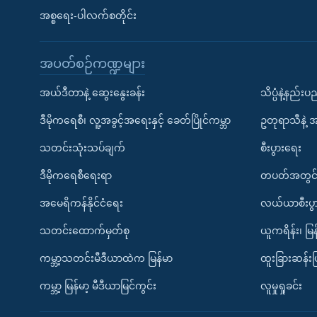
အစ္စရေး-ပါလက်စတိုင်း
အပတ်စဉ်ကဏ္ဍများ
အယ်ဒီတာနဲ့ ဆွေးနွေးခန်း
သိပ္ပံနဲ့နည်း
ဒီမိုကရေစီ၊ လူ့အခွင့်အရေးနှင့် ခေတ်ပြိုင်ကမ္ဘာ
ဥတုရာသီနဲ့ 
သတင်းသုံးသပ်ချက်
စီးပွားရေး
ဒီမိုကရေစီရေးရာ
တပတ်အတွင်
အမေရိကန်နိုင်ငံရေး
လယ်ယာစီးပွ
သတင်းထောက်မှတ်စု
ယူကရိန်း၊ မြန
ကမ္ဘာ့သတင်းမီဒီယာထဲက မြန်မာ
ထူးခြားဆန်း
ကမ္ဘာ့ မြန်မာ့ မီဒီယာမြင်ကွင်း
လူမှုရှုခင်း