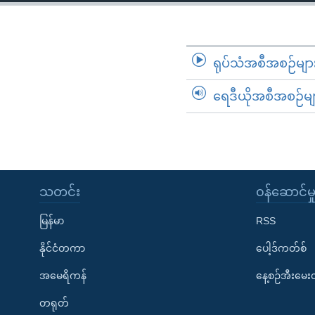
သုတပဒေသာ အင်္ဂလိပ်စာ
အ
ညွန်း
စာမျက်နှာ
သို့
ရုပ်သံအစီအစဉ်မျာ
ကျော်
ရေဒီယိုအစီအစဉ်မျ
ကြည့်
ရန်
ရှာဖွေ
ရန်
နေရာ
သတင်း
၀န်ဆောင်မှ
သို့
ကျော်
မြန်မာ
RSS
ရန်
နိုင်ငံတကာ
ပေါ့ဒ်ကတ်စ်
အမေရိကန်
နေ့စဉ်အီးမေ
တရုတ်