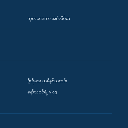
သုတပဒေသာ အင်္ဂလိပ်စာ
ဗွီအိုအေ တမိနစ်သတင်း
နော်သဇင်ရဲ့ Vlog