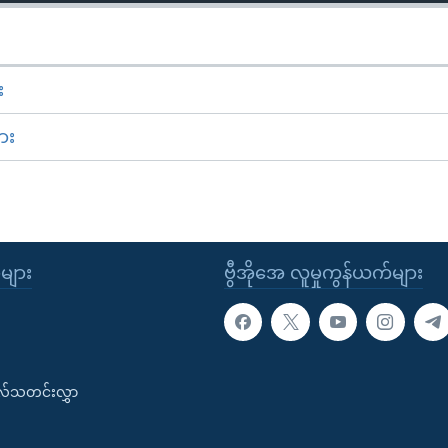
း
ား
ုများ
ဗွီအိုအေ လူမှုကွန်ယက်များ
းလ်သတင်းလွှာ