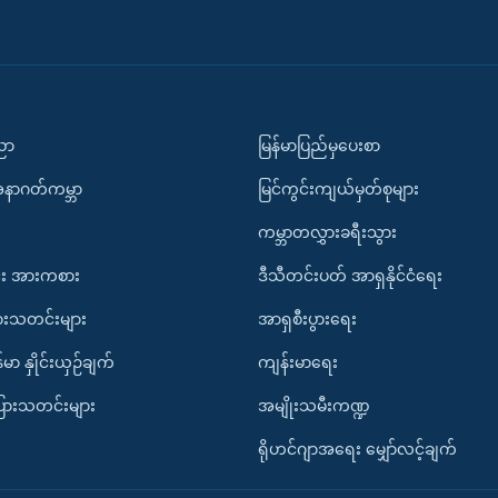
ပညာ
မြန်မာပြည်မှပေးစာ
အနာဂတ်ကမ္ဘာ
မြင်ကွင်းကျယ်မှတ်စုများ
ကမ္ဘာတလွှားခရီးသွား
း အားကစား
ဒီသီတင်းပတ် အာရှနိုင်ငံရေး
ားသတင်းများ
အာရှစီးပွားရေး
်မာ နှိုင်းယှဉ်ချက်
ကျန်းမာရေး
ပြားသတင်းများ
အမျိုးသမီးကဏ္ဍ
ရိုဟင်ဂျာအရေး မျှော်လင့်ချက်