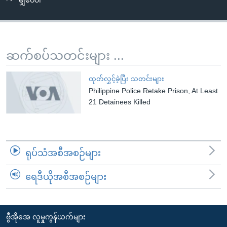
မျှဝေပါ
အ
သုတပဒေသာ အင်္ဂလိပ်စာ
ညွန်း
Learning English
စာမျက်နှာ
သို့
ဗွီအိုအေ လူမှုကွန်ယက်များ
ဆက်စပ်သတင်းများ ...
ကျော်
ကြည့်
ထုတ်လွှင့်ခဲ့ပြီး သတင်းများ
ရန်
Philippine Police Retake Prison, At Least
ဘာသာစကားများ
ရှာဖွေ
21 Detainees Killed
ရန်
နေရာ
သို့
ရုပ်သံအစီအစဉ်များ
ကျော်
ရန်
ရေဒီယိုအစီအစဉ်များ
ဗွီအိုအေ လူမှုကွန်ယက်များ