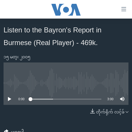
သုံး
ရ
လွယ်ကူ
Listen to the Bayron's Report in
မူလစာမျက်နှာ
စေ
Burmese (Real Player) - 469k.
မြန်မာ
သည့်
ကမ္ဘာ့သတင်းများ
Link
၁၅ မတ္၊ ၂၀၀၅
ဗွီဒီယို
နိုင်ငံတကာ
များ
သတင်းလွတ်လပ်ခွင့်
အမေရိကန်
ပင်မ
ရပ်ဝန်းတခု လမ်းတခု အလွန်
တရုတ်
အကြောင်းအရာ
No media source currently available
သို့
အင်္ဂလိပ်စာလေ့လာမယ်
အစ္စရေး-ပါလက်စတိုင်း
0:00
3:00
ကျော်
အပတ်စဉ်ကဏ္ဍများ
အမေရိကန်သုံးအီဒီယံ
ကြည့်
တိုက်ရိုက် လင့်ခ်
ရေဒီယိုနှင့်ရုပ်သံ အချက်အလက်များ
မကြေးမုံရဲ့ အင်္ဂလိပ်စာ
ရေဒီယို
ရန်
ပင်မ
ရေဒီယို/တီဗွီအစီအစဉ်
ရုပ်ရှင်ထဲက အင်္ဂလိပ်စာ
တီဗွီ