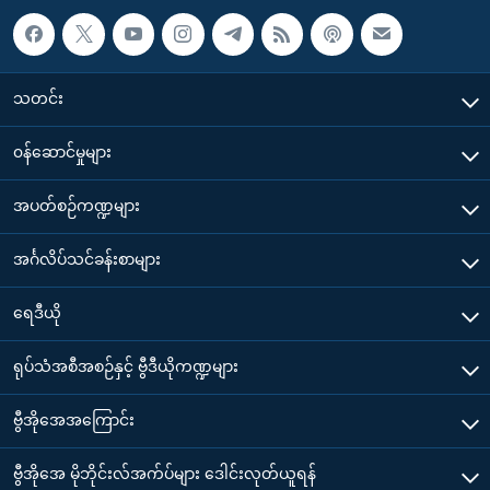
သတင်း
၀န်ဆောင်မှုများ
အပတ်စဉ်ကဏ္ဍများ
အင်္ဂလိပ်သင်ခန်းစာများ
ရေဒီယို
ရုပ်သံအစီအစဉ်နှင့် ဗွီဒီယိုကဏ္ဍများ
ဗွီအိုအေအကြောင်း
ဗွီအိုအေ မိုဘိုင်းလ်အက်ပ်များ ဒေါင်းလုတ်ယူရန်