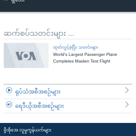
မျှဝေပါ
အ
သုတပဒေသာ အင်္ဂလိပ်စာ
ညွန်း
Learning English
စာမျက်နှာ
သို့
ဗွီအိုအေ လူမှုကွန်ယက်များ
ဆက်စပ်သတင်းများ ...
ကျော်
ကြည့်
ထုတ်လွှင့်ခဲ့ပြီး သတင်းများ
ရန်
World's Largest Passenger Plane
ဘာသာစကားများ
ရှာဖွေ
Completes Maiden Test Flight
ရန်
နေရာ
သို့
ရုပ်သံအစီအစဉ်များ
ကျော်
ရန်
ရေဒီယိုအစီအစဉ်များ
ဗွီအိုအေ လူမှုကွန်ယက်များ