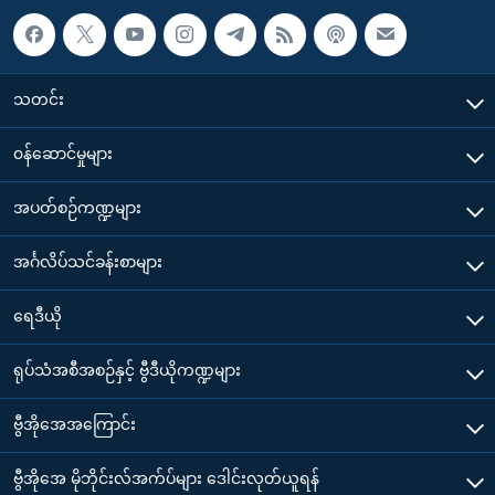
သတင်း
၀န်ဆောင်မှုများ
အပတ်စဉ်ကဏ္ဍများ
အင်္ဂလိပ်သင်ခန်းစာများ
ရေဒီယို
ရုပ်သံအစီအစဉ်နှင့် ဗွီဒီယိုကဏ္ဍများ
ဗွီအိုအေအကြောင်း
ဗွီအိုအေ မိုဘိုင်းလ်အက်ပ်များ ဒေါင်းလုတ်ယူရန်