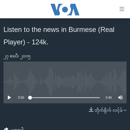
သုံး
ရ
လွယ်ကူ
Listen to the news in Burmese (Real
မူလစာမျက်နှာ
စေ
Player) - 124k.
မြန်မာ
သည့်
ကမ္ဘာ့သတင်းများ
Link
၂၇ ဧၿပီ၊ ၂၀၀၅
ဗွီဒီယို
နိုင်ငံတကာ
များ
သတင်းလွတ်လပ်ခွင့်
အမေရိကန်
ပင်မ
ရပ်ဝန်းတခု လမ်းတခု အလွန်
တရုတ်
အကြောင်းအရာ
No media source currently available
သို့
အင်္ဂလိပ်စာလေ့လာမယ်
အစ္စရေး-ပါလက်စတိုင်း
0:00
0:46
ကျော်
အပတ်စဉ်ကဏ္ဍများ
အမေရိကန်သုံးအီဒီယံ
ကြည့်
တိုက်ရိုက် လင့်ခ်
ရေဒီယိုနှင့်ရုပ်သံ အချက်အလက်များ
မကြေးမုံရဲ့ အင်္ဂလိပ်စာ
ရေဒီယို
ရန်
ပင်မ
ရေဒီယို/တီဗွီအစီအစဉ်
ရုပ်ရှင်ထဲက အင်္ဂလိပ်စာ
တီဗွီ