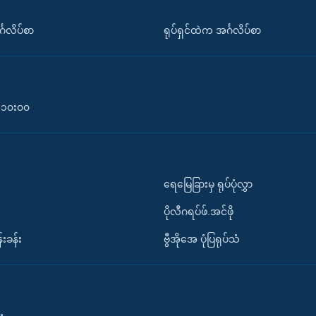
်္ဂလိပ်စာ
ရုပ်ရှင်ထဲက အင်္ဂလိပ်စာ
၀-၁၀း၀၀
ရေမြေခြားမှ ရုပ်ပုံလွှာ
ပိုလီဂရပ်ဖ်.အင်ဖို
်းခန်း
ဗွီအိုအေ ပုံပြရုပ်သံ