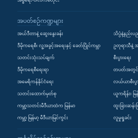
အစ္စရေး-ပါလက်စတိုင်း
အပတ်စဉ်ကဏ္ဍများ
အယ်ဒီတာနဲ့ ဆွေးနွေးခန်း
သိပ္ပံနဲ့နည်း
ဒီမိုကရေစီ၊ လူ့အခွင့်အရေးနှင့် ခေတ်ပြိုင်ကမ္ဘာ
ဥတုရာသီနဲ့ 
သတင်းသုံးသပ်ချက်
စီးပွားရေး
ဒီမိုကရေစီရေးရာ
တပတ်အတွင်
အမေရိကန်နိုင်ငံရေး
လယ်ယာစီးပွ
သတင်းထောက်မှတ်စု
ယူကရိန်း၊ မြန
ကမ္ဘာ့သတင်းမီဒီယာထဲက မြန်မာ
ထူးခြားဆန်း
ကမ္ဘာ့ မြန်မာ့ မီဒီယာမြင်ကွင်း
လူမှုရှုခင်း