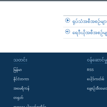
သုတပဒေသာ အင်္ဂလိပ်စာ
အ
ညွန်း
စာမျက်နှာ
သို့
ရုပ်သံအစီအစဉ်မျာ
ကျော်
ရေဒီယိုအစီအစဉ်မျ
ကြည့်
ရန်
ရှာဖွေ
ရန်
နေရာ
သတင်း
၀န်ဆောင်မှ
သို့
မြန်မာ
RSS
ကျော်
ရန်
နိုင်ငံတကာ
ပေါ့ဒ်ကတ်စ်
အမေရိကန်
နေ့စဉ်အီးမေ
တရုတ်