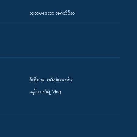
သုတပဒေသာ အင်္ဂလိပ်စာ
ဗွီအိုအေ တမိနစ်သတင်း
နော်သဇင်ရဲ့ Vlog