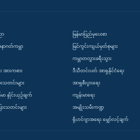
ပညာ
မြန်မာပြည်မှပေးစာ
အနာဂတ်ကမ္ဘာ
မြင်ကွင်းကျယ်မှတ်စုများ
ကမ္ဘာတလွှားခရီးသွား
း အားကစား
ဒီသီတင်းပတ် အာရှနိုင်ငံရေး
ားသတင်းများ
အာရှစီးပွားရေး
်မာ နှိုင်းယှဉ်ချက်
ကျန်းမာရေး
ပြားသတင်းများ
အမျိုးသမီးကဏ္ဍ
ရိုဟင်ဂျာအရေး မျှော်လင့်ချက်