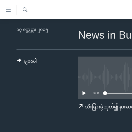
သုံး
ရ
ရှာဖွေ
လွယ်ကူ
မူလစာမျက်နှာ
၁၇ စက္တင္ဘာ၊ ၂၀၀၅
ရ
News in Bu
စေ
မြန်မာ
လာ
သည့်
ဒ်
ကမ္ဘာ့သတင်းများ
Link
ဗွီဒီယို
နိုင်ငံတကာ
မျှဝေပါ
များ
သတင်းလွတ်လပ်ခွင့်
အမေရိကန်
ပင်မ
ရပ်ဝန်းတခု လမ်းတခု အလွန်
တရုတ်
အကြောင်းအရာ
အင်္ဂလိပ်စာလေ့လာမယ်
အစ္စရေး-ပါလက်စတိုင်း
သို့
0:00
အပတ်စဉ်ကဏ္ဍများ
အမေရိကန်သုံးအီဒီယံ
ကျော်
သီးခြားခွဲထုတ်၍ နားဆင
ကြည့်
ရေဒီယိုနှင့်ရုပ်သံ အချက်အလက်များ
မကြေးမုံရဲ့ အင်္ဂလိပ်စာ
ရေဒီယို
ရန်
ရေဒီယို/တီဗွီအစီအစဉ်
ရုပ်ရှင်ထဲက အင်္ဂလိပ်စာ
တီဗွီ
ပင်မ