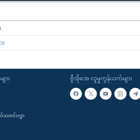
း
ား
ုများ
ဗွီအိုအေ လူမှုကွန်ယက်များ
းလ်သတင်းလွှာ