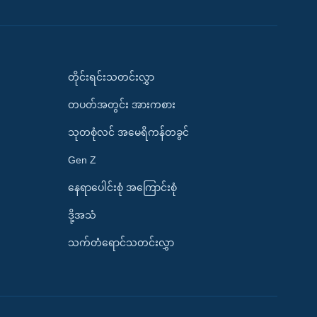
တိုင်းရင်းသတင်းလွှာ
တပတ်အတွင်း အားကစား
သုတစုံလင် အမေရိကန်တခွင်
Gen Z
နေရာပေါင်းစုံ အကြောင်းစုံ
ဒို့အသံ
သက်တံရောင်သတင်းလွှာ