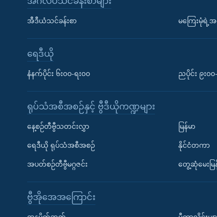
အင်္ဂလိပ်သင်ခန်းစာများ
အီဒီယံသင်ခန်းစာ
မကြေးမုံရဲ့အင
ရေဒီယို
နံနက်ပိုင်း ၆း၀၀-ရး၀၀
ညပိုင်း ၉း၀
ရုပ်သံအစီအစဉ်နှင့် ဗွီဒီယိုကဏ္ဍများ
နေ့စဉ်တီဗွီသတင်းလွှာ
မြန်မာ
ရေဒီယို ရုပ်သံအစီအစဉ်
နိုင်ငံတကာ
အပတ်စဉ်တီဗွီမဂ္ဂဇင်း
တွေ့ဆုံမေးမြန
ဗွီအိုအေအကြောင်း