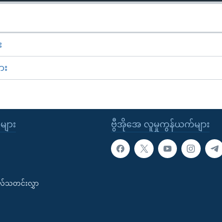
း
ား
ုများ
ဗွီအိုအေ လူမှုကွန်ယက်များ
းလ်သတင်းလွှာ