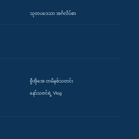
သုတပဒေသာ အင်္ဂလိပ်စာ
ဗွီအိုအေ တမိနစ်သတင်း
နော်သဇင်ရဲ့ Vlog