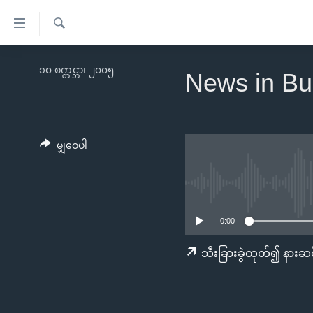
သုံး
ရ
ရှာဖွေ
လွယ်ကူ
မူလစာမျက်နှာ
၁၀ စက္တင္ဘာ၊ ၂၀၀၅
ရ
News in Bu
စေ
မြန်မာ
လာ
သည့်
ဒ်
ကမ္ဘာ့သတင်းများ
Link
ဗွီဒီယို
နိုင်ငံတကာ
မျှဝေပါ
များ
သတင်းလွတ်လပ်ခွင့်
အမေရိကန်
ပင်မ
ရပ်ဝန်းတခု လမ်းတခု အလွန်
တရုတ်
အကြောင်းအရာ
အင်္ဂလိပ်စာလေ့လာမယ်
အစ္စရေး-ပါလက်စတိုင်း
သို့
0:00
အပတ်စဉ်ကဏ္ဍများ
အမေရိကန်သုံးအီဒီယံ
ကျော်
သီးခြားခွဲထုတ်၍ နားဆင
ကြည့်
ရေဒီယိုနှင့်ရုပ်သံ အချက်အလက်များ
မကြေးမုံရဲ့ အင်္ဂလိပ်စာ
ရေဒီယို
ရန်
ရေဒီယို/တီဗွီအစီအစဉ်
ရုပ်ရှင်ထဲက အင်္ဂလိပ်စာ
တီဗွီ
ပင်မ