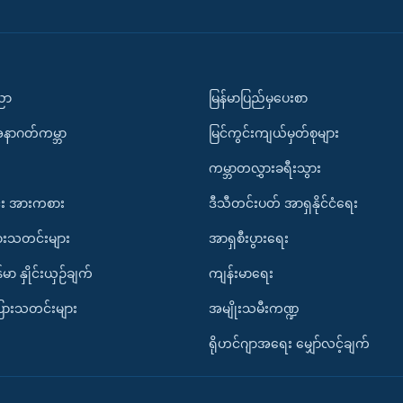
ပညာ
မြန်မာပြည်မှပေးစာ
အနာဂတ်ကမ္ဘာ
မြင်ကွင်းကျယ်မှတ်စုများ
ကမ္ဘာတလွှားခရီးသွား
း အားကစား
ဒီသီတင်းပတ် အာရှနိုင်ငံရေး
ားသတင်းများ
အာရှစီးပွားရေး
်မာ နှိုင်းယှဉ်ချက်
ကျန်းမာရေး
ပြားသတင်းများ
အမျိုးသမီးကဏ္ဍ
ရိုဟင်ဂျာအရေး မျှော်လင့်ချက်