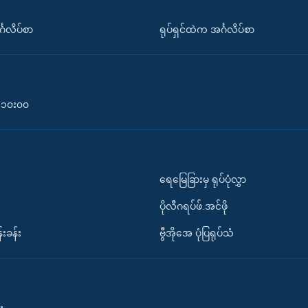
်္ဂလိပ်စာ
ရုပ်ရှင်ထဲက အင်္ဂလိပ်စာ
၀-၁၀း၀၀
ရေမြေခြားမှ ရုပ်ပုံလွှာ
ပိုလီဂရပ်ဖ်.အင်ဖို
်းခန်း
ဗွီအိုအေ ပုံပြရုပ်သံ