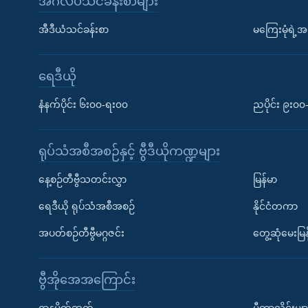
အင်္ဂလိပ်သင်ခန်းစာများ
အီဒီယံသင်ခန်းစာ
မကြေးမုံရဲ့အင
ရေဒီယို
နံနက်ပိုင်း ၆း၀၀-ရး၀၀
ညပိုင်း ၉း၀
ရုပ်သံအစီအစဉ်နှင့် ဗွီဒီယိုကဏ္ဍများ
နေ့စဉ်တီဗွီသတင်းလွှာ
မြန်မာ
ရေဒီယို ရုပ်သံအစီအစဉ်
နိုင်ငံတကာ
အပတ်စဉ်တီဗွီမဂ္ဂဇင်း
တွေ့ဆုံမေးမြန
ဗွီအိုအေအကြောင်း