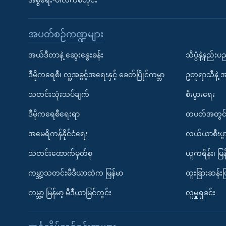
အစ္စရေး-ပါလက်စတိုင်း
အပတ်စဉ်ကဏ္ဍများ
အယ်ဒီတာနဲ့ ဆွေးနွေးခန်း
သိပ္ပံနဲ့နည်း
ဒီမိုကရေစီ၊ လူ့အခွင့်အရေးနှင့် ခေတ်ပြိုင်ကမ္ဘာ
ဥတုရာသီနဲ့ 
သတင်းသုံးသပ်ချက်
စီးပွားရေး
ဒီမိုကရေစီရေးရာ
တပတ်အတွင်
အမေရိကန်နိုင်ငံရေး
လယ်ယာစီးပွ
သတင်းထောက်မှတ်စု
ယူကရိန်း၊ မြန
ကမ္ဘာ့သတင်းမီဒီယာထဲက မြန်မာ
ထူးခြားဆန်း
ကမ္ဘာ့ မြန်မာ့ မီဒီယာမြင်ကွင်း
လူမှုရှုခင်း