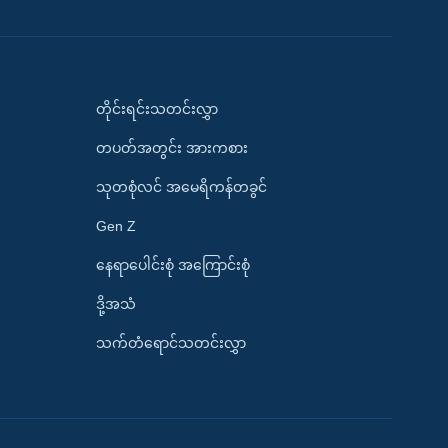
တိုင်းရင်းသတင်းလွှာ
တပတ်အတွင်း အားကစား
သုတစုံလင် အမေရိကန်တခွင်
Gen Z
နေရာပေါင်းစုံ အကြောင်းစုံ
ဒို့အသံ
သက်တံရောင်သတင်းလွှာ