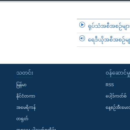
သုတပဒေသာ အင်္ဂလိပ်စာ
အ
ညွန်း
စာမျက်နှာ
သို့
ရုပ်သံအစီအစဉ်မျာ
ကျော်
ရေဒီယိုအစီအစဉ်မျ
ကြည့်
ရန်
ရှာဖွေ
ရန်
နေရာ
သတင်း
၀န်ဆောင်မှ
သို့
မြန်မာ
RSS
ကျော်
ရန်
နိုင်ငံတကာ
ပေါ့ဒ်ကတ်စ်
အမေရိကန်
နေ့စဉ်အီးမေ
တရုတ်