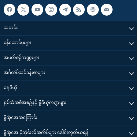
သတင်း
၀န်ဆောင်မှုများ
အပတ်စဉ်ကဏ္ဍများ
အင်္ဂလိပ်သင်ခန်းစာများ
ရေဒီယို
ရုပ်သံအစီအစဉ်နှင့် ဗွီဒီယိုကဏ္ဍများ
ဗွီအိုအေအကြောင်း
ဗွီအိုအေ မိုဘိုင်းလ်အက်ပ်များ ဒေါင်းလုတ်ယူရန်