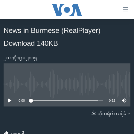
သုံး
ရ
လွယ်ကူ
News in Burmese (RealPlayer)
မူလစာမျက်နှာ
စေ
Download 140KB
မြန်မာ
သည့်
ကမ္ဘာ့သတင်းများ
Link
၂၀ ႏိုဝင္ဘာ၊ ၂၀၀၅
ဗွီဒီယို
နိုင်ငံတကာ
များ
သတင်းလွတ်လပ်ခွင့်
အမေရိကန်
ပင်မ
ရပ်ဝန်းတခု လမ်းတခု အလွန်
တရုတ်
အကြောင်းအရာ
No media source currently available
သို့
အင်္ဂလိပ်စာလေ့လာမယ်
အစ္စရေး-ပါလက်စတိုင်း
0:00
0:52
ကျော်
အပတ်စဉ်ကဏ္ဍများ
အမေရိကန်သုံးအီဒီယံ
ကြည့်
တိုက်ရိုက် လင့်ခ်
ရေဒီယိုနှင့်ရုပ်သံ အချက်အလက်များ
မကြေးမုံရဲ့ အင်္ဂလိပ်စာ
ရေဒီယို
ရန်
ပင်မ
ရေဒီယို/တီဗွီအစီအစဉ်
ရုပ်ရှင်ထဲက အင်္ဂလိပ်စာ
တီဗွီ