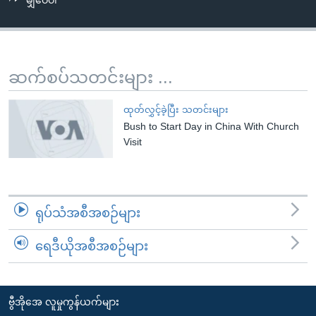
မျှဝေပါ
အ
သုတပဒေသာ အင်္ဂလိပ်စာ
ညွန်း
Learning English
စာမျက်နှာ
သို့
ဗွီအိုအေ လူမှုကွန်ယက်များ
ဆက်စပ်သတင်းများ ...
ကျော်
ကြည့်
ထုတ်လွှင့်ခဲ့ပြီး သတင်းများ
ရန်
Bush to Start Day in China With Church
ဘာသာစကားများ
ရှာဖွေ
Visit
ရန်
နေရာ
သို့
ရုပ်သံအစီအစဉ်များ
ကျော်
ရန်
ရေဒီယိုအစီအစဉ်များ
ဗွီအိုအေ လူမှုကွန်ယက်များ