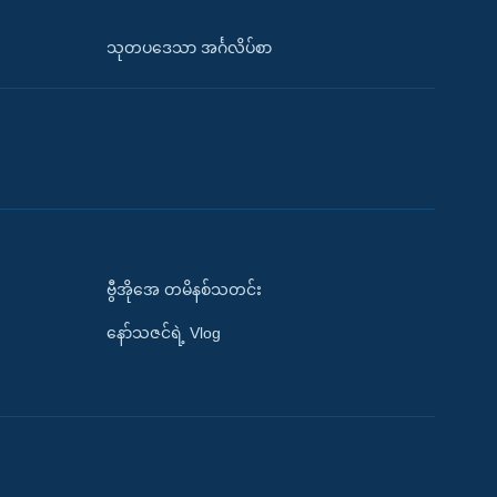
သုတပဒေသာ အင်္ဂလိပ်စာ
ဗွီအိုအေ တမိနစ်သတင်း
နော်သဇင်ရဲ့ Vlog