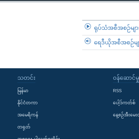
သုတပဒေသာ အင်္ဂလိပ်စာ
အ
ညွန်း
စာမျက်နှာ
သို့
ရုပ်သံအစီအစဉ်မျာ
ကျော်
ရေဒီယိုအစီအစဉ်မျ
ကြည့်
ရန်
ရှာဖွေ
ရန်
နေရာ
သတင်း
၀န်ဆောင်မှ
သို့
မြန်မာ
RSS
ကျော်
ရန်
နိုင်ငံတကာ
ပေါ့ဒ်ကတ်စ်
အမေရိကန်
နေ့စဉ်အီးမေ
တရုတ်