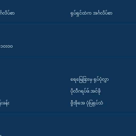
်္ဂလိပ်စာ
ရုပ်ရှင်ထဲက အင်္ဂလိပ်စာ
၀-၁၀း၀၀
ရေမြေခြားမှ ရုပ်ပုံလွှာ
ပိုလီဂရပ်ဖ်.အင်ဖို
်းခန်း
ဗွီအိုအေ ပုံပြရုပ်သံ