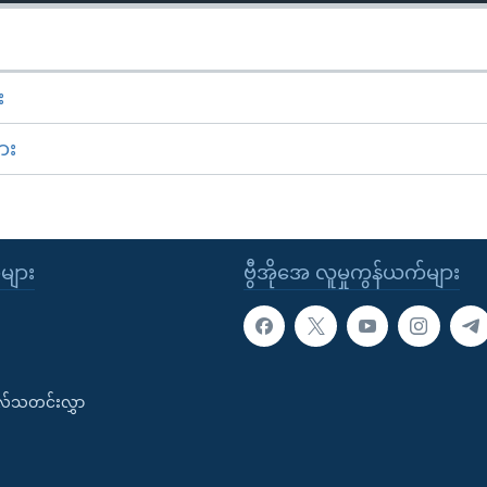
း
ား
ုများ
ဗွီအိုအေ လူမှုကွန်ယက်များ
းလ်သတင်းလွှာ