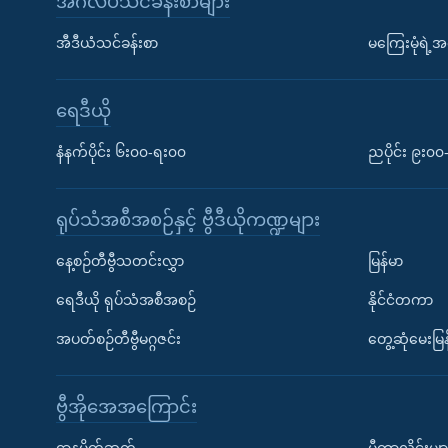
အင်္ဂလိပ်သင်ခန်းစာများ
အီဒီယံသင်ခန်းစာ
မကြေးမုံရဲ့အင
ရေဒီယို
နံနက်ပိုင်း ၆း၀၀-ရး၀၀
ညပိုင်း ၉း၀
ရုပ်သံအစီအစဉ်နှင့် ဗွီဒီယိုကဏ္ဍများ
နေ့စဉ်တီဗွီသတင်းလွှာ
မြန်မာ
ရေဒီယို ရုပ်သံအစီအစဉ်
နိုင်ငံတကာ
အပတ်စဉ်တီဗွီမဂ္ဂဇင်း
တွေ့ဆုံမေးမြန
ဗွီအိုအေအကြောင်း