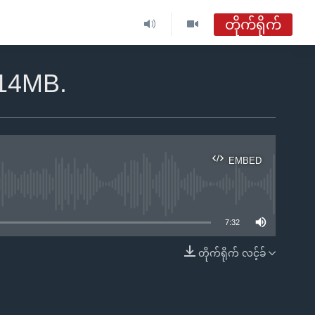
တိုက်ရိုက်
ဗွီအိုအေ မြန်မာနံနက်ခင်း
.14MB.
တိုက်ရိုက်ထုတ်လွှင့်မှု
အစီအစဉ်များ
EMBED
ဗွီအိုအေ မြန်မာနံနက်ခင်း
ble
ရေဒီယိုတိုက်ရိုက်နားဆင်ရန်
7:32
တိုက်ရိုက် လင့်ခ်
EMBED