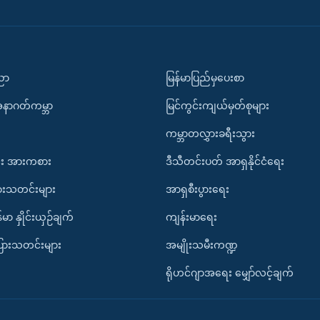
ပညာ
မြန်မာပြည်မှပေးစာ
အနာဂတ်ကမ္ဘာ
မြင်ကွင်းကျယ်မှတ်စုများ
ကမ္ဘာတလွှားခရီးသွား
း အားကစား
ဒီသီတင်းပတ် အာရှနိုင်ငံရေး
ားသတင်းများ
အာရှစီးပွားရေး
်မာ နှိုင်းယှဉ်ချက်
ကျန်းမာရေး
ပြားသတင်းများ
အမျိုးသမီးကဏ္ဍ
ရိုဟင်ဂျာအရေး မျှော်လင့်ချက်