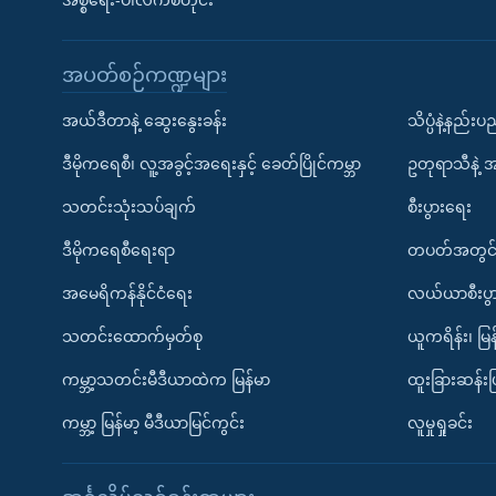
အစ္စရေး-ပါလက်စတိုင်း
အပတ်စဉ်ကဏ္ဍများ
အယ်ဒီတာနဲ့ ဆွေးနွေးခန်း
သိပ္ပံနဲ့နည်း
ဒီမိုကရေစီ၊ လူ့အခွင့်အရေးနှင့် ခေတ်ပြိုင်ကမ္ဘာ
ဥတုရာသီနဲ့ 
သတင်းသုံးသပ်ချက်
စီးပွားရေး
ဒီမိုကရေစီရေးရာ
တပတ်အတွင်
အမေရိကန်နိုင်ငံရေး
လယ်ယာစီးပွ
သတင်းထောက်မှတ်စု
ယူကရိန်း၊ မြန
ကမ္ဘာ့သတင်းမီဒီယာထဲက မြန်မာ
ထူးခြားဆန်း
ကမ္ဘာ့ မြန်မာ့ မီဒီယာမြင်ကွင်း
လူမှုရှုခင်း