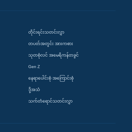
တိုင်းရင်းသတင်းလွှာ
တပတ်အတွင်း အားကစား
သုတစုံလင် အမေရိကန်တခွင်
Gen Z
နေရာပေါင်းစုံ အကြောင်းစုံ
ဒို့အသံ
သက်တံရောင်သတင်းလွှာ