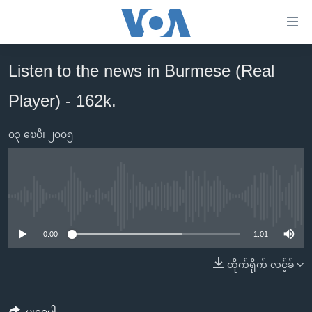
သုံး
ရ
လွယ်ကူ
Listen to the news in Burmese (Real
မူလစာမျက်နှာ
စေ
Player) - 162k.
မြန်မာ
သည့်
ကမ္ဘာ့သတင်းများ
Link
၀၃ ဧၿပီ၊ ၂၀၀၅
ဗွီဒီယို
နိုင်ငံတကာ
များ
သတင်းလွတ်လပ်ခွင့်
အမေရိကန်
ပင်မ
ရပ်ဝန်းတခု လမ်းတခု အလွန်
တရုတ်
အကြောင်းအရာ
No media source currently available
သို့
အင်္ဂလိပ်စာလေ့လာမယ်
အစ္စရေး-ပါလက်စတိုင်း
0:00
1:01
ကျော်
အပတ်စဉ်ကဏ္ဍများ
အမေရိကန်သုံးအီဒီယံ
ကြည့်
တိုက်ရိုက် လင့်ခ်
ရေဒီယိုနှင့်ရုပ်သံ အချက်အလက်များ
မကြေးမုံရဲ့ အင်္ဂလိပ်စာ
ရေဒီယို
ရန်
ပင်မ
ရေဒီယို/တီဗွီအစီအစဉ်
ရုပ်ရှင်ထဲက အင်္ဂလိပ်စာ
တီဗွီ