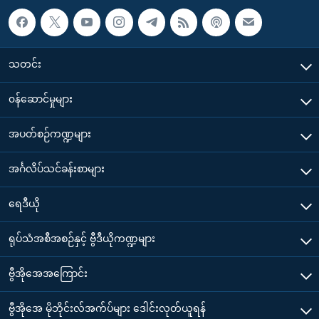
သတင်း
၀န်ဆောင်မှုများ
အပတ်စဉ်ကဏ္ဍများ
အင်္ဂလိပ်သင်ခန်းစာများ
ရေဒီယို
ရုပ်သံအစီအစဉ်နှင့် ဗွီဒီယိုကဏ္ဍများ
ဗွီအိုအေအကြောင်း
ဗွီအိုအေ မိုဘိုင်းလ်အက်ပ်များ ဒေါင်းလုတ်ယူရန်