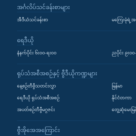
အင်္ဂလိပ်သင်ခန်းစာများ
အီဒီယံသင်ခန်းစာ
မကြေးမုံရဲ့အင
ရေဒီယို
နံနက်ပိုင်း ၆း၀၀-ရး၀၀
ညပိုင်း ၉း၀
ရုပ်သံအစီအစဉ်နှင့် ဗွီဒီယိုကဏ္ဍများ
နေ့စဉ်တီဗွီသတင်းလွှာ
မြန်မာ
ရေဒီယို ရုပ်သံအစီအစဉ်
နိုင်ငံတကာ
အပတ်စဉ်တီဗွီမဂ္ဂဇင်း
တွေ့ဆုံမေးမြန
ဗွီအိုအေအကြောင်း