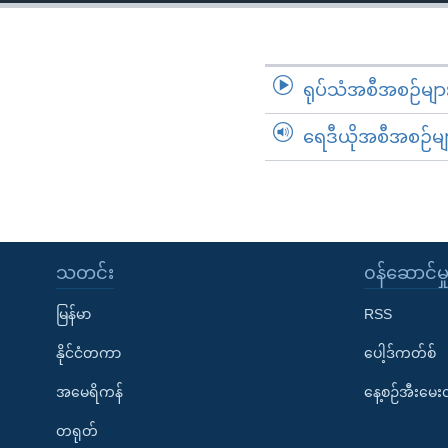
သုတပဒေသာ အင်္ဂလိပ်စာ
အ
ညွန်း
စာမျက်နှာ
သို့
ရုပ်သံအစီအစဉ်မျာ
ကျော်
ရေဒီယိုအစီအစဉ်မျ
ကြည့်
ရန်
ရှာဖွေ
ရန်
နေရာ
သတင်း
၀န်ဆောင်မှ
သို့
ကျော်
မြန်မာ
RSS
ရန်
နိုင်ငံတကာ
ပေါ့ဒ်ကတ်စ်
အမေရိကန်
နေ့စဉ်အီးမေ
တရုတ်