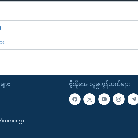
း
ား
ုများ
ဗွီအိုအေ လူမှုကွန်ယက်များ
းလ်သတင်းလွှာ