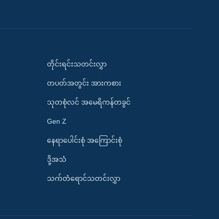
တိုင်းရင်းသတင်းလွှာ
တပတ်အတွင်း အားကစား
သုတစုံလင် အမေရိကန်တခွင်
Gen Z
နေရာပေါင်းစုံ အကြောင်းစုံ
ဒို့အသံ
သက်တံရောင်သတင်းလွှာ