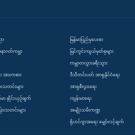
ပညာ
မြန်မာပြည်မှပေးစာ
အနာဂတ်ကမ္ဘာ
မြင်ကွင်းကျယ်မှတ်စုများ
ကမ္ဘာတလွှားခရီးသွား
း အားကစား
ဒီသီတင်းပတ် အာရှနိုင်ငံရေး
ားသတင်းများ
အာရှစီးပွားရေး
်မာ နှိုင်းယှဉ်ချက်
ကျန်းမာရေး
ပြားသတင်းများ
အမျိုးသမီးကဏ္ဍ
ရိုဟင်ဂျာအရေး မျှော်လင့်ချက်