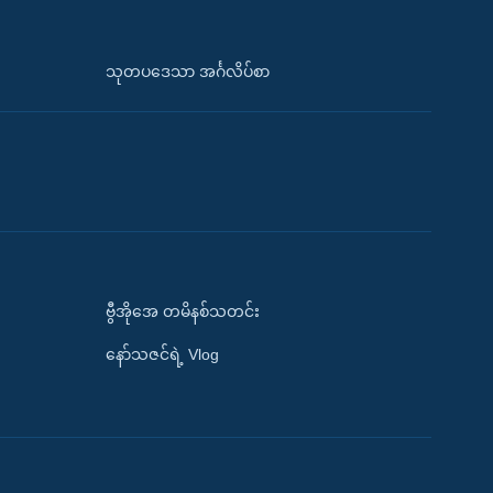
သုတပဒေသာ အင်္ဂလိပ်စာ
ဗွီအိုအေ တမိနစ်သတင်း
နော်သဇင်ရဲ့ Vlog