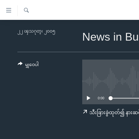
သုံး
ရ
ရှာဖွေ
လွယ်ကူ
မူလစာမျက်နှာ
၂၂ ၾသဂုတ္၊ ၂၀၀၅
ရ
News in Bu
စေ
မြန်မာ
လာ
သည့်
ဒ်
ကမ္ဘာ့သတင်းများ
Link
ဗွီဒီယို
နိုင်ငံတကာ
မျှဝေပါ
များ
သတင်းလွတ်လပ်ခွင့်
အမေရိကန်
ပင်မ
ရပ်ဝန်းတခု လမ်းတခု အလွန်
တရုတ်
အကြောင်းအရာ
အင်္ဂလိပ်စာလေ့လာမယ်
အစ္စရေး-ပါလက်စတိုင်း
သို့
0:00
အပတ်စဉ်ကဏ္ဍများ
အမေရိကန်သုံးအီဒီယံ
ကျော်
သီးခြားခွဲထုတ်၍ နားဆင
ကြည့်
ရေဒီယိုနှင့်ရုပ်သံ အချက်အလက်များ
မကြေးမုံရဲ့ အင်္ဂလိပ်စာ
ရေဒီယို
ရန်
ရေဒီယို/တီဗွီအစီအစဉ်
ရုပ်ရှင်ထဲက အင်္ဂလိပ်စာ
တီဗွီ
ပင်မ