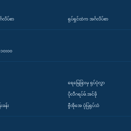
်္ဂလိပ်စာ
ရုပ်ရှင်ထဲက အင်္ဂလိပ်စာ
၀-၁၀း၀၀
ရေမြေခြားမှ ရုပ်ပုံလွှာ
ပိုလီဂရပ်ဖ်.အင်ဖို
်းခန်း
ဗွီအိုအေ ပုံပြရုပ်သံ