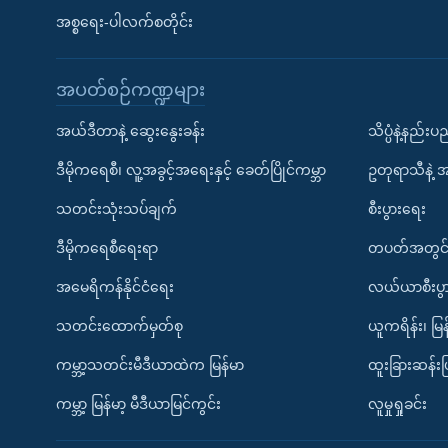
အစ္စရေး-ပါလက်စတိုင်း
အပတ်စဉ်ကဏ္ဍများ
အယ်ဒီတာနဲ့ ဆွေးနွေးခန်း
သိပ္ပံနဲ့နည်း
ဒီမိုကရေစီ၊ လူ့အခွင့်အရေးနှင့် ခေတ်ပြိုင်ကမ္ဘာ
ဥတုရာသီနဲ့ 
သတင်းသုံးသပ်ချက်
စီးပွားရေး
ဒီမိုကရေစီရေးရာ
တပတ်အတွင်
အမေရိကန်နိုင်ငံရေး
လယ်ယာစီးပွ
သတင်းထောက်မှတ်စု
ယူကရိန်း၊ မြန
ကမ္ဘာ့သတင်းမီဒီယာထဲက မြန်မာ
ထူးခြားဆန်း
ကမ္ဘာ့ မြန်မာ့ မီဒီယာမြင်ကွင်း
လူမှုရှုခင်း