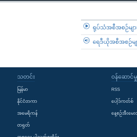
သုတပဒေသာ အင်္ဂလိပ်စာ
အ
ညွန်း
စာမျက်နှာ
သို့
ရုပ်သံအစီအစဉ်မျာ
ကျော်
ရေဒီယိုအစီအစဉ်မျ
ကြည့်
ရန်
ရှာဖွေ
ရန်
နေရာ
သတင်း
၀န်ဆောင်မှ
သို့
မြန်မာ
RSS
ကျော်
ရန်
နိုင်ငံတကာ
ပေါ့ဒ်ကတ်စ်
အမေရိကန်
နေ့စဉ်အီးမေ
တရုတ်