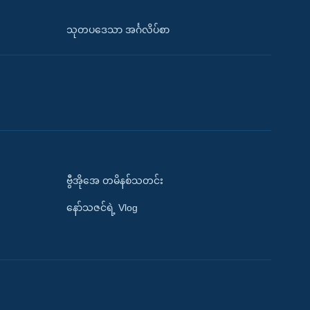
သုတပဒေသာ အင်္ဂလိပ်စာ
ဗွီအိုအေ တမိနစ်သတင်း
နော်သဇင်ရဲ့ Vlog