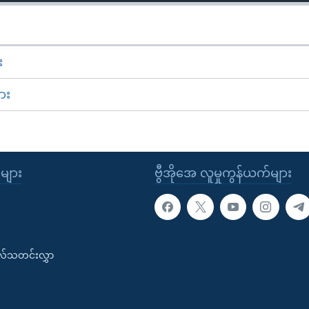
း
ား
ုများ
ဗွီအိုအေ လူမှုကွန်ယက်များ
းလ်သတင်းလွှာ