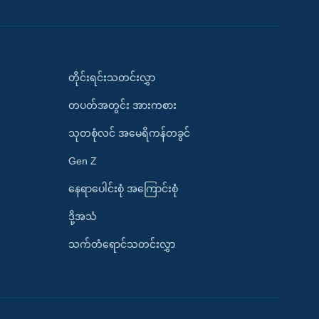
တိုင်းရင်းသတင်းလွှာ
တပတ်အတွင်း အားကစား
သုတစုံလင် အမေရိကန်တခွင်
Gen Z
နေရာပေါင်းစုံ အကြောင်းစုံ
ဒို့အသံ
သက်တံရောင်သတင်းလွှာ