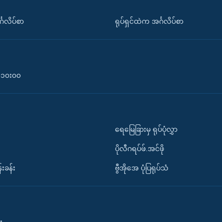
်္ဂလိပ်စာ
ရုပ်ရှင်ထဲက အင်္ဂလိပ်စာ
၀-၁၀း၀၀
ရေမြေခြားမှ ရုပ်ပုံလွှာ
ပိုလီဂရပ်ဖ်.အင်ဖို
်းခန်း
ဗွီအိုအေ ပုံပြရုပ်သံ