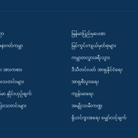
ပညာ
မြန်မာပြည်မှပေးစာ
အနာဂတ်ကမ္ဘာ
မြင်ကွင်းကျယ်မှတ်စုများ
ကမ္ဘာတလွှားခရီးသွား
း အားကစား
ဒီသီတင်းပတ် အာရှနိုင်ငံရေး
ားသတင်းများ
အာရှစီးပွားရေး
်မာ နှိုင်းယှဉ်ချက်
ကျန်းမာရေး
ပြားသတင်းများ
အမျိုးသမီးကဏ္ဍ
ရိုဟင်ဂျာအရေး မျှော်လင့်ချက်