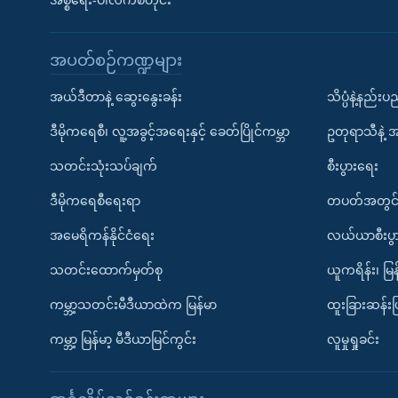
အစ္စရေး-ပါလက်စတိုင်း
အပတ်စဉ်ကဏ္ဍများ
အယ်ဒီတာနဲ့ ဆွေးနွေးခန်း
သိပ္ပံနဲ့နည်း
ဒီမိုကရေစီ၊ လူ့အခွင့်အရေးနှင့် ခေတ်ပြိုင်ကမ္ဘာ
ဥတုရာသီနဲ့ 
သတင်းသုံးသပ်ချက်
စီးပွားရေး
ဒီမိုကရေစီရေးရာ
တပတ်အတွင်
အမေရိကန်နိုင်ငံရေး
လယ်ယာစီးပွ
သတင်းထောက်မှတ်စု
ယူကရိန်း၊ မြန
ကမ္ဘာ့သတင်းမီဒီယာထဲက မြန်မာ
ထူးခြားဆန်း
ကမ္ဘာ့ မြန်မာ့ မီဒီယာမြင်ကွင်း
လူမှုရှုခင်း