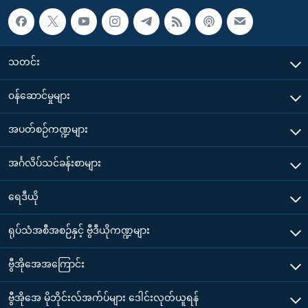
သတင်း
၀န်ဆောင်မှုများ
အပတ်စဉ်ကဏ္ဍများ
အင်္ဂလိပ်သင်ခန်းစာများ
ရေဒီယို
ရုပ်သံအစီအစဉ်နှင့် ဗွီဒီယိုကဏ္ဍများ
ဗွီအိုအေအကြောင်း
ဗွီအိုအေ မိုဘိုင်းလ်အက်ပ်များ ဒေါင်းလုတ်ယူရန်