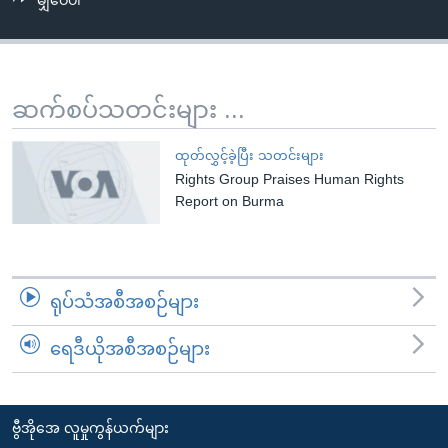
မျှဝေပါ
အ
သုတပဒေသာ အင်္ဂလိပ်စာ
ညွန်း
Learning English
စာမျက်နှာ
သို့
ဗွီအိုအေ လူမှုကွန်ယက်များ
ဆက်စပ်သတင်းများ ...
ကျော်
ကြည့်
ထုတ်လွှင့်ခဲ့ပြီး သတင်းများ
ရန်
Rights Group Praises Human Rights
ဘာသာစကားများ
ရှာဖွေ
Report on Burma
ရန်
နေရာ
သို့
ရုပ်သံအစီအစဉ်များ
ကျော်
ရန်
ရေဒီယိုအစီအစဉ်များ
ဗွီအိုအေ လူမှုကွန်ယက်များ