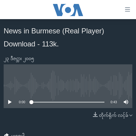
သုံး
ရ
လွယ်ကူ
News in Burmese (Real Player)
မူလစာမျက်နှာ
စေ
Download - 113k.
မြန်မာ
သည့်
ကမ္ဘာ့သတင်းများ
Link
၂၃ ဒီဇင္ဘာ၊ ၂၀၀၅
ဗွီဒီယို
နိုင်ငံတကာ
များ
သတင်းလွတ်လပ်ခွင့်
အမေရိကန်
ပင်မ
ရပ်ဝန်းတခု လမ်းတခု အလွန်
တရုတ်
အကြောင်းအရာ
No media source currently available
သို့
အင်္ဂလိပ်စာလေ့လာမယ်
အစ္စရေး-ပါလက်စတိုင်း
0:00
0:43
ကျော်
အပတ်စဉ်ကဏ္ဍများ
အမေရိကန်သုံးအီဒီယံ
ကြည့်
တိုက်ရိုက် လင့်ခ်
ရေဒီယိုနှင့်ရုပ်သံ အချက်အလက်များ
မကြေးမုံရဲ့ အင်္ဂလိပ်စာ
ရေဒီယို
ရန်
ပင်မ
ရေဒီယို/တီဗွီအစီအစဉ်
ရုပ်ရှင်ထဲက အင်္ဂလိပ်စာ
တီဗွီ