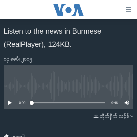
သုံး
ရ
လွယ်ကူ
Listen to the news in Burmese
မူလစာမျက်နှာ
စေ
(RealPlayer), 124KB.
မြန်မာ
သည့်
ကမ္ဘာ့သတင်းများ
Link
၀၄ ဧၿပီ၊ ၂၀၀၅
ဗွီဒီယို
နိုင်ငံတကာ
များ
သတင်းလွတ်လပ်ခွင့်
အမေရိကန်
ပင်မ
ရပ်ဝန်းတခု လမ်းတခု အလွန်
တရုတ်
အကြောင်းအရာ
No media source currently available
သို့
အင်္ဂလိပ်စာလေ့လာမယ်
အစ္စရေး-ပါလက်စတိုင်း
0:00
0:46
ကျော်
အပတ်စဉ်ကဏ္ဍများ
အမေရိကန်သုံးအီဒီယံ
ကြည့်
တိုက်ရိုက် လင့်ခ်
ရေဒီယိုနှင့်ရုပ်သံ အချက်အလက်များ
မကြေးမုံရဲ့ အင်္ဂလိပ်စာ
ရေဒီယို
ရန်
ပင်မ
ရေဒီယို/တီဗွီအစီအစဉ်
ရုပ်ရှင်ထဲက အင်္ဂလိပ်စာ
တီဗွီ