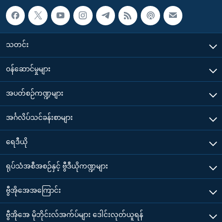
သတင်း
၀န်ဆောင်မှုများ
အပတ်စဉ်ကဏ္ဍများ
အင်္ဂလိပ်သင်ခန်းစာများ
ရေဒီယို
ရုပ်သံအစီအစဉ်နှင့် ဗွီဒီယိုကဏ္ဍများ
ဗွီအိုအေအကြောင်း
ဗွီအိုအေ မိုဘိုင်းလ်အက်ပ်များ ဒေါင်းလုတ်ယူရန်