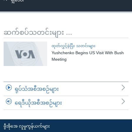
မျှဝေပါ
အ
သုတပဒေသာ အင်္ဂလိပ်စာ
ညွန်း
Learning English
စာမျက်နှာ
သို့
ဗွီအိုအေ လူမှုကွန်ယက်များ
ဆက်စပ်သတင်းများ ...
ကျော်
ကြည့်
ထုတ်လွှင့်ခဲ့ပြီး သတင်းများ
ရန်
Yushchenko Begins US Visit With Bush
ဘာသာစကားများ
ရှာဖွေ
Meeting
ရန်
နေရာ
သို့
ရုပ်သံအစီအစဉ်များ
ကျော်
ရန်
ရေဒီယိုအစီအစဉ်များ
ဗွီအိုအေ လူမှုကွန်ယက်များ