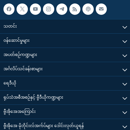
သတင်း
၀န်ဆောင်မှုများ
အပတ်စဉ်ကဏ္ဍများ
အင်္ဂလိပ်သင်ခန်းစာများ
ရေဒီယို
ရုပ်သံအစီအစဉ်နှင့် ဗွီဒီယိုကဏ္ဍများ
ဗွီအိုအေအကြောင်း
ဗွီအိုအေ မိုဘိုင်းလ်အက်ပ်များ ဒေါင်းလုတ်ယူရန်