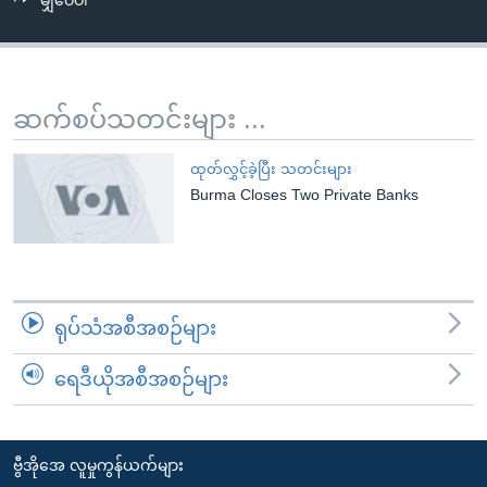
မျှဝေပါ
အ
သုတပဒေသာ အင်္ဂလိပ်စာ
ညွန်း
Learning English
စာမျက်နှာ
သို့
ဗွီအိုအေ လူမှုကွန်ယက်များ
ဆက်စပ်သတင်းများ ...
ကျော်
ကြည့်
ထုတ်လွှင့်ခဲ့ပြီး သတင်းများ
ရန်
Burma Closes Two Private Banks
ဘာသာစကားများ
ရှာဖွေ
ရန်
နေရာ
သို့
ရုပ်သံအစီအစဉ်များ
ကျော်
ရန်
ရေဒီယိုအစီအစဉ်များ
ဗွီအိုအေ လူမှုကွန်ယက်များ