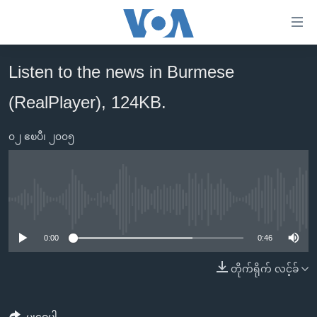
သုံး
ရ
လွယ်ကူ
Listen to the news in Burmese
မူလစာမျက်နှာ
စေ
(RealPlayer), 124KB.
မြန်မာ
သည့်
ကမ္ဘာ့သတင်းများ
Link
၀၂ ဧၿပီ၊ ၂၀၀၅
ဗွီဒီယို
နိုင်ငံတကာ
များ
သတင်းလွတ်လပ်ခွင့်
အမေရိကန်
ပင်မ
ရပ်ဝန်းတခု လမ်းတခု အလွန်
တရုတ်
အကြောင်းအရာ
No media source currently available
သို့
အင်္ဂလိပ်စာလေ့လာမယ်
အစ္စရေး-ပါလက်စတိုင်း
0:00
0:46
ကျော်
အပတ်စဉ်ကဏ္ဍများ
အမေရိကန်သုံးအီဒီယံ
ကြည့်
တိုက်ရိုက် လင့်ခ်
ရေဒီယိုနှင့်ရုပ်သံ အချက်အလက်များ
မကြေးမုံရဲ့ အင်္ဂလိပ်စာ
ရေဒီယို
ရန်
ပင်မ
ရေဒီယို/တီဗွီအစီအစဉ်
ရုပ်ရှင်ထဲက အင်္ဂလိပ်စာ
တီဗွီ