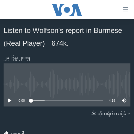
သုံး
ရ
လွယ်ကူ
Listen to Wolfson's report in Burmese
မူလစာမျက်နှာ
စေ
(Real Player) - 674k.
မြန်မာ
သည့်
ကမ္ဘာ့သတင်းများ
Link
၂၉ ဇြန္၊ ၂၀၀၅
ဗွီဒီယို
နိုင်ငံတကာ
များ
သတင်းလွတ်လပ်ခွင့်
အမေရိကန်
ပင်မ
ရပ်ဝန်းတခု လမ်းတခု အလွန်
တရုတ်
အကြောင်းအရာ
No media source currently available
သို့
အင်္ဂလိပ်စာလေ့လာမယ်
အစ္စရေး-ပါလက်စတိုင်း
0:00
4:18
ကျော်
အပတ်စဉ်ကဏ္ဍများ
အမေရိကန်သုံးအီဒီယံ
ကြည့်
တိုက်ရိုက် လင့်ခ်
ရေဒီယိုနှင့်ရုပ်သံ အချက်အလက်များ
မကြေးမုံရဲ့ အင်္ဂလိပ်စာ
ရေဒီယို
ရန်
ပင်မ
ရေဒီယို/တီဗွီအစီအစဉ်
ရုပ်ရှင်ထဲက အင်္ဂလိပ်စာ
တီဗွီ