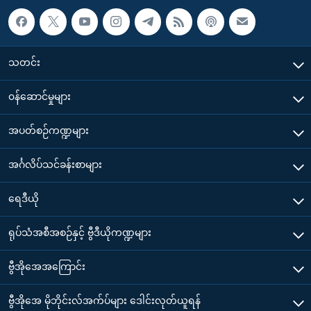
သတင်း
၀န်ဆောင်မှုများ
အပတ်စဉ်ကဏ္ဍများ
အင်္ဂလိပ်သင်ခန်းစာများ
ရေဒီယို
ရုပ်သံအစီအစဉ်နှင့် ဗွီဒီယိုကဏ္ဍများ
ဗွီအိုအေအကြောင်း
ဗွီအိုအေ မိုဘိုင်းလ်အက်ပ်များ ဒေါင်းလုတ်ယူရန်