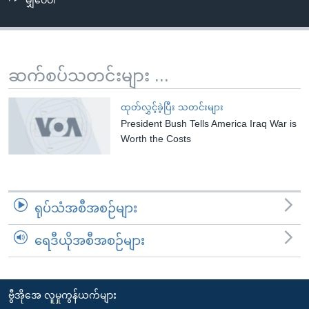
မျှဝေပါ
အ
သုတပဒေသာ အင်္ဂလိပ်စာ
ညွန်း
Learning English
စာမျက်နှာ
သို့
ဗွီအိုအေ လူမှုကွန်ယက်များ
ဆက်စပ်သတင်းများ ...
ကျော်
ကြည့်
ထုတ်လွှင့်ခဲ့ပြီး သတင်းများ
ရန်
President Bush Tells America Iraq War is
ဘာသာစကားများ
ရှာဖွေ
Worth the Costs
ရန်
နေရာ
သို့
ရုပ်သံအစီအစဉ်များ
ကျော်
ရန်
ရေဒီယိုအစီအစဉ်များ
ဗွီအိုအေ လူမှုကွန်ယက်များ