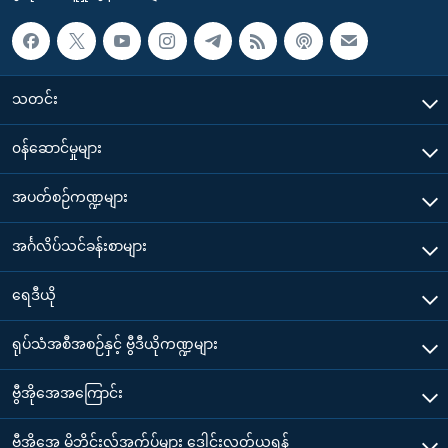
သတင်း
၀န်ဆောင်မှုများ
အပတ်စဉ်ကဏ္ဍများ
အင်္ဂလိပ်သင်ခန်းစာများ
ရေဒီယို
ရုပ်သံအစီအစဉ်နှင့် ဗွီဒီယိုကဏ္ဍများ
ဗွီအိုအေအကြောင်း
ဗွီအိုအေ မိုဘိုင်းလ်အက်ပ်များ ဒေါင်းလုတ်ယူရန်