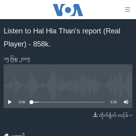
သုံး
ရ
လွယ်ကူ
Listen to Hal Hla Than's report (Real
မူလစာမျက်နှာ
စေ
Player) - 858k.
မြန်မာ
သည့်
ကမ္ဘာ့သတင်းများ
Link
၁၅ ဇြန္၊ ၂၀၀၅
ဗွီဒီယို
နိုင်ငံတကာ
များ
သတင်းလွတ်လပ်ခွင့်
အမေရိကန်
ပင်မ
ရပ်ဝန်းတခု လမ်းတခု အလွန်
တရုတ်
အကြောင်းအရာ
No media source currently available
သို့
အင်္ဂလိပ်စာလေ့လာမယ်
အစ္စရေး-ပါလက်စတိုင်း
0:00
5:30
ကျော်
အပတ်စဉ်ကဏ္ဍများ
အမေရိကန်သုံးအီဒီယံ
ကြည့်
တိုက်ရိုက် လင့်ခ်
ရေဒီယိုနှင့်ရုပ်သံ အချက်အလက်များ
မကြေးမုံရဲ့ အင်္ဂလိပ်စာ
ရေဒီယို
ရန်
ပင်မ
ရေဒီယို/တီဗွီအစီအစဉ်
ရုပ်ရှင်ထဲက အင်္ဂလိပ်စာ
တီဗွီ