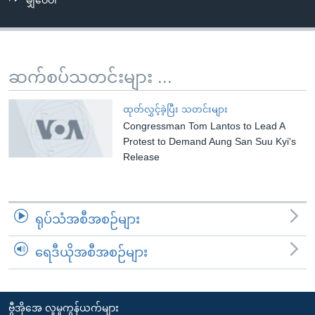
မျှဝေပါ
အ
သုတပဒေသာ အင်္ဂလိပ်စာ
ညွန်း
Learning English
စာမျက်နှာ
သို့
ဗွီအိုအေ လူမှုကွန်ယက်များ
ဆက်စပ်သတင်းများ ...
ကျော်
ကြည့်
ထုတ်လွှင့်ခဲ့ပြီး သတင်းများ
ရန်
Congressman Tom Lantos to Lead A
ဘာသာစကားများ
ရှာဖွေ
Protest to Demand Aung San Suu Kyi's
ရန်
Release
နေရာ
သို့
ကျော်
ရုပ်သံအစီအစဉ်များ
ရန်
ရေဒီယိုအစီအစဉ်များ
ဗွီအိုအေ လူမှုကွန်ယက်များ