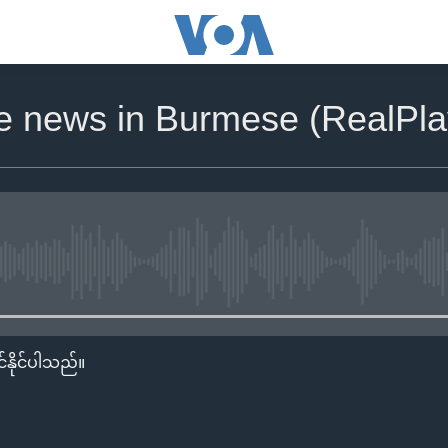
he news in Burmese (RealPla
No media source currently availa
်နိုင်ပါသည်။