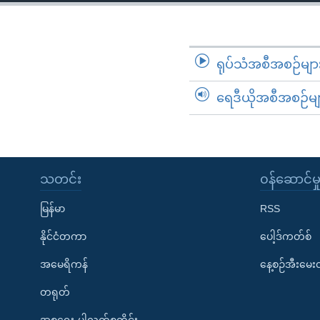
သုတပဒေသာ အင်္ဂလိပ်စာ
အ
ညွန်း
စာမျက်နှာ
သို့
ရုပ်သံအစီအစဉ်မျာ
ကျော်
ရေဒီယိုအစီအစဉ်မျ
ကြည့်
ရန်
ရှာဖွေ
ရန်
နေရာ
သတင်း
၀န်ဆောင်မှ
သို့
မြန်မာ
RSS
ကျော်
ရန်
နိုင်ငံတကာ
ပေါ့ဒ်ကတ်စ်
အမေရိကန်
နေ့စဉ်အီးမေ
တရုတ်