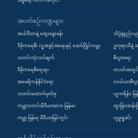
အစ္စရေး-ပါလက်စတိုင်း
အပတ်စဉ်ကဏ္ဍများ
အယ်ဒီတာနဲ့ ဆွေးနွေးခန်း
သိပ္ပံနဲ့နည်း
ဒီမိုကရေစီ၊ လူ့အခွင့်အရေးနှင့် ခေတ်ပြိုင်ကမ္ဘာ
ဥတုရာသီနဲ့ 
သတင်းသုံးသပ်ချက်
စီးပွားရေး
ဒီမိုကရေစီရေးရာ
တပတ်အတွင်
အမေရိကန်နိုင်ငံရေး
လယ်ယာစီးပွ
သတင်းထောက်မှတ်စု
ယူကရိန်း၊ မြန
ကမ္ဘာ့သတင်းမီဒီယာထဲက မြန်မာ
ထူးခြားဆန်း
ကမ္ဘာ့ မြန်မာ့ မီဒီယာမြင်ကွင်း
လူမှုရှုခင်း