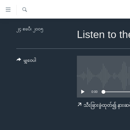
သုံး
ရ
ရှာဖွေ
လွယ်ကူ
မူလစာမျက်နှာ
၂၄ ဧၿပီ၊ ၂၀၀၅
ရ
Listen to t
စေ
မြန်မာ
လာ
သည့်
ဒ်
ကမ္ဘာ့သတင်းများ
Link
ဗွီဒီယို
နိုင်ငံတကာ
မျှဝေပါ
များ
သတင်းလွတ်လပ်ခွင့်
အမေရိကန်
ပင်မ
ရပ်ဝန်းတခု လမ်းတခု အလွန်
တရုတ်
အကြောင်းအရာ
အင်္ဂလိပ်စာလေ့လာမယ်
အစ္စရေး-ပါလက်စတိုင်း
သို့
0:00
အပတ်စဉ်ကဏ္ဍများ
အမေရိကန်သုံးအီဒီယံ
ကျော်
သီးခြားခွဲထုတ်၍ နားဆင
ကြည့်
ရေဒီယိုနှင့်ရုပ်သံ အချက်အလက်များ
မကြေးမုံရဲ့ အင်္ဂလိပ်စာ
ရေဒီယို
ရန်
ရေဒီယို/တီဗွီအစီအစဉ်
ရုပ်ရှင်ထဲက အင်္ဂလိပ်စာ
တီဗွီ
ပင်မ