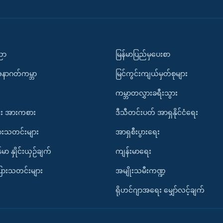
ပညာ
မြန်မာပြည်မှပေးစာ
အနာဂတ်ကမ္ဘာ
မြင်ကွင်းကျယ်မှတ်စုများ
ကမ္ဘာတလွှားခရီးသွား
း အားကစား
ဒီသီတင်းပတ် အာရှနိုင်ငံရေး
ားသတင်းများ
အာရှစီးပွားရေး
်မာ နှိုင်းယှဉ်ချက်
ကျန်းမာရေး
ပြားသတင်းများ
အမျိုးသမီးကဏ္ဍ
ရိုဟင်ဂျာအရေး မျှော်လင့်ချက်