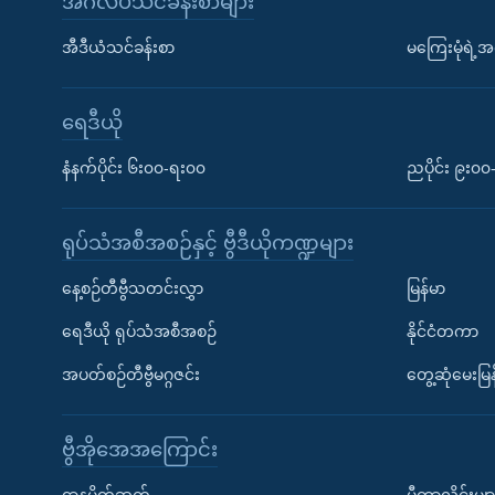
အင်္ဂလိပ်သင်ခန်းစာများ
အီဒီယံသင်ခန်းစာ
မကြေးမုံရဲ့အင
ရေဒီယို
နံနက်ပိုင်း ၆း၀၀-ရး၀၀
ညပိုင်း ၉း၀
ရုပ်သံအစီအစဉ်နှင့် ဗွီဒီယိုကဏ္ဍများ
နေ့စဉ်တီဗွီသတင်းလွှာ
မြန်မာ
ရေဒီယို ရုပ်သံအစီအစဉ်
နိုင်ငံတကာ
အပတ်စဉ်တီဗွီမဂ္ဂဇင်း
တွေ့ဆုံမေးမြန
ဗွီအိုအေအကြောင်း