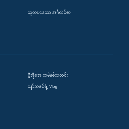
သုတပဒေသာ အင်္ဂလိပ်စာ
ဗွီအိုအေ တမိနစ်သတင်း
နော်သဇင်ရဲ့ Vlog