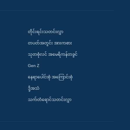
တိုင်းရင်းသတင်းလွှာ
တပတ်အတွင်း အားကစား
သုတစုံလင် အမေရိကန်တခွင်
Gen Z
နေရာပေါင်းစုံ အကြောင်းစုံ
ဒို့အသံ
သက်တံရောင်သတင်းလွှာ