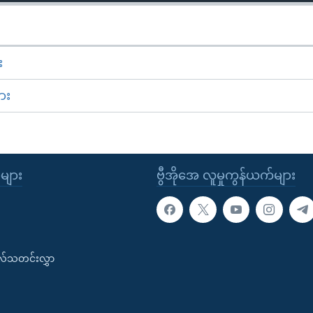
း
ား
ုများ
ဗွီအိုအေ လူမှုကွန်ယက်များ
းလ်သတင်းလွှာ