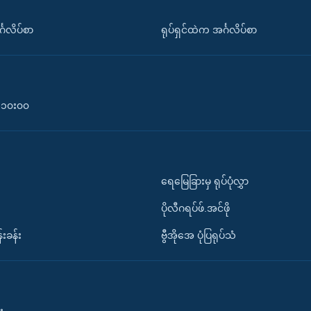
်္ဂလိပ်စာ
ရုပ်ရှင်ထဲက အင်္ဂလိပ်စာ
၀-၁၀း၀၀
ရေမြေခြားမှ ရုပ်ပုံလွှာ
ပိုလီဂရပ်ဖ်.အင်ဖို
်းခန်း
ဗွီအိုအေ ပုံပြရုပ်သံ