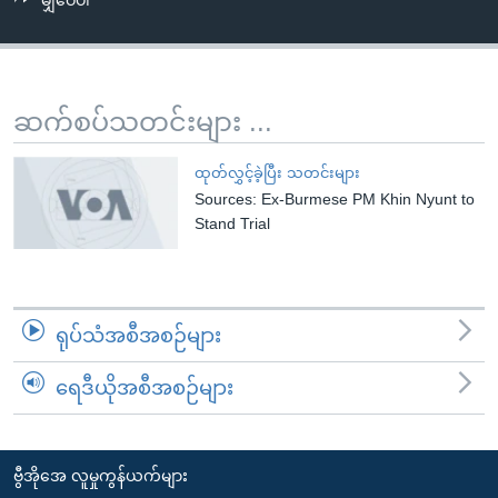
မျှဝေပါ
အ
သုတပဒေသာ အင်္ဂလိပ်စာ
ညွန်း
Learning English
စာမျက်နှာ
သို့
ဗွီအိုအေ လူမှုကွန်ယက်များ
ဆက်စပ်သတင်းများ ...
ကျော်
ကြည့်
ထုတ်လွှင့်ခဲ့ပြီး သတင်းများ
ရန်
Sources: Ex-Burmese PM Khin Nyunt to
ဘာသာစကားများ
ရှာဖွေ
Stand Trial
ရန်
နေရာ
သို့
ရုပ်သံအစီအစဉ်များ
ကျော်
ရန်
ရေဒီယိုအစီအစဉ်များ
ဗွီအိုအေ လူမှုကွန်ယက်များ