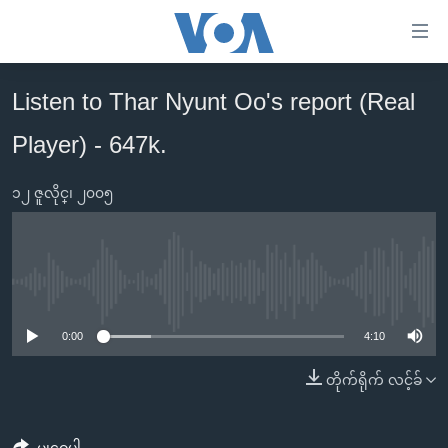
သုံး
ရ
လွယ်ကူ
Listen to Thar Nyunt Oo's report (Real
မူလစာမျက်နှာ
စေ
Player) - 647k.
မြန်မာ
သည့်
ကမ္ဘာ့သတင်းများ
Link
၁၂ ဇူလိုင္၊ ၂၀၀၅
ဗွီဒီယို
နိုင်ငံတကာ
များ
သတင်းလွတ်လပ်ခွင့်
အမေရိကန်
ပင်မ
ရပ်ဝန်းတခု လမ်းတခု အလွန်
တရုတ်
အကြောင်းအရာ
No media source currently available
သို့
အင်္ဂလိပ်စာလေ့လာမယ်
အစ္စရေး-ပါလက်စတိုင်း
0:00
4:10
ကျော်
အပတ်စဉ်ကဏ္ဍများ
အမေရိကန်သုံးအီဒီယံ
ကြည့်
တိုက်ရိုက် လင့်ခ်
ရေဒီယိုနှင့်ရုပ်သံ အချက်အလက်များ
မကြေးမုံရဲ့ အင်္ဂလိပ်စာ
ရေဒီယို
ရန်
ပင်မ
ရေဒီယို/တီဗွီအစီအစဉ်
ရုပ်ရှင်ထဲက အင်္ဂလိပ်စာ
တီဗွီ