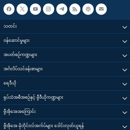
သတင်း
၀န်ဆောင်မှုများ
အပတ်စဉ်ကဏ္ဍများ
အင်္ဂလိပ်သင်ခန်းစာများ
ရေဒီယို
ရုပ်သံအစီအစဉ်နှင့် ဗွီဒီယိုကဏ္ဍများ
ဗွီအိုအေအကြောင်း
ဗွီအိုအေ မိုဘိုင်းလ်အက်ပ်များ ဒေါင်းလုတ်ယူရန်