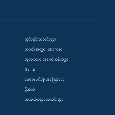
တိုင်းရင်းသတင်းလွှာ
တပတ်အတွင်း အားကစား
သုတစုံလင် အမေရိကန်တခွင်
Gen Z
နေရာပေါင်းစုံ အကြောင်းစုံ
ဒို့အသံ
သက်တံရောင်သတင်းလွှာ