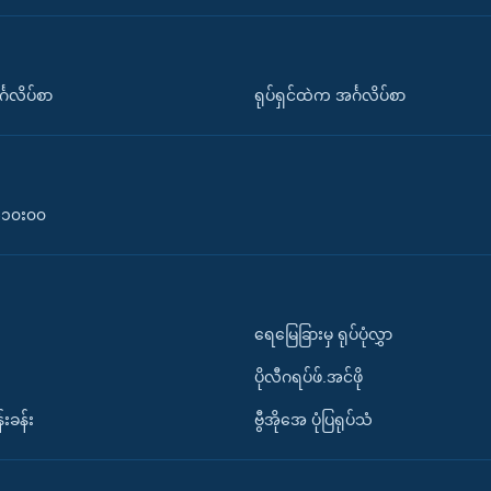
်္ဂလိပ်စာ
ရုပ်ရှင်ထဲက အင်္ဂလိပ်စာ
၀-၁၀း၀၀
ရေမြေခြားမှ ရုပ်ပုံလွှာ
ပိုလီဂရပ်ဖ်.အင်ဖို
်းခန်း
ဗွီအိုအေ ပုံပြရုပ်သံ