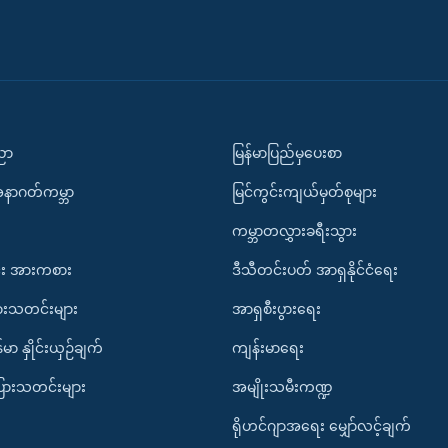
ပညာ
မြန်မာပြည်မှပေးစာ
အနာဂတ်ကမ္ဘာ
မြင်ကွင်းကျယ်မှတ်စုများ
ကမ္ဘာတလွှားခရီးသွား
း အားကစား
ဒီသီတင်းပတ် အာရှနိုင်ငံရေး
ားသတင်းများ
အာရှစီးပွားရေး
်မာ နှိုင်းယှဉ်ချက်
ကျန်းမာရေး
ပြားသတင်းများ
အမျိုးသမီးကဏ္ဍ
ရိုဟင်ဂျာအရေး မျှော်လင့်ချက်