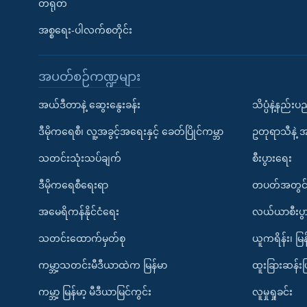
တရုတ်
အစ္စရေး-ပါလက်စတိုင်း
အပတ်စဉ်ကဏ္ဍများ
အယ်ဒီတာနဲ့ ဆွေးနွေးခန်း
သိပ္ပံနဲ့နည်း
ဒီမိုကရေစီ၊ လူ့အခွင့်အရေးနှင့် ခေတ်ပြိုင်ကမ္ဘာ
ဥတုရာသီနဲ့ 
သတင်းသုံးသပ်ချက်
စီးပွားရေး
ဒီမိုကရေစီရေးရာ
တပတ်အတွင်
အမေရိကန်နိုင်ငံရေး
လယ်ယာစီးပွ
သတင်းထောက်မှတ်စု
ယူကရိန်း၊ မြန
ကမ္ဘာ့သတင်းမီဒီယာထဲက မြန်မာ
ထူးခြားဆန်း
ကမ္ဘာ့ မြန်မာ့ မီဒီယာမြင်ကွင်း
လူမှုရှုခင်း