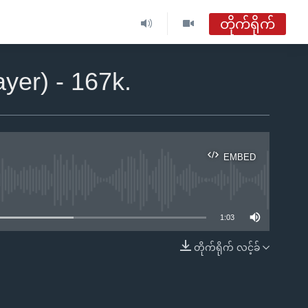
တိုက်ရိုက်
ဗွီအိုအေ မြန်မာနံနက်ခင်း
yer) - 167k.
တိုက်ရိုက်ထုတ်လွှင့်မှု
အစီအစဉ်များ
EMBED
ဗွီအိုအေ မြန်မာနံနက်ခင်း
ble
ရေဒီယိုတိုက်ရိုက်နားဆင်ရန်
1:03
တိုက်ရိုက် လင့်ခ်
EMBED