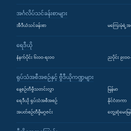
အင်္ဂလိပ်သင်ခန်းစာများ
အီဒီယံသင်ခန်းစာ
မကြေးမုံရဲ့အင
ရေဒီယို
နံနက်ပိုင်း ၆း၀၀-ရး၀၀
ညပိုင်း ၉း၀
ရုပ်သံအစီအစဉ်နှင့် ဗွီဒီယိုကဏ္ဍများ
နေ့စဉ်တီဗွီသတင်းလွှာ
မြန်မာ
ရေဒီယို ရုပ်သံအစီအစဉ်
နိုင်ငံတကာ
အပတ်စဉ်တီဗွီမဂ္ဂဇင်း
တွေ့ဆုံမေးမြန