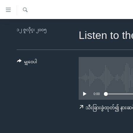
သုံး
ရ
ရှာဖွေ
လွယ်ကူ
မူလစာမျက်နှာ
၁၂ ဇူလိုင္၊ ၂၀၀၅
ရ
Listen to t
စေ
မြန်မာ
လာ
သည့်
ဒ်
ကမ္ဘာ့သတင်းများ
Link
ဗွီဒီယို
နိုင်ငံတကာ
မျှဝေပါ
များ
သတင်းလွတ်လပ်ခွင့်
အမေရိကန်
ပင်မ
ရပ်ဝန်းတခု လမ်းတခု အလွန်
တရုတ်
အကြောင်းအရာ
အင်္ဂလိပ်စာလေ့လာမယ်
အစ္စရေး-ပါလက်စတိုင်း
သို့
0:00
အပတ်စဉ်ကဏ္ဍများ
အမေရိကန်သုံးအီဒီယံ
ကျော်
သီးခြားခွဲထုတ်၍ နားဆင
ကြည့်
ရေဒီယိုနှင့်ရုပ်သံ အချက်အလက်များ
မကြေးမုံရဲ့ အင်္ဂလိပ်စာ
ရေဒီယို
ရန်
ရေဒီယို/တီဗွီအစီအစဉ်
ရုပ်ရှင်ထဲက အင်္ဂလိပ်စာ
တီဗွီ
ပင်မ