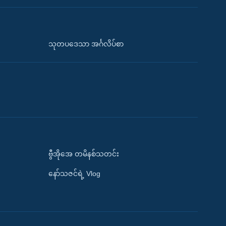
သုတပဒေသာ အင်္ဂလိပ်စာ
ဗွီအိုအေ တမိနစ်သတင်း
နော်သဇင်ရဲ့ Vlog