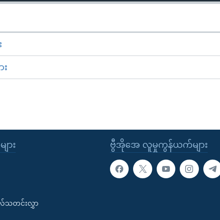
း
ား
ုများ
ဗွီအိုအေ လူမှုကွန်ယက်များ
းလ်သတင်းလွှာ