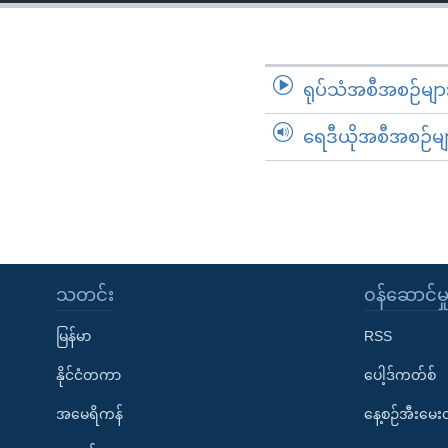
သုတပဒေသာ အင်္ဂလိပ်စာ
အ
ညွန်း
စာမျက်နှာ
သို့
ရုပ်သံအစီအစဉ်မျာ
ကျော်
ရေဒီယိုအစီအစဉ်မျ
ကြည့်
ရန်
ရှာဖွေ
ရန်
နေရာ
သို့
သတင်း
၀န်ဆောင်မှ
ကျော်
ရန်
မြန်မာ
RSS
နိုင်ငံတကာ
ပေါ့ဒ်ကတ်စ်
အမေရိကန်
နေ့စဉ်အီးမေ