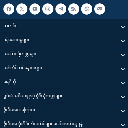
သတင်း
၀န်ဆောင်မှုများ
အပတ်စဉ်ကဏ္ဍများ
အင်္ဂလိပ်သင်ခန်းစာများ
ရေဒီယို
ရုပ်သံအစီအစဉ်နှင့် ဗွီဒီယိုကဏ္ဍများ
ဗွီအိုအေအကြောင်း
ဗွီအိုအေ မိုဘိုင်းလ်အက်ပ်များ ဒေါင်းလုတ်ယူရန်