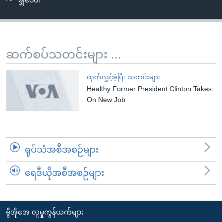
မျှဝေပါ
အ
သုတပဒေသာ အင်္ဂလိပ်စာ
ညွန်း
Learning English
စာမျက်နှာ
သို့
ဗွီအိုအေ လူမှုကွန်ယက်များ
ဆက်စပ်သတင်းများ ...
ကျော်
ကြည့်
ထုတ်လွှင့်ခဲ့ပြီး သတင်းများ
ရန်
Healthy Former President Clinton Takes
ဘာသာစကားများ
ရှာဖွေ
On New Job
ရန်
နေရာ
သို့
ရုပ်သံအစီအစဉ်များ
ကျော်
ရန်
ရေဒီယိုအစီအစဉ်များ
ဗွီအိုအေ လူမှုကွန်ယက်များ