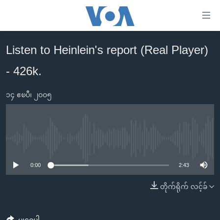
သုံး
ရ
လွယ်ကူ
Listen to Heinlein's report (Real Player)
မူလစာမျက်နှာ
စေ
- 426k.
မြန်မာ
သည့်
ကမ္ဘာ့သတင်းများ
Link
၁၄ ဧၿပီ၊ ၂၀၀၅
ဗွီဒီယို
နိုင်ငံတကာ
များ
သတင်းလွတ်လပ်ခွင့်
အမေရိကန်
ပင်မ
ရပ်ဝန်းတခု လမ်းတခု အလွန်
တရုတ်
အကြောင်းအရာ
No media source currently available
သို့
အင်္ဂလိပ်စာလေ့လာမယ်
အစ္စရေး-ပါလက်စတိုင်း
0:00
2:43
ကျော်
အပတ်စဉ်ကဏ္ဍများ
အမေရိကန်သုံးအီဒီယံ
ကြည့်
တိုက်ရိုက် လင့်ခ်
ရေဒီယိုနှင့်ရုပ်သံ အချက်အလက်များ
မကြေးမုံရဲ့ အင်္ဂလိပ်စာ
ရေဒီယို
ရန်
ပင်မ
ရေဒီယို/တီဗွီအစီအစဉ်
ရုပ်ရှင်ထဲက အင်္ဂလိပ်စာ
တီဗွီ