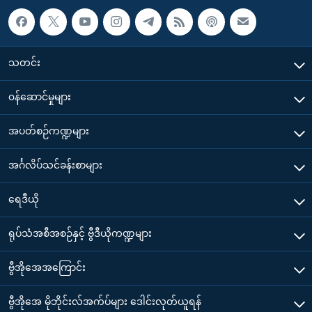
သတင်း
၀န်ဆောင်မှုများ
အပတ်စဉ်ကဏ္ဍများ
အင်္ဂလိပ်သင်ခန်းစာများ
ရေဒီယို
ရုပ်သံအစီအစဉ်နှင့် ဗွီဒီယိုကဏ္ဍများ
ဗွီအိုအေအကြောင်း
ဗွီအိုအေ မိုဘိုင်းလ်အက်ပ်များ ဒေါင်းလုတ်ယူရန်