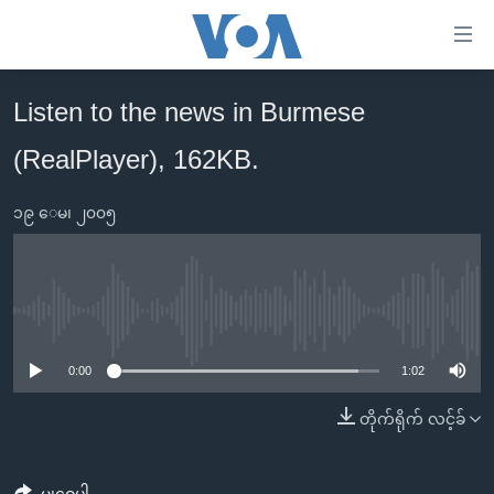
သုံး
ရ
လွယ်ကူ
Listen to the news in Burmese
မူလစာမျက်နှာ
စေ
(RealPlayer), 162KB.
မြန်မာ
သည့်
ကမ္ဘာ့သတင်းများ
Link
၁၉ ေမ၊ ၂၀၀၅
ဗွီဒီယို
နိုင်ငံတကာ
များ
သတင်းလွတ်လပ်ခွင့်
အမေရိကန်
ပင်မ
ရပ်ဝန်းတခု လမ်းတခု အလွန်
တရုတ်
အကြောင်းအရာ
No media source currently available
သို့
အင်္ဂလိပ်စာလေ့လာမယ်
အစ္စရေး-ပါလက်စတိုင်း
0:00
1:02
ကျော်
အပတ်စဉ်ကဏ္ဍများ
အမေရိကန်သုံးအီဒီယံ
ကြည့်
တိုက်ရိုက် လင့်ခ်
ရေဒီယိုနှင့်ရုပ်သံ အချက်အလက်များ
မကြေးမုံရဲ့ အင်္ဂလိပ်စာ
ရေဒီယို
ရန်
ပင်မ
ရေဒီယို/တီဗွီအစီအစဉ်
ရုပ်ရှင်ထဲက အင်္ဂလိပ်စာ
တီဗွီ