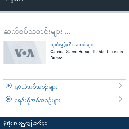
မျှဝေပါ
အ
သုတပဒေသာ အင်္ဂလိပ်စာ
ညွန်း
Learning English
စာမျက်နှာ
သို့
ဗွီအိုအေ လူမှုကွန်ယက်များ
ဆက်စပ်သတင်းများ ...
ကျော်
ကြည့်
ထုတ်လွှင့်ခဲ့ပြီး သတင်းများ
ရန်
Canada Slams Human Rights Record in
ဘာသာစကားများ
ရှာဖွေ
Burma
ရန်
နေရာ
သို့
ရုပ်သံအစီအစဉ်များ
ကျော်
ရန်
ရေဒီယိုအစီအစဉ်များ
ဗွီအိုအေ လူမှုကွန်ယက်များ