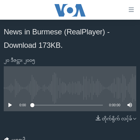
သုံး
ရ
လွယ်ကူ
News in Burmese (RealPlayer) -
မူလစာမျက်နှာ
စေ
Download 173KB.
မြန်မာ
သည့်
ကမ္ဘာ့သတင်းများ
Link
၂၀ ဒီဇင္ဘာ၊ ၂၀၀၅
ဗွီဒီယို
နိုင်ငံတကာ
များ
သတင်းလွတ်လပ်ခွင့်
အမေရိကန်
ပင်မ
ရပ်ဝန်းတခု လမ်းတခု အလွန်
တရုတ်
အကြောင်းအရာ
No media source currently available
သို့
အင်္ဂလိပ်စာလေ့လာမယ်
အစ္စရေး-ပါလက်စတိုင်း
0:00
0:00:00
ကျော်
အပတ်စဉ်ကဏ္ဍများ
အမေရိကန်သုံးအီဒီယံ
ကြည့်
တိုက်ရိုက် လင့်ခ်
ရေဒီယိုနှင့်ရုပ်သံ အချက်အလက်များ
မကြေးမုံရဲ့ အင်္ဂလိပ်စာ
ရေဒီယို
ရန်
ပင်မ
ရေဒီယို/တီဗွီအစီအစဉ်
ရုပ်ရှင်ထဲက အင်္ဂလိပ်စာ
တီဗွီ