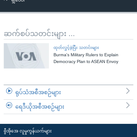
မျှဝေပါ
အ
သုတပဒေသာ အင်္ဂလိပ်စာ
ညွန်း
Learning English
စာမျက်နှာ
သို့
ဗွီအိုအေ လူမှုကွန်ယက်များ
ဆက်စပ်သတင်းများ ...
ကျော်
ကြည့်
ထုတ်လွှင့်ခဲ့ပြီး သတင်းများ
ရန်
Burma's Military Rulers to Explain
ဘာသာစကားများ
ရှာဖွေ
Democracy Plan to ASEAN Envoy
ရန်
နေရာ
သို့
ရုပ်သံအစီအစဉ်များ
ကျော်
ရန်
ရေဒီယိုအစီအစဉ်များ
ဗွီအိုအေ လူမှုကွန်ယက်များ