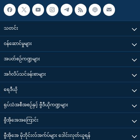
သတင်း
၀န်ဆောင်မှုများ
အပတ်စဉ်ကဏ္ဍများ
အင်္ဂလိပ်သင်ခန်းစာများ
ရေဒီယို
ရုပ်သံအစီအစဉ်နှင့် ဗွီဒီယိုကဏ္ဍများ
ဗွီအိုအေအကြောင်း
ဗွီအိုအေ မိုဘိုင်းလ်အက်ပ်များ ဒေါင်းလုတ်ယူရန်