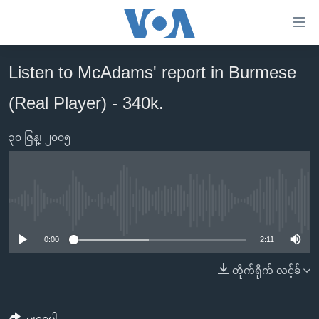
သုံး
ရ
လွယ်ကူ
Listen to McAdams' report in Burmese
မူလစာမျက်နှာ
စေ
(Real Player) - 340k.
မြန်မာ
သည့်
ကမ္ဘာ့သတင်းများ
Link
၃၀ ဇြန္၊ ၂၀၀၅
ဗွီဒီယို
နိုင်ငံတကာ
များ
သတင်းလွတ်လပ်ခွင့်
အမေရိကန်
ပင်မ
ရပ်ဝန်းတခု လမ်းတခု အလွန်
တရုတ်
အကြောင်းအရာ
No media source currently available
သို့
အင်္ဂလိပ်စာလေ့လာမယ်
အစ္စရေး-ပါလက်စတိုင်း
0:00
2:11
ကျော်
အပတ်စဉ်ကဏ္ဍများ
အမေရိကန်သုံးအီဒီယံ
ကြည့်
တိုက်ရိုက် လင့်ခ်
ရေဒီယိုနှင့်ရုပ်သံ အချက်အလက်များ
မကြေးမုံရဲ့ အင်္ဂလိပ်စာ
ရေဒီယို
ရန်
ပင်မ
ရေဒီယို/တီဗွီအစီအစဉ်
ရုပ်ရှင်ထဲက အင်္ဂလိပ်စာ
တီဗွီ