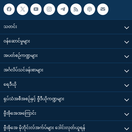
သတင်း
၀န်ဆောင်မှုများ
အပတ်စဉ်ကဏ္ဍများ
အင်္ဂလိပ်သင်ခန်းစာများ
ရေဒီယို
ရုပ်သံအစီအစဉ်နှင့် ဗွီဒီယိုကဏ္ဍများ
ဗွီအိုအေအကြောင်း
ဗွီအိုအေ မိုဘိုင်းလ်အက်ပ်များ ဒေါင်းလုတ်ယူရန်