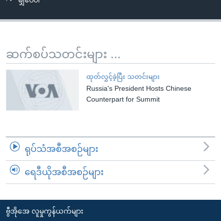
မျှဝေပါ
အ
သုတပဒေသာ အင်္ဂလိပ်စာ
ညွန်း
Learning English
စာမျက်နှာ
သို့
ဗွီအိုအေ လူမှုကွန်ယက်များ
ဆက်စပ်သတင်းများ ...
ကျော်
ကြည့်
ထုတ်လွှင့်ခဲ့ပြီး သတင်းများ
ရန်
Russia's President Hosts Chinese
ဘာသာစကားများ
ရှာဖွေ
Counterpart for Summit
ရန်
နေရာ
သို့
ရုပ်သံအစီအစဉ်များ
ကျော်
ရန်
ရေဒီယိုအစီအစဉ်များ
ဗွီအိုအေ လူမှုကွန်ယက်များ