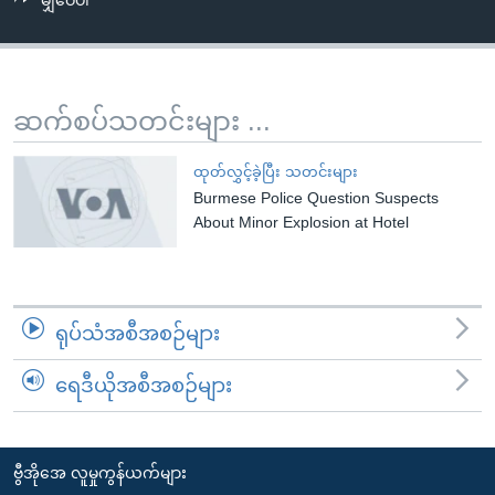
မျှဝေပါ
အ
သုတပဒေသာ အင်္ဂလိပ်စာ
ညွန်း
Learning English
စာမျက်နှာ
သို့
ဗွီအိုအေ လူမှုကွန်ယက်များ
ဆက်စပ်သတင်းများ ...
ကျော်
ကြည့်
ထုတ်လွှင့်ခဲ့ပြီး သတင်းများ
ရန်
Burmese Police Question Suspects
ဘာသာစကားများ
ရှာဖွေ
About Minor Explosion at Hotel
ရန်
နေရာ
သို့
ရုပ်သံအစီအစဉ်များ
ကျော်
ရန်
ရေဒီယိုအစီအစဉ်များ
ဗွီအိုအေ လူမှုကွန်ယက်များ