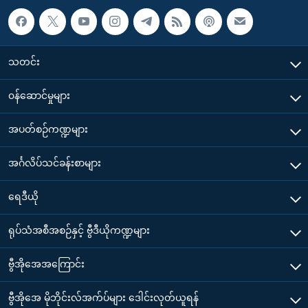
သတင်း
၀န်ဆောင်မှုများ
အပတ်စဉ်ကဏ္ဍများ
အင်္ဂလိပ်သင်ခန်းစာများ
ရေဒီယို
ရုပ်သံအစီအစဉ်နှင့် ဗွီဒီယိုကဏ္ဍများ
ဗွီအိုအေအကြောင်း
ဗွီအိုအေ မိုဘိုင်းလ်အက်ပ်များ ဒေါင်းလုတ်ယူရန်