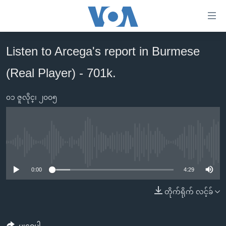
သုံး
ရ
လွယ်ကူ
Listen to Arcega's report in Burmese
မူလစာမျက်နှာ
စေ
(Real Player) - 701k.
မြန်မာ
သည့်
ကမ္ဘာ့သတင်းများ
Link
၀၁ ဇူလိုင္၊ ၂၀၀၅
ဗွီဒီယို
နိုင်ငံတကာ
များ
သတင်းလွတ်လပ်ခွင့်
အမေရိကန်
ပင်မ
ရပ်ဝန်းတခု လမ်းတခု အလွန်
တရုတ်
အကြောင်းအရာ
No media source currently available
သို့
အင်္ဂလိပ်စာလေ့လာမယ်
အစ္စရေး-ပါလက်စတိုင်း
0:00
4:29
ကျော်
အပတ်စဉ်ကဏ္ဍများ
အမေရိကန်သုံးအီဒီယံ
ကြည့်
တိုက်ရိုက် လင့်ခ်
ရေဒီယိုနှင့်ရုပ်သံ အချက်အလက်များ
မကြေးမုံရဲ့ အင်္ဂလိပ်စာ
ရေဒီယို
ရန်
ပင်မ
ရေဒီယို/တီဗွီအစီအစဉ်
ရုပ်ရှင်ထဲက အင်္ဂလိပ်စာ
တီဗွီ