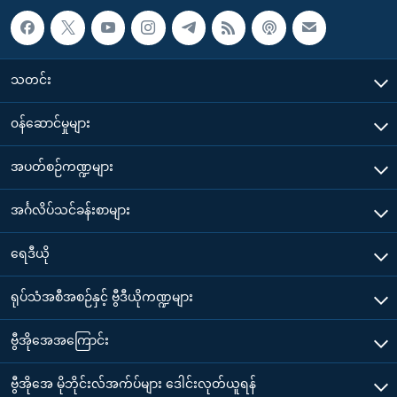
သတင်း
၀န်ဆောင်မှုများ
အပတ်စဉ်ကဏ္ဍများ
အင်္ဂလိပ်သင်ခန်းစာများ
ရေဒီယို
ရုပ်သံအစီအစဉ်နှင့် ဗွီဒီယိုကဏ္ဍများ
ဗွီအိုအေအကြောင်း
ဗွီအိုအေ မိုဘိုင်းလ်အက်ပ်များ ဒေါင်းလုတ်ယူရန်