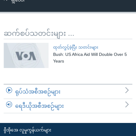
မျှဝေပါ
အ
သုတပဒေသာ အင်္ဂလိပ်စာ
ညွန်း
Learning English
စာမျက်နှာ
သို့
ဗွီအိုအေ လူမှုကွန်ယက်များ
ဆက်စပ်သတင်းများ ...
ကျော်
ကြည့်
ထုတ်လွှင့်ခဲ့ပြီး သတင်းများ
ရန်
Bush: US Africa Aid Will Double Over 5
ဘာသာစကားများ
ရှာဖွေ
Years
ရန်
နေရာ
သို့
ရုပ်သံအစီအစဉ်များ
ကျော်
ရန်
ရေဒီယိုအစီအစဉ်များ
ဗွီအိုအေ လူမှုကွန်ယက်များ