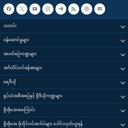
သတင်း
၀န်ဆောင်မှုများ
အပတ်စဉ်ကဏ္ဍများ
အင်္ဂလိပ်သင်ခန်းစာများ
ရေဒီယို
ရုပ်သံအစီအစဉ်နှင့် ဗွီဒီယိုကဏ္ဍများ
ဗွီအိုအေအကြောင်း
ဗွီအိုအေ မိုဘိုင်းလ်အက်ပ်များ ဒေါင်းလုတ်ယူရန်