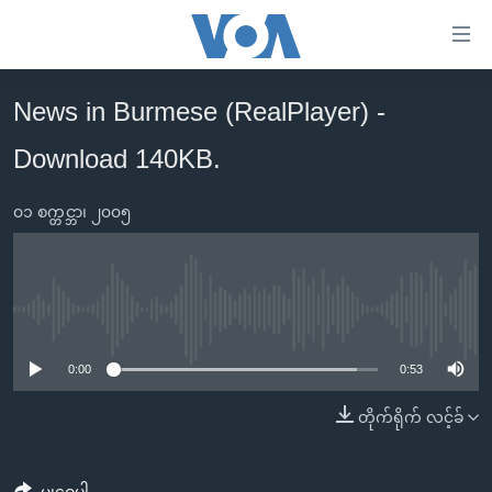
သုံး
ရ
လွယ်ကူ
News in Burmese (RealPlayer) -
မူလစာမျက်နှာ
စေ
Download 140KB.
မြန်မာ
သည့်
ကမ္ဘာ့သတင်းများ
Link
၀၁ စက္တင္ဘာ၊ ၂၀၀၅
ဗွီဒီယို
နိုင်ငံတကာ
များ
သတင်းလွတ်လပ်ခွင့်
အမေရိကန်
ပင်မ
ရပ်ဝန်းတခု လမ်းတခု အလွန်
တရုတ်
အကြောင်းအရာ
No media source currently available
သို့
အင်္ဂလိပ်စာလေ့လာမယ်
အစ္စရေး-ပါလက်စတိုင်း
0:00
0:53
ကျော်
အပတ်စဉ်ကဏ္ဍများ
အမေရိကန်သုံးအီဒီယံ
ကြည့်
တိုက်ရိုက် လင့်ခ်
ရေဒီယိုနှင့်ရုပ်သံ အချက်အလက်များ
မကြေးမုံရဲ့ အင်္ဂလိပ်စာ
ရေဒီယို
ရန်
ပင်မ
ရေဒီယို/တီဗွီအစီအစဉ်
ရုပ်ရှင်ထဲက အင်္ဂလိပ်စာ
တီဗွီ