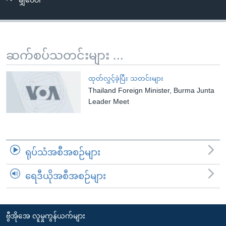
မျှဝေပါ
အ
သုတပဒေသာ အင်္ဂလိပ်စာ
ညွန်း
Learning English
စာမျက်နှာ
သို့
ဗွီအိုအေ လူမှုကွန်ယက်များ
ဆက်စပ်သတင်းများ ...
ကျော်
ကြည့်
ထုတ်လွှင့်ခဲ့ပြီး သတင်းများ
ရန်
Thailand Foreign Minister, Burma Junta
ဘာသာစကားများ
ရှာဖွေ
Leader Meet
ရန်
နေရာ
သို့
ရုပ်သံအစီအစဉ်များ
ကျော်
ရန်
ရေဒီယိုအစီအစဉ်များ
ဗွီအိုအေ လူမှုကွန်ယက်များ