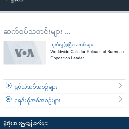
မျှဝေပါ
အ
သုတပဒေသာ အင်္ဂလိပ်စာ
ညွန်း
Learning English
စာမျက်နှာ
သို့
ဗွီအိုအေ လူမှုကွန်ယက်များ
ဆက်စပ်သတင်းများ ...
ကျော်
ကြည့်
ထုတ်လွှင့်ခဲ့ပြီး သတင်းများ
ရန်
Worldwide Calls for Release of Burmese
ဘာသာစကားများ
ရှာဖွေ
Opposition Leader
ရန်
နေရာ
သို့
ရုပ်သံအစီအစဉ်များ
ကျော်
ရန်
ရေဒီယိုအစီအစဉ်များ
ဗွီအိုအေ လူမှုကွန်ယက်များ