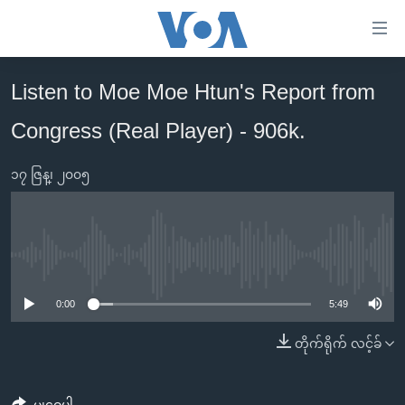
သုံး
ရ
လွယ်ကူ
Listen to Moe Moe Htun's Report from
မူလစာမျက်နှာ
စေ
Congress (Real Player) - 906k.
မြန်မာ
သည့်
ကမ္ဘာ့သတင်းများ
Link
၁၇ ဇြန္၊ ၂၀၀၅
ဗွီဒီယို
နိုင်ငံတကာ
များ
သတင်းလွတ်လပ်ခွင့်
အမေရိကန်
ပင်မ
ရပ်ဝန်းတခု လမ်းတခု အလွန်
တရုတ်
အကြောင်းအရာ
No media source currently available
သို့
အင်္ဂလိပ်စာလေ့လာမယ်
အစ္စရေး-ပါလက်စတိုင်း
0:00
5:49
ကျော်
အပတ်စဉ်ကဏ္ဍများ
အမေရိကန်သုံးအီဒီယံ
ကြည့်
တိုက်ရိုက် လင့်ခ်
ရေဒီယိုနှင့်ရုပ်သံ အချက်အလက်များ
မကြေးမုံရဲ့ အင်္ဂလိပ်စာ
ရေဒီယို
ရန်
ပင်မ
ရေဒီယို/တီဗွီအစီအစဉ်
ရုပ်ရှင်ထဲက အင်္ဂလိပ်စာ
တီဗွီ