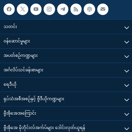
သတင်း
၀န်ဆောင်မှုများ
အပတ်စဉ်ကဏ္ဍများ
အင်္ဂလိပ်သင်ခန်းစာများ
ရေဒီယို
ရုပ်သံအစီအစဉ်နှင့် ဗွီဒီယိုကဏ္ဍများ
ဗွီအိုအေအကြောင်း
ဗွီအိုအေ မိုဘိုင်းလ်အက်ပ်များ ဒေါင်းလုတ်ယူရန်