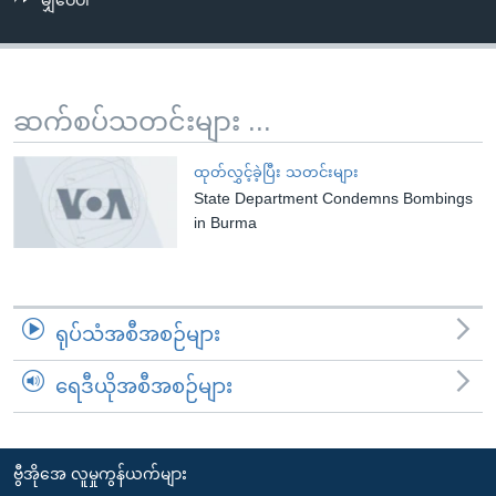
မျှဝေပါ
အ
သုတပဒေသာ အင်္ဂလိပ်စာ
ညွန်း
Learning English
စာမျက်နှာ
သို့
ဗွီအိုအေ လူမှုကွန်ယက်များ
ဆက်စပ်သတင်းများ ...
ကျော်
ကြည့်
ထုတ်လွှင့်ခဲ့ပြီး သတင်းများ
ရန်
State Department Condemns Bombings
ဘာသာစကားများ
ရှာဖွေ
in Burma
ရန်
နေရာ
သို့
ရုပ်သံအစီအစဉ်များ
ကျော်
ရန်
ရေဒီယိုအစီအစဉ်များ
ဗွီအိုအေ လူမှုကွန်ယက်များ