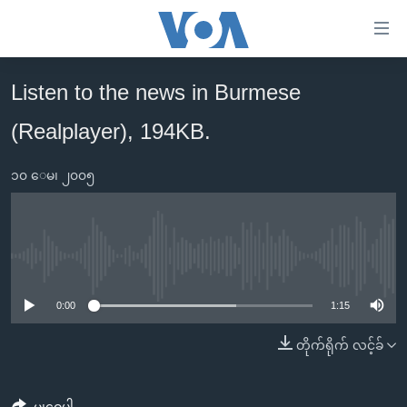
သုံး
ရ
လွယ်ကူ
Listen to the news in Burmese
မူလစာမျက်နှာ
စေ
(Realplayer), 194KB.
မြန်မာ
သည့်
ကမ္ဘာ့သတင်းများ
Link
၁၀ ေမ၊ ၂၀၀၅
ဗွီဒီယို
နိုင်ငံတကာ
များ
သတင်းလွတ်လပ်ခွင့်
အမေရိကန်
ပင်မ
ရပ်ဝန်းတခု လမ်းတခု အလွန်
တရုတ်
အကြောင်းအရာ
No media source currently available
သို့
အင်္ဂလိပ်စာလေ့လာမယ်
အစ္စရေး-ပါလက်စတိုင်း
0:00
1:15
ကျော်
အပတ်စဉ်ကဏ္ဍများ
အမေရိကန်သုံးအီဒီယံ
ကြည့်
တိုက်ရိုက် လင့်ခ်
ရေဒီယိုနှင့်ရုပ်သံ အချက်အလက်များ
မကြေးမုံရဲ့ အင်္ဂလိပ်စာ
ရေဒီယို
ရန်
ပင်မ
ရေဒီယို/တီဗွီအစီအစဉ်
ရုပ်ရှင်ထဲက အင်္ဂလိပ်စာ
တီဗွီ