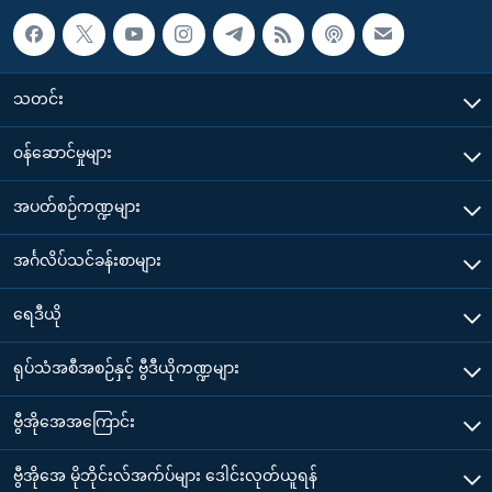
သတင်း
၀န်ဆောင်မှုများ
အပတ်စဉ်ကဏ္ဍများ
အင်္ဂလိပ်သင်ခန်းစာများ
ရေဒီယို
ရုပ်သံအစီအစဉ်နှင့် ဗွီဒီယိုကဏ္ဍများ
ဗွီအိုအေအကြောင်း
ဗွီအိုအေ မိုဘိုင်းလ်အက်ပ်များ ဒေါင်းလုတ်ယူရန်