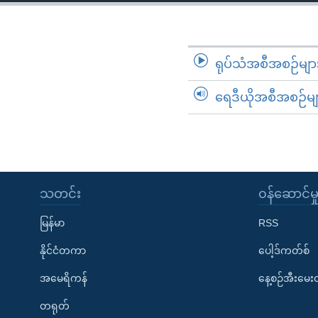
သုတပဒေသာ အင်္ဂလိပ်စာ
အ
ညွန်း
စာမျက်နှာ
သို့
ရုပ်သံအစီအစဉ်မျာ
ကျော်
ရေဒီယိုအစီအစဉ်မျ
ကြည့်
ရန်
ရှာဖွေ
ရန်
နေရာ
သတင်း
၀န်ဆောင်မှ
သို့
ကျော်
မြန်မာ
RSS
ရန်
နိုင်ငံတကာ
ပေါ့ဒ်ကတ်စ်
အမေရိကန်
နေ့စဉ်အီးမေ
တရုတ်