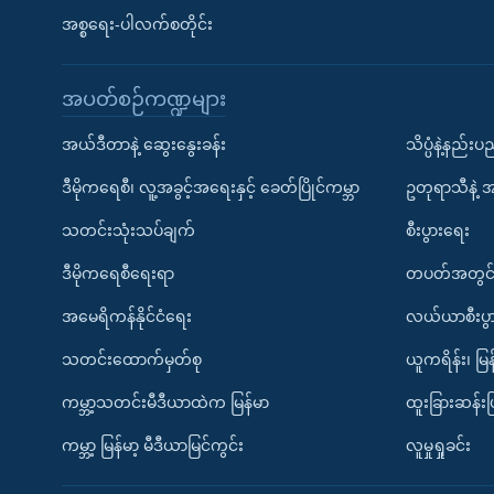
အစ္စရေး-ပါလက်စတိုင်း
အပတ်စဉ်ကဏ္ဍများ
အယ်ဒီတာနဲ့ ဆွေးနွေးခန်း
သိပ္ပံနဲ့နည်း
ဒီမိုကရေစီ၊ လူ့အခွင့်အရေးနှင့် ခေတ်ပြိုင်ကမ္ဘာ
ဥတုရာသီနဲ့ 
သတင်းသုံးသပ်ချက်
စီးပွားရေး
ဒီမိုကရေစီရေးရာ
တပတ်အတွင်
အမေရိကန်နိုင်ငံရေး
လယ်ယာစီးပွ
သတင်းထောက်မှတ်စု
ယူကရိန်း၊ မြန
ကမ္ဘာ့သတင်းမီဒီယာထဲက မြန်မာ
ထူးခြားဆန်း
ကမ္ဘာ့ မြန်မာ့ မီဒီယာမြင်ကွင်း
လူမှုရှုခင်း