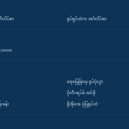
်္ဂလိပ်စာ
ရုပ်ရှင်ထဲက အင်္ဂလိပ်စာ
၀-၁၀း၀၀
ရေမြေခြားမှ ရုပ်ပုံလွှာ
ပိုလီဂရပ်ဖ်.အင်ဖို
်းခန်း
ဗွီအိုအေ ပုံပြရုပ်သံ