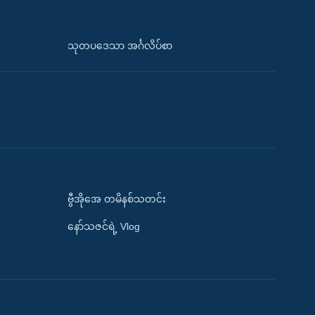
သုတပဒေသာ အင်္ဂလိပ်စာ
ဗွီအိုအေ တမိနစ်သတင်း
နော်သဇင်ရဲ့ Vlog