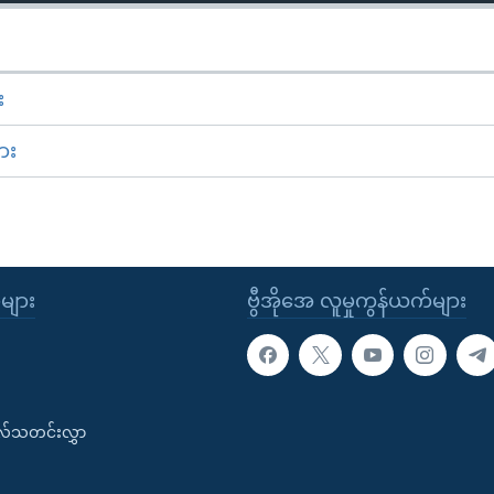
း
ား
ုများ
ဗွီအိုအေ လူမှုကွန်ယက်များ
းလ်သတင်းလွှာ