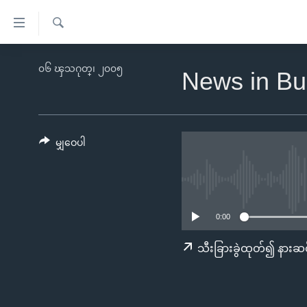
သုံး
ရ
ရှာဖွေ
လွယ်ကူ
မူလစာမျက်နှာ
၀၆ ၾသဂုတ္၊ ၂၀၀၅
ရ
News in Bu
စေ
မြန်မာ
လာ
သည့်
ဒ်
ကမ္ဘာ့သတင်းများ
Link
ဗွီဒီယို
နိုင်ငံတကာ
မျှဝေပါ
များ
သတင်းလွတ်လပ်ခွင့်
အမေရိကန်
ပင်မ
ရပ်ဝန်းတခု လမ်းတခု အလွန်
တရုတ်
အကြောင်းအရာ
အင်္ဂလိပ်စာလေ့လာမယ်
အစ္စရေး-ပါလက်စတိုင်း
သို့
0:00
အပတ်စဉ်ကဏ္ဍများ
အမေရိကန်သုံးအီဒီယံ
ကျော်
သီးခြားခွဲထုတ်၍ နားဆင
ကြည့်
ရေဒီယိုနှင့်ရုပ်သံ အချက်အလက်များ
မကြေးမုံရဲ့ အင်္ဂလိပ်စာ
ရေဒီယို
ရန်
ရေဒီယို/တီဗွီအစီအစဉ်
ရုပ်ရှင်ထဲက အင်္ဂလိပ်စာ
တီဗွီ
ပင်မ