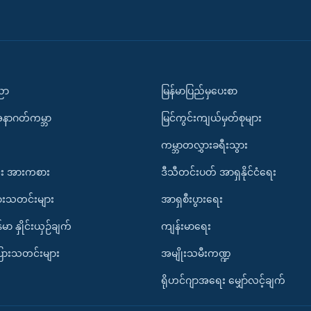
ပညာ
မြန်မာပြည်မှပေးစာ
အနာဂတ်ကမ္ဘာ
မြင်ကွင်းကျယ်မှတ်စုများ
ကမ္ဘာတလွှားခရီးသွား
း အားကစား
ဒီသီတင်းပတ် အာရှနိုင်ငံရေး
ားသတင်းများ
အာရှစီးပွားရေး
်မာ နှိုင်းယှဉ်ချက်
ကျန်းမာရေး
ပြားသတင်းများ
အမျိုးသမီးကဏ္ဍ
ရိုဟင်ဂျာအရေး မျှော်လင့်ချက်