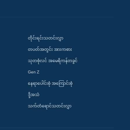
တိုင်းရင်းသတင်းလွှာ
တပတ်အတွင်း အားကစား
သုတစုံလင် အမေရိကန်တခွင်
Gen Z
နေရာပေါင်းစုံ အကြောင်းစုံ
ဒို့အသံ
သက်တံရောင်သတင်းလွှာ