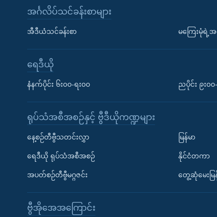
အင်္ဂလိပ်သင်ခန်းစာများ
အီဒီယံသင်ခန်းစာ
မကြေးမုံရဲ့အင
ရေဒီယို
နံနက်ပိုင်း ၆း၀၀-ရး၀၀
ညပိုင်း ၉း၀
ရုပ်သံအစီအစဉ်နှင့် ဗွီဒီယိုကဏ္ဍများ
နေ့စဉ်တီဗွီသတင်းလွှာ
မြန်မာ
ရေဒီယို ရုပ်သံအစီအစဉ်
နိုင်ငံတကာ
အပတ်စဉ်တီဗွီမဂ္ဂဇင်း
တွေ့ဆုံမေးမြန
ဗွီအိုအေအကြောင်း