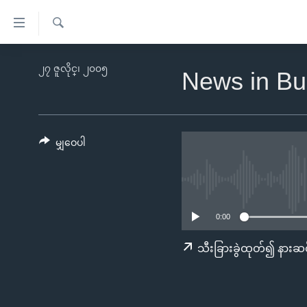
သုံး
ရ
ရှာဖွေ
လွယ်ကူ
မူလစာမျက်နှာ
၂၇ ဇူလိုင္၊ ၂၀၀၅
ရ
News in Bu
စေ
မြန်မာ
လာ
သည့်
ဒ်
ကမ္ဘာ့သတင်းများ
Link
ဗွီဒီယို
နိုင်ငံတကာ
မျှဝေပါ
များ
သတင်းလွတ်လပ်ခွင့်
အမေရိကန်
ပင်မ
ရပ်ဝန်းတခု လမ်းတခု အလွန်
တရုတ်
အကြောင်းအရာ
အင်္ဂလိပ်စာလေ့လာမယ်
အစ္စရေး-ပါလက်စတိုင်း
သို့
0:00
အပတ်စဉ်ကဏ္ဍများ
အမေရိကန်သုံးအီဒီယံ
ကျော်
သီးခြားခွဲထုတ်၍ နားဆင
ကြည့်
ရေဒီယိုနှင့်ရုပ်သံ အချက်အလက်များ
မကြေးမုံရဲ့ အင်္ဂလိပ်စာ
ရေဒီယို
ရန်
ရေဒီယို/တီဗွီအစီအစဉ်
ရုပ်ရှင်ထဲက အင်္ဂလိပ်စာ
တီဗွီ
ပင်မ