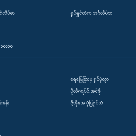
်္ဂလိပ်စာ
ရုပ်ရှင်ထဲက အင်္ဂလိပ်စာ
၀-၁၀း၀၀
ရေမြေခြားမှ ရုပ်ပုံလွှာ
ပိုလီဂရပ်ဖ်.အင်ဖို
်းခန်း
ဗွီအိုအေ ပုံပြရုပ်သံ