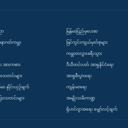
ပညာ
မြန်မာပြည်မှပေးစာ
အနာဂတ်ကမ္ဘာ
မြင်ကွင်းကျယ်မှတ်စုများ
ကမ္ဘာတလွှားခရီးသွား
း အားကစား
ဒီသီတင်းပတ် အာရှနိုင်ငံရေး
ားသတင်းများ
အာရှစီးပွားရေး
်မာ နှိုင်းယှဉ်ချက်
ကျန်းမာရေး
ပြားသတင်းများ
အမျိုးသမီးကဏ္ဍ
ရိုဟင်ဂျာအရေး မျှော်လင့်ချက်