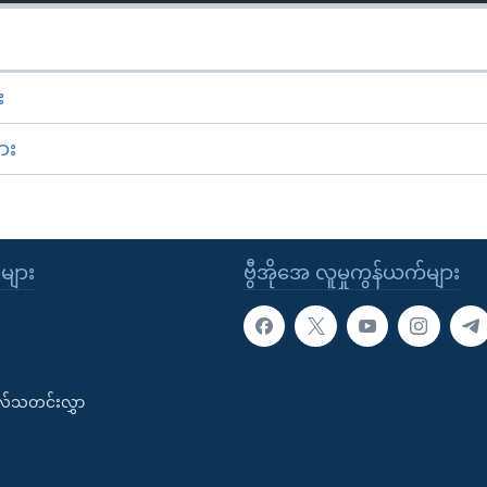
း
ား
ုများ
ဗွီအိုအေ လူမှုကွန်ယက်များ
းလ်သတင်းလွှာ