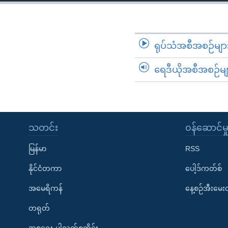
သုတပဒေသာ အင်္ဂလိပ်စာ
အ
ညွန်း
စာမျက်နှာ
သို့
ရုပ်သံအစီအစဉ်မျာ
ကျော်
ရေဒီယိုအစီအစဉ်မျ
ကြည့်
ရန်
ရှာဖွေ
ရန်
နေရာ
သတင်း
၀န်ဆောင်မှ
သို့
မြန်မာ
RSS
ကျော်
ရန်
နိုင်ငံတကာ
ပေါ့ဒ်ကတ်စ်
အမေရိကန်
နေ့စဉ်အီးမေ
တရုတ်