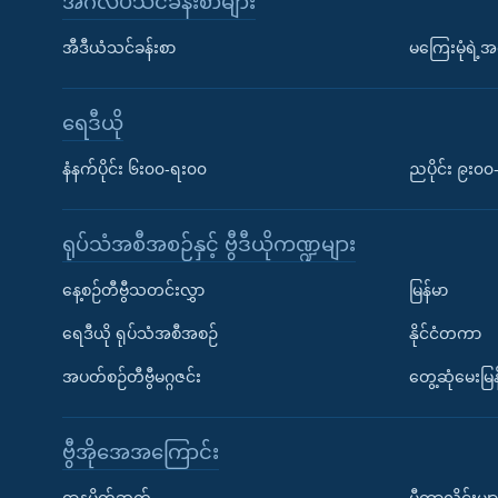
အင်္ဂလိပ်သင်ခန်းစာများ
အီဒီယံသင်ခန်းစာ
မကြေးမုံရဲ့အင
ရေဒီယို
နံနက်ပိုင်း ၆း၀၀-ရး၀၀
ညပိုင်း ၉း၀
ရုပ်သံအစီအစဉ်နှင့် ဗွီဒီယိုကဏ္ဍများ
နေ့စဉ်တီဗွီသတင်းလွှာ
မြန်မာ
ရေဒီယို ရုပ်သံအစီအစဉ်
နိုင်ငံတကာ
အပတ်စဉ်တီဗွီမဂ္ဂဇင်း
တွေ့ဆုံမေးမြန
ဗွီအိုအေအကြောင်း