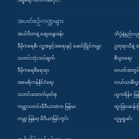
အစ္စရေး-ပါလက်စတိုင်း
အပတ်စဉ်ကဏ္ဍများ
အယ်ဒီတာနဲ့ ဆွေးနွေးခန်း
သိပ္ပံနဲ့နည်း
ဒီမိုကရေစီ၊ လူ့အခွင့်အရေးနှင့် ခေတ်ပြိုင်ကမ္ဘာ
ဥတုရာသီနဲ့ 
သတင်းသုံးသပ်ချက်
စီးပွားရေး
ဒီမိုကရေစီရေးရာ
တပတ်အတွင်
အမေရိကန်နိုင်ငံရေး
လယ်ယာစီးပွ
သတင်းထောက်မှတ်စု
ယူကရိန်း၊ မြန
ကမ္ဘာ့သတင်းမီဒီယာထဲက မြန်မာ
ထူးခြားဆန်း
ကမ္ဘာ့ မြန်မာ့ မီဒီယာမြင်ကွင်း
လူမှုရှုခင်း