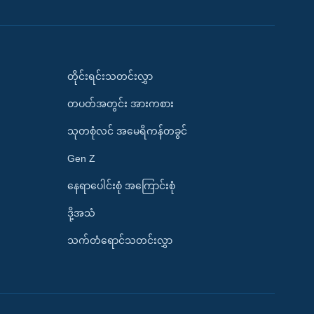
တိုင်းရင်းသတင်းလွှာ
တပတ်အတွင်း အားကစား
သုတစုံလင် အမေရိကန်တခွင်
Gen Z
နေရာပေါင်းစုံ အကြောင်းစုံ
ဒို့အသံ
သက်တံရောင်သတင်းလွှာ