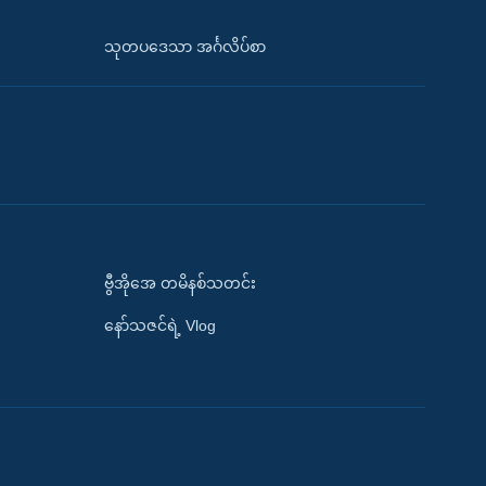
သုတပဒေသာ အင်္ဂလိပ်စာ
ဗွီအိုအေ တမိနစ်သတင်း
နော်သဇင်ရဲ့ Vlog