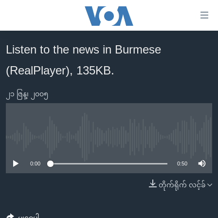
သုံး
ရ
လွယ်ကူ
Listen to the news in Burmese
မူလစာမျက်နှာ
စေ
(RealPlayer), 135KB.
မြန်မာ
သည့်
ကမ္ဘာ့သတင်းများ
Link
၂၁ ဇြန္၊ ၂၀၀၅
ဗွီဒီယို
နိုင်ငံတကာ
များ
သတင်းလွတ်လပ်ခွင့်
အမေရိကန်
ပင်မ
ရပ်ဝန်းတခု လမ်းတခု အလွန်
တရုတ်
အကြောင်းအရာ
No media source currently available
သို့
အင်္ဂလိပ်စာလေ့လာမယ်
အစ္စရေး-ပါလက်စတိုင်း
0:00
0:50
ကျော်
အပတ်စဉ်ကဏ္ဍများ
အမေရိကန်သုံးအီဒီယံ
ကြည့်
တိုက်ရိုက် လင့်ခ်
ရေဒီယိုနှင့်ရုပ်သံ အချက်အလက်များ
မကြေးမုံရဲ့ အင်္ဂလိပ်စာ
ရေဒီယို
ရန်
ပင်မ
ရေဒီယို/တီဗွီအစီအစဉ်
ရုပ်ရှင်ထဲက အင်္ဂလိပ်စာ
တီဗွီ