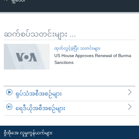
မျှဝေပါ
အ
သုတပဒေသာ အင်္ဂလိပ်စာ
ညွန်း
Learning English
စာမျက်နှာ
သို့
ဗွီအိုအေ လူမှုကွန်ယက်များ
ဆက်စပ်သတင်းများ ...
ကျော်
ကြည့်
ထုတ်လွှင့်ခဲ့ပြီး သတင်းများ
ရန်
US House Approves Renewal of Burma
ဘာသာစကားများ
ရှာဖွေ
Sanctions
ရန်
နေရာ
သို့
ရုပ်သံအစီအစဉ်များ
ကျော်
ရန်
ရေဒီယိုအစီအစဉ်များ
ဗွီအိုအေ လူမှုကွန်ယက်များ