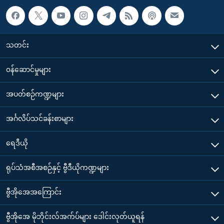
သတင်း
၀န်ဆောင်မှုများ
အပတ်စဉ်ကဏ္ဍများ
အင်္ဂလိပ်သင်ခန်းစာများ
ရေဒီယို
ရုပ်သံအစီအစဉ်နှင့် ဗွီဒီယိုကဏ္ဍများ
ဗွီအိုအေအကြောင်း
ဗွီအိုအေ မိုဘိုင်းလ်အက်ပ်များ ဒေါင်းလုတ်ယူရန်