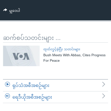
အ
သုတပဒေသာ အင်္ဂလိပ်စာ
ညွန်း
Learning English
မျှဝေပါ
စာမျက်နှာ
သို့
ဗွီအိုအေ လူမှုကွန်ယက်များ
ကျော်
ကြည့်
ဆက်စပ်သတင်းများ ...
ရန်
ဘာသာစကားများ
ရှာဖွေ
ထုတ်လွှင့်ခဲ့ပြီး သတင်းများ
ရန်
Bush Meets With Abbas, Cites Progress
For Peace
နေရာ
သို့
ကျော်
ရန်
ရုပ်သံအစီအစဉ်များ
ရေဒီယိုအစီအစဉ်များ