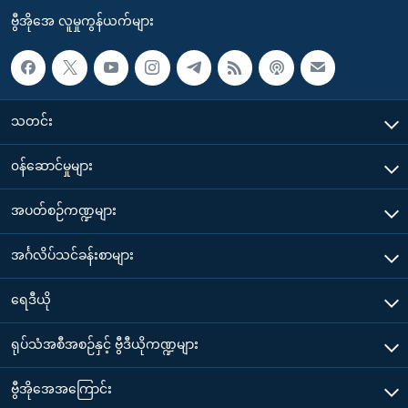
ဗွီအိုအေ လူမှုကွန်ယက်များ
သတင်း
၀န်ဆောင်မှုများ
အပတ်စဉ်ကဏ္ဍများ
အင်္ဂလိပ်သင်ခန်းစာများ
ရေဒီယို
ရုပ်သံအစီအစဉ်နှင့် ဗွီဒီယိုကဏ္ဍများ
ဗွီအိုအေအကြောင်း