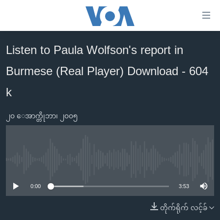
သုံး
ရ
လွယ်ကူ
Listen to Paula Wolfson's report in
မူလစာမျက်နှာ
စေ
Burmese (Real Player) Download - 604
မြန်မာ
သည့်
ကမ္ဘာ့သတင်းများ
k
Link
ဗွီဒီယို
နိုင်ငံတကာ
များ
၂၀ ေအာက္တိုဘာ၊ ၂၀၀၅
သတင်းလွတ်လပ်ခွင့်
အမေရိကန်
ပင်မ
ရပ်ဝန်းတခု လမ်းတခု အလွန်
တရုတ်
အကြောင်းအရာ
သို့
အင်္ဂလိပ်စာလေ့လာမယ်
အစ္စရေး-ပါလက်စတိုင်း
No media source currently available
ကျော်
အပတ်စဉ်ကဏ္ဍများ
အမေရိကန်သုံးအီဒီယံ
ကြည့်
0:00
3:53
ရေဒီယိုနှင့်ရုပ်သံ အချက်အလက်များ
မကြေးမုံရဲ့ အင်္ဂလိပ်စာ
ရေဒီယို
ရန်
တိုက်ရိုက် လင့်ခ်
ပင်မ
ရေဒီယို/တီဗွီအစီအစဉ်
ရုပ်ရှင်ထဲက အင်္ဂလိပ်စာ
တီဗွီ