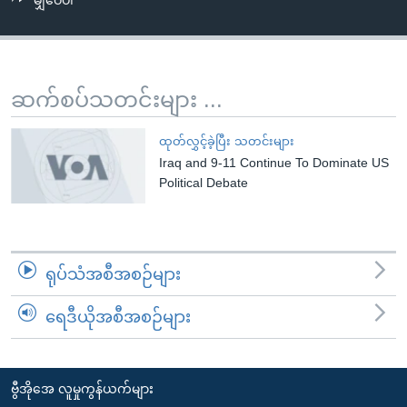
မျှဝေပါ
အ
သုတပဒေသာ အင်္ဂလိပ်စာ
ညွန်း
Learning English
စာမျက်နှာ
သို့
ဗွီအိုအေ လူမှုကွန်ယက်များ
ဆက်စပ်သတင်းများ ...
ကျော်
ကြည့်
ထုတ်လွှင့်ခဲ့ပြီး သတင်းများ
ရန်
Iraq and 9-11 Continue To Dominate US
ဘာသာစကားများ
ရှာဖွေ
Political Debate
ရန်
နေရာ
သို့
ရုပ်သံအစီအစဉ်များ
ကျော်
ရန်
ရေဒီယိုအစီအစဉ်များ
ဗွီအိုအေ လူမှုကွန်ယက်များ