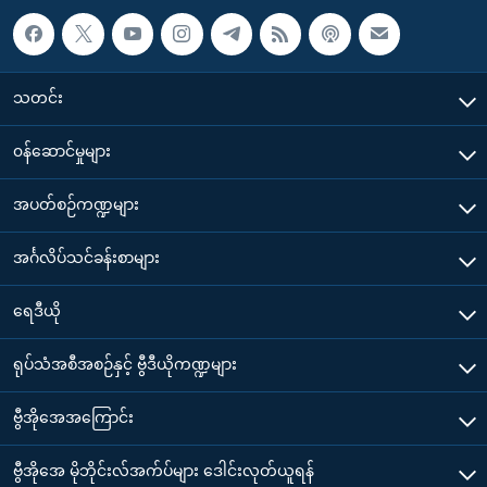
သတင်း
၀န်ဆောင်မှုများ
အပတ်စဉ်ကဏ္ဍများ
အင်္ဂလိပ်သင်ခန်းစာများ
ရေဒီယို
ရုပ်သံအစီအစဉ်နှင့် ဗွီဒီယိုကဏ္ဍများ
ဗွီအိုအေအကြောင်း
ဗွီအိုအေ မိုဘိုင်းလ်အက်ပ်များ ဒေါင်းလုတ်ယူရန်