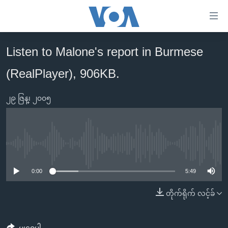
သုံး
ရ
လွယ်ကူ
Listen to Malone's report in Burmese
မူလစာမျက်နှာ
စေ
(RealPlayer), 906KB.
မြန်မာ
သည့်
ကမ္ဘာ့သတင်းများ
Link
၂၉ ဇြန္၊ ၂၀၀၅
ဗွီဒီယို
နိုင်ငံတကာ
များ
သတင်းလွတ်လပ်ခွင့်
အမေရိကန်
ပင်မ
ရပ်ဝန်းတခု လမ်းတခု အလွန်
တရုတ်
အကြောင်းအရာ
No media source currently available
သို့
အင်္ဂလိပ်စာလေ့လာမယ်
အစ္စရေး-ပါလက်စတိုင်း
0:00
5:49
ကျော်
အပတ်စဉ်ကဏ္ဍများ
အမေရိကန်သုံးအီဒီယံ
ကြည့်
တိုက်ရိုက် လင့်ခ်
ရေဒီယိုနှင့်ရုပ်သံ အချက်အလက်များ
မကြေးမုံရဲ့ အင်္ဂလိပ်စာ
ရေဒီယို
ရန်
ပင်မ
ရေဒီယို/တီဗွီအစီအစဉ်
ရုပ်ရှင်ထဲက အင်္ဂလိပ်စာ
တီဗွီ