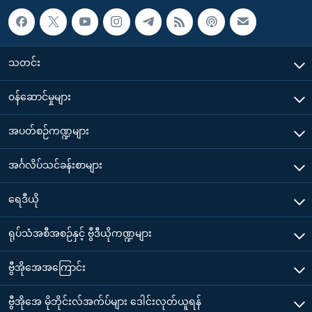
သတင်း
၀န်ဆောင်မှုများ
အပတ်စဉ်ကဏ္ဍများ
အင်္ဂလိပ်သင်ခန်းစာများ
ရေဒီယို
ရုပ်သံအစီအစဉ်နှင့် ဗွီဒီယိုကဏ္ဍများ
ဗွီအိုအေအကြောင်း
ဗွီအိုအေ မိုဘိုင်းလ်အက်ပ်များ ဒေါင်းလုတ်ယူရန်