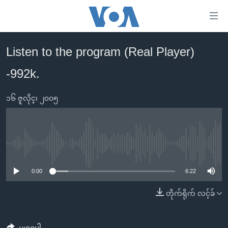
သုံး
ရ
လွယ်ကူ
Listen to the program (Real Player)
မူလစာမျက်နှာ
စေ
-992k.
မြန်မာ
သည့်
ကမ္ဘာ့သတင်းများ
Link
၁၆ ဇူလိုင္၊ ၂၀၀၅
ဗွီဒီယို
နိုင်ငံတကာ
များ
သတင်းလွတ်လပ်ခွင့်
အမေရိကန်
ပင်မ
ရပ်ဝန်းတခု လမ်းတခု အလွန်
တရုတ်
အကြောင်းအရာ
No media source currently available
သို့
အင်္ဂလိပ်စာလေ့လာမယ်
အစ္စရေး-ပါလက်စတိုင်း
0:00
6:22
ကျော်
အပတ်စဉ်ကဏ္ဍများ
အမေရိကန်သုံးအီဒီယံ
ကြည့်
တိုက်ရိုက် လင့်ခ်
ရေဒီယိုနှင့်ရုပ်သံ အချက်အလက်များ
မကြေးမုံရဲ့ အင်္ဂလိပ်စာ
ရေဒီယို
ရန်
ပင်မ
ရေဒီယို/တီဗွီအစီအစဉ်
ရုပ်ရှင်ထဲက အင်္ဂလိပ်စာ
တီဗွီ