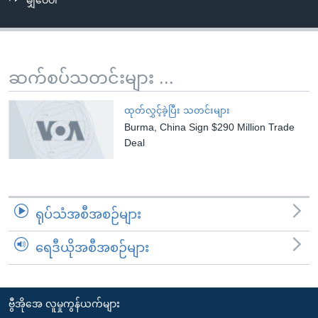
မျှဝေပါ
အ
သုတပဒေသာ အင်္ဂလိပ်စာ
ညွန်း
Learning English
စာမျက်နှာ
သို့
ဗွီအိုအေ လူမှုကွန်ယက်များ
ဆက်စပ်သတင်းများ ...
ကျော်
ကြည့်
ထုတ်လွှင့်ခဲ့ပြီး သတင်းများ
ရန်
Burma, China Sign $290 Million Trade
ဘာသာစကားများ
ရှာဖွေ
Deal
ရန်
နေရာ
သို့
ရုပ်သံအစီအစဉ်များ
ကျော်
ရန်
ရေဒီယိုအစီအစဉ်များ
ဗွီအိုအေ လူမှုကွန်ယက်များ