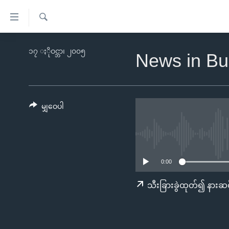
သုံး
ရ
ရှာဖွေ
လွယ်ကူ
မူလစာမျက်နှာ
၁၇ ႏိုဝင္ဘာ၊ ၂၀၀၅
ရ
News in Bu
စေ
မြန်မာ
လာ
သည့်
ဒ်
ကမ္ဘာ့သတင်းများ
Link
ဗွီဒီယို
နိုင်ငံတကာ
မျှဝေပါ
များ
သတင်းလွတ်လပ်ခွင့်
အမေရိကန်
ပင်မ
ရပ်ဝန်းတခု လမ်းတခု အလွန်
တရုတ်
အကြောင်းအရာ
အင်္ဂလိပ်စာလေ့လာမယ်
အစ္စရေး-ပါလက်စတိုင်း
သို့
0:00
အပတ်စဉ်ကဏ္ဍများ
အမေရိကန်သုံးအီဒီယံ
ကျော်
သီးခြားခွဲထုတ်၍ နားဆင
ကြည့်
ရေဒီယိုနှင့်ရုပ်သံ အချက်အလက်များ
မကြေးမုံရဲ့ အင်္ဂလိပ်စာ
ရေဒီယို
ရန်
ရေဒီယို/တီဗွီအစီအစဉ်
ရုပ်ရှင်ထဲက အင်္ဂလိပ်စာ
တီဗွီ
ပင်မ