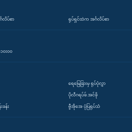
်္ဂလိပ်စာ
ရုပ်ရှင်ထဲက အင်္ဂလိပ်စာ
၀-၁၀း၀၀
ရေမြေခြားမှ ရုပ်ပုံလွှာ
ပိုလီဂရပ်ဖ်.အင်ဖို
်းခန်း
ဗွီအိုအေ ပုံပြရုပ်သံ