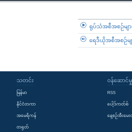
သုတပဒေသာ အင်္ဂလိပ်စာ
အ
ညွန်း
စာမျက်နှာ
သို့
ရုပ်သံအစီအစဉ်မျာ
ကျော်
ရေဒီယိုအစီအစဉ်မျ
ကြည့်
ရန်
ရှာဖွေ
ရန်
နေရာ
သတင်း
၀န်ဆောင်မှ
သို့
ကျော်
မြန်မာ
RSS
ရန်
နိုင်ငံတကာ
ပေါ့ဒ်ကတ်စ်
အမေရိကန်
နေ့စဉ်အီးမေ
တရုတ်