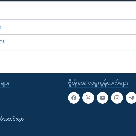
း
ား
ုများ
ဗွီအိုအေ လူမှုကွန်ယက်များ
းလ်သတင်းလွှာ