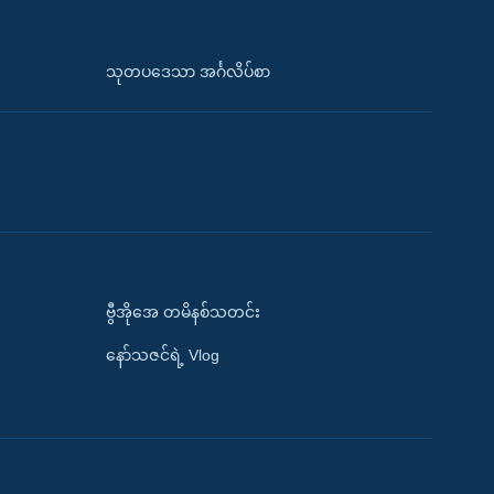
သုတပဒေသာ အင်္ဂလိပ်စာ
ဗွီအိုအေ တမိနစ်သတင်း
နော်သဇင်ရဲ့ Vlog