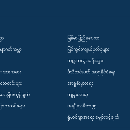
ပညာ
မြန်မာပြည်မှပေးစာ
အနာဂတ်ကမ္ဘာ
မြင်ကွင်းကျယ်မှတ်စုများ
ကမ္ဘာတလွှားခရီးသွား
း အားကစား
ဒီသီတင်းပတ် အာရှနိုင်ငံရေး
ားသတင်းများ
အာရှစီးပွားရေး
်မာ နှိုင်းယှဉ်ချက်
ကျန်းမာရေး
ပြားသတင်းများ
အမျိုးသမီးကဏ္ဍ
ရိုဟင်ဂျာအရေး မျှော်လင့်ချက်