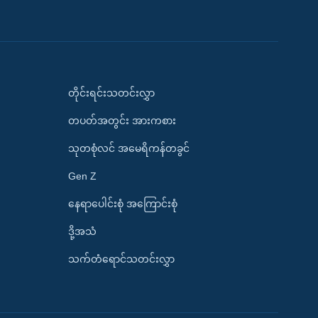
တိုင်းရင်းသတင်းလွှာ
တပတ်အတွင်း အားကစား
သုတစုံလင် အမေရိကန်တခွင်
Gen Z
နေရာပေါင်းစုံ အကြောင်းစုံ
ဒို့အသံ
သက်တံရောင်သတင်းလွှာ