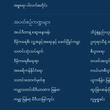
အစ္စရေး-ပါလက်စတိုင်း
အပတ်စဉ်ကဏ္ဍများ
အယ်ဒီတာနဲ့ ဆွေးနွေးခန်း
သိပ္ပံနဲ့နည်း
ဒီမိုကရေစီ၊ လူ့အခွင့်အရေးနှင့် ခေတ်ပြိုင်ကမ္ဘာ
ဥတုရာသီနဲ့ 
သတင်းသုံးသပ်ချက်
စီးပွားရေး
ဒီမိုကရေစီရေးရာ
တပတ်အတွင်
အမေရိကန်နိုင်ငံရေး
လယ်ယာစီးပွ
သတင်းထောက်မှတ်စု
ယူကရိန်း၊ မြန
ကမ္ဘာ့သတင်းမီဒီယာထဲက မြန်မာ
ထူးခြားဆန်း
ကမ္ဘာ့ မြန်မာ့ မီဒီယာမြင်ကွင်း
လူမှုရှုခင်း