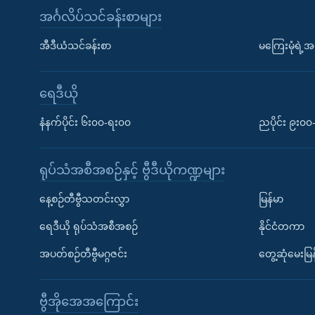
အင်္ဂလိပ်သင်ခန်းစာများ
အီဒီယံသင်ခန်းစာ
မကြေးမုံရဲ့အင
ရေဒီယို
နံနက်ပိုင်း ၆း၀၀-ရး၀၀
ညပိုင်း ၉း၀
ရုပ်သံအစီအစဉ်နှင့် ဗွီဒီယိုကဏ္ဍများ
နေ့စဉ်တီဗွီသတင်းလွှာ
မြန်မာ
ရေဒီယို ရုပ်သံအစီအစဉ်
နိုင်ငံတကာ
အပတ်စဉ်တီဗွီမဂ္ဂဇင်း
တွေ့ဆုံမေးမြန
ဗွီအိုအေအကြောင်း