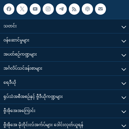
သတင်း
၀န်ဆောင်မှုများ
အပတ်စဉ်ကဏ္ဍများ
အင်္ဂလိပ်သင်ခန်းစာများ
ရေဒီယို
ရုပ်သံအစီအစဉ်နှင့် ဗွီဒီယိုကဏ္ဍများ
ဗွီအိုအေအကြောင်း
ဗွီအိုအေ မိုဘိုင်းလ်အက်ပ်များ ဒေါင်းလုတ်ယူရန်