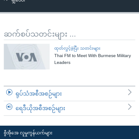
မျှဝေပါ
အ
သုတပဒေသာ အင်္ဂလိပ်စာ
ညွန်း
Learning English
စာမျက်နှာ
သို့
ဗွီအိုအေ လူမှုကွန်ယက်များ
ဆက်စပ်သတင်းများ ...
ကျော်
ကြည့်
ထုတ်လွှင့်ခဲ့ပြီး သတင်းများ
ရန်
Thai FM to Meet With Burmese Military
ဘာသာစကားများ
ရှာဖွေ
Leaders
ရန်
နေရာ
သို့
ရုပ်သံအစီအစဉ်များ
ကျော်
ရန်
ရေဒီယိုအစီအစဉ်များ
ဗွီအိုအေ လူမှုကွန်ယက်များ