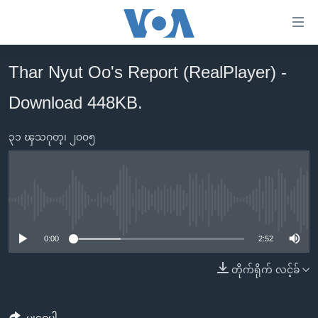
သုံး
ရ
လွယ်ကူ
Thar Nyut Oo's Report (RealPlayer) -
မူလစာမျက်နှာ
စေ
Download 448KB.
မြန်မာ
သည့်
ကမ္ဘာ့သတင်းများ
Link
၃၁ ၾသဂုတ္၊ ၂၀၀၅
ဗွီဒီယို
နိုင်ငံတကာ
များ
သတင်းလွတ်လပ်ခွင့်
အမေရိကန်
ပင်မ
ရပ်ဝန်းတခု လမ်းတခု အလွန်
တရုတ်
အကြောင်းအရာ
No media source currently available
သို့
အင်္ဂလိပ်စာလေ့လာမယ်
အစ္စရေး-ပါလက်စတိုင်း
0:00
2:52
ကျော်
အပတ်စဉ်ကဏ္ဍများ
အမေရိကန်သုံးအီဒီယံ
ကြည့်
တိုက်ရိုက် လင့်ခ်
ရေဒီယိုနှင့်ရုပ်သံ အချက်အလက်များ
မကြေးမုံရဲ့ အင်္ဂလိပ်စာ
ရေဒီယို
ရန်
ပင်မ
ရေဒီယို/တီဗွီအစီအစဉ်
ရုပ်ရှင်ထဲက အင်္ဂလိပ်စာ
တီဗွီ