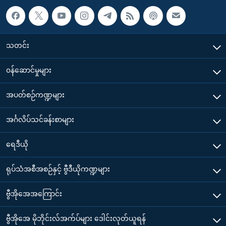
သတင်း
၀န်ဆောင်မှုများ
အပတ်စဉ်ကဏ္ဍများ
အင်္ဂလိပ်သင်ခန်းစာများ
ရေဒီယို
ရုပ်သံအစီအစဉ်နှင့် ဗွီဒီယိုကဏ္ဍများ
ဗွီအိုအေအကြောင်း
ဗွီအိုအေ မိုဘိုင်းလ်အက်ပ်များ ဒေါင်းလုတ်ယူရန်