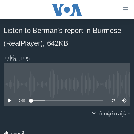
သုံး
ရ
လွယ်ကူ
Listen to Berman's report in Burmese
မူလစာမျက်နှာ
စေ
(RealPlayer), 642KB
မြန်မာ
သည့်
ကမ္ဘာ့သတင်းများ
Link
၀၄ ဇြန္၊ ၂၀၀၅
ဗွီဒီယို
နိုင်ငံတကာ
များ
သတင်းလွတ်လပ်ခွင့်
အမေရိကန်
ပင်မ
ရပ်ဝန်းတခု လမ်းတခု အလွန်
တရုတ်
အကြောင်းအရာ
No media source currently available
သို့
အင်္ဂလိပ်စာလေ့လာမယ်
အစ္စရေး-ပါလက်စတိုင်း
0:00
4:07
ကျော်
အပတ်စဉ်ကဏ္ဍများ
အမေရိကန်သုံးအီဒီယံ
ကြည့်
တိုက်ရိုက် လင့်ခ်
ရေဒီယိုနှင့်ရုပ်သံ အချက်အလက်များ
မကြေးမုံရဲ့ အင်္ဂလိပ်စာ
ရေဒီယို
ရန်
ပင်မ
ရေဒီယို/တီဗွီအစီအစဉ်
ရုပ်ရှင်ထဲက အင်္ဂလိပ်စာ
တီဗွီ