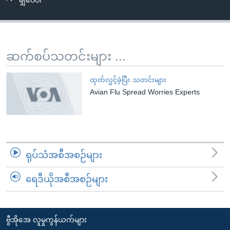
မျှဝေပါ
အ
သုတပဒေသာ အင်္ဂလိပ်စာ
ညွန်း
Learning English
စာမျက်နှာ
သို့
ဗွီအိုအေ လူမှုကွန်ယက်များ
ဆက်စပ်သတင်းများ ...
ကျော်
ကြည့်
ထုတ်လွှင့်ခဲ့ပြီး သတင်းများ
ရန်
Avian Flu Spread Worries Experts
ဘာသာစကားများ
ရှာဖွေ
ရန်
နေရာ
သို့
ရုပ်သံအစီအစဉ်များ
ကျော်
ရန်
ရေဒီယိုအစီအစဉ်များ
ဗွီအိုအေ လူမှုကွန်ယက်များ