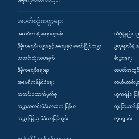
အစ္စရေး-ပါလက်စတိုင်း
အပတ်စဉ်ကဏ္ဍများ
အယ်ဒီတာနဲ့ ဆွေးနွေးခန်း
သိပ္ပံနဲ့နည်း
ဒီမိုကရေစီ၊ လူ့အခွင့်အရေးနှင့် ခေတ်ပြိုင်ကမ္ဘာ
ဥတုရာသီနဲ့ 
သတင်းသုံးသပ်ချက်
စီးပွားရေး
ဒီမိုကရေစီရေးရာ
တပတ်အတွင်
အမေရိကန်နိုင်ငံရေး
လယ်ယာစီးပွ
သတင်းထောက်မှတ်စု
ယူကရိန်း၊ မြန
ကမ္ဘာ့သတင်းမီဒီယာထဲက မြန်မာ
ထူးခြားဆန်း
ကမ္ဘာ့ မြန်မာ့ မီဒီယာမြင်ကွင်း
လူမှုရှုခင်း