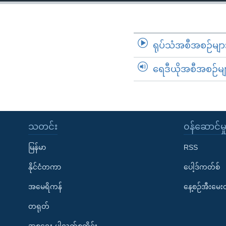
သုတပဒေသာ အင်္ဂလိပ်စာ
အ
ညွန်း
စာမျက်နှာ
သို့
ရုပ်သံအစီအစဉ်မျာ
ကျော်
ရေဒီယိုအစီအစဉ်မျ
ကြည့်
ရန်
ရှာဖွေ
ရန်
နေရာ
သတင်း
၀န်ဆောင်မှ
သို့
မြန်မာ
RSS
ကျော်
ရန်
နိုင်ငံတကာ
ပေါ့ဒ်ကတ်စ်
အမေရိကန်
နေ့စဉ်အီးမေ
တရုတ်