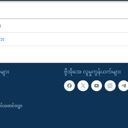
း
ား
ုများ
ဗွီအိုအေ လူမှုကွန်ယက်များ
းလ်သတင်းလွှာ