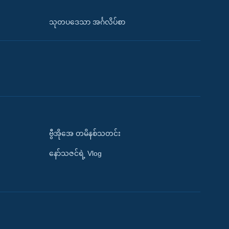
သုတပဒေသာ အင်္ဂလိပ်စာ
ဗွီအိုအေ တမိနစ်သတင်း
နော်သဇင်ရဲ့ Vlog