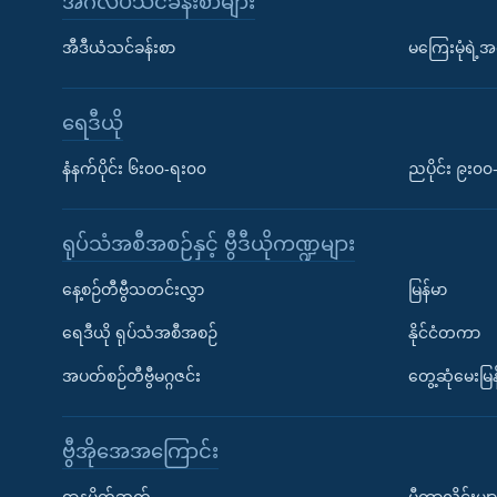
အင်္ဂလိပ်သင်ခန်းစာများ
အီဒီယံသင်ခန်းစာ
မကြေးမုံရဲ့အင
ရေဒီယို
နံနက်ပိုင်း ၆း၀၀-ရး၀၀
ညပိုင်း ၉း၀
ရုပ်သံအစီအစဉ်နှင့် ဗွီဒီယိုကဏ္ဍများ
နေ့စဉ်တီဗွီသတင်းလွှာ
မြန်မာ
ရေဒီယို ရုပ်သံအစီအစဉ်
နိုင်ငံတကာ
အပတ်စဉ်တီဗွီမဂ္ဂဇင်း
တွေ့ဆုံမေးမြန
ဗွီအိုအေအကြောင်း