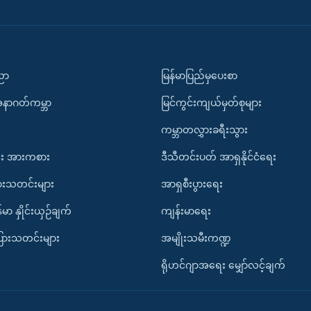
ပညာ
မြန်မာပြည်မှပေးစာ
အနာဂတ်ကမ္ဘာ
မြင်ကွင်းကျယ်မှတ်စုများ
ကမ္ဘာတလွှားခရီးသွား
း အားကစား
ဒီသီတင်းပတ် အာရှနိုင်ငံရေး
ားသတင်းများ
အာရှစီးပွားရေး
်မာ နှိုင်းယှဉ်ချက်
ကျန်းမာရေး
ပြားသတင်းများ
အမျိုးသမီးကဏ္ဍ
ရိုဟင်ဂျာအရေး မျှော်လင့်ချက်