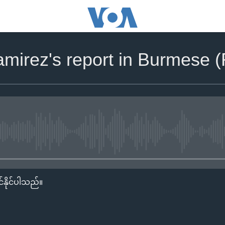
amirez's report in Burmese 
No media source currently availa
်နိုင်ပါသည်။