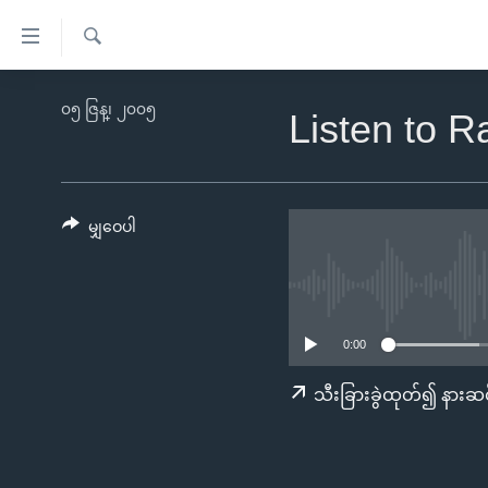
သုံး
ရ
ရှာဖွေ
လွယ်ကူ
မူလစာမျက်နှာ
၀၅ ဇြန္၊ ၂၀၀၅
ရ
Listen to R
စေ
မြန်မာ
လာ
သည့်
ဒ်
ကမ္ဘာ့သတင်းများ
Link
ဗွီဒီယို
နိုင်ငံတကာ
မျှဝေပါ
များ
သတင်းလွတ်လပ်ခွင့်
အမေရိကန်
ပင်မ
ရပ်ဝန်းတခု လမ်းတခု အလွန်
တရုတ်
အကြောင်းအရာ
အင်္ဂလိပ်စာလေ့လာမယ်
အစ္စရေး-ပါလက်စတိုင်း
သို့
0:00
အပတ်စဉ်ကဏ္ဍများ
အမေရိကန်သုံးအီဒီယံ
ကျော်
သီးခြားခွဲထုတ်၍ နားဆင
ကြည့်
ရေဒီယိုနှင့်ရုပ်သံ အချက်အလက်များ
မကြေးမုံရဲ့ အင်္ဂလိပ်စာ
ရေဒီယို
ရန်
ရေဒီယို/တီဗွီအစီအစဉ်
ရုပ်ရှင်ထဲက အင်္ဂလိပ်စာ
တီဗွီ
ပင်မ