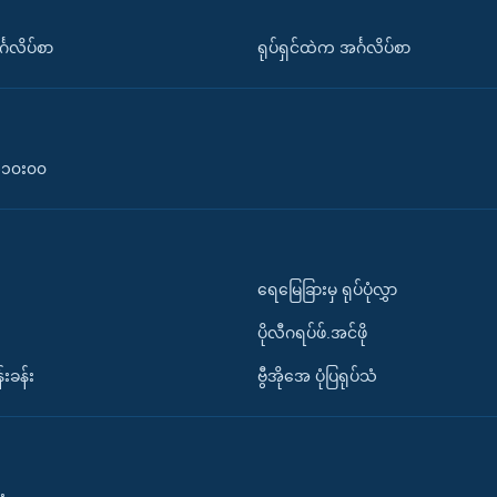
်္ဂလိပ်စာ
ရုပ်ရှင်ထဲက အင်္ဂလိပ်စာ
၀-၁၀း၀၀
ရေမြေခြားမှ ရုပ်ပုံလွှာ
ပိုလီဂရပ်ဖ်.အင်ဖို
်းခန်း
ဗွီအိုအေ ပုံပြရုပ်သံ