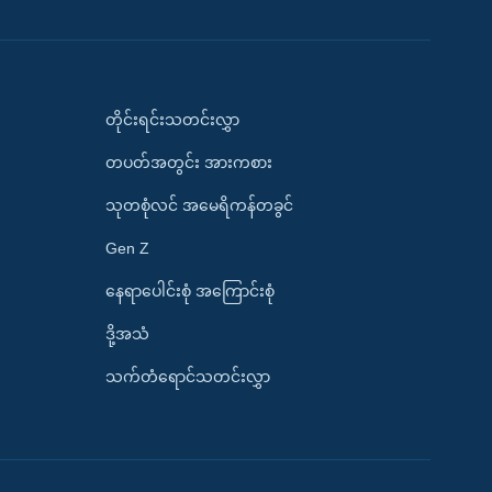
တိုင်းရင်းသတင်းလွှာ
တပတ်အတွင်း အားကစား
သုတစုံလင် အမေရိကန်တခွင်
Gen Z
နေရာပေါင်းစုံ အကြောင်းစုံ
ဒို့အသံ
သက်တံရောင်သတင်းလွှာ