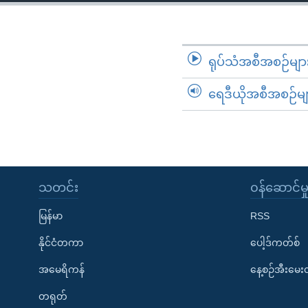
သုတပဒေသာ အင်္ဂလိပ်စာ
အ
ညွန်း
စာမျက်နှာ
သို့
ရုပ်သံအစီအစဉ်မျာ
ကျော်
ရေဒီယိုအစီအစဉ်မျ
ကြည့်
ရန်
ရှာဖွေ
ရန်
နေရာ
သတင်း
၀န်ဆောင်မှ
သို့
ကျော်
မြန်မာ
RSS
ရန်
နိုင်ငံတကာ
ပေါ့ဒ်ကတ်စ်
အမေရိကန်
နေ့စဉ်အီးမေ
တရုတ်