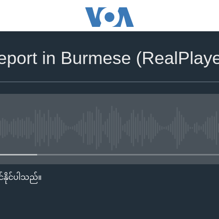
eport in Burmese (RealPlay
No media source currently availa
်နိုင်ပါသည်။