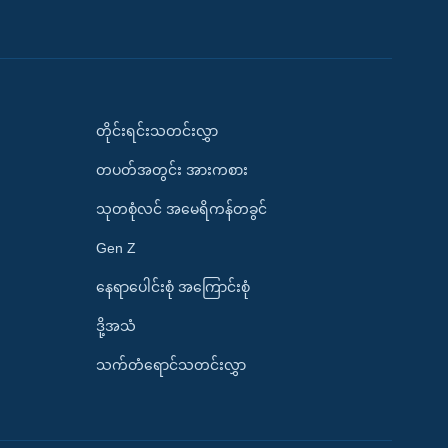
တိုင်းရင်းသတင်းလွှာ
တပတ်အတွင်း အားကစား
သုတစုံလင် အမေရိကန်တခွင်
Gen Z
နေရာပေါင်းစုံ အကြောင်းစုံ
ဒို့အသံ
သက်တံရောင်သတင်းလွှာ