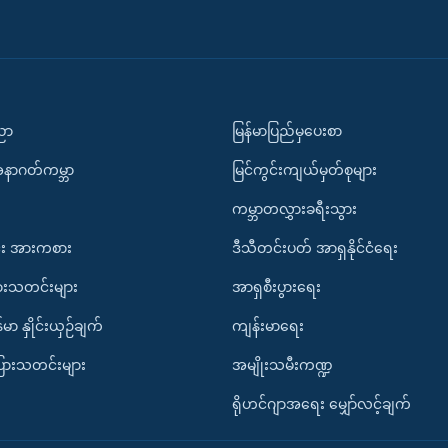
ပညာ
မြန်မာပြည်မှပေးစာ
အနာဂတ်ကမ္ဘာ
မြင်ကွင်းကျယ်မှတ်စုများ
ကမ္ဘာတလွှားခရီးသွား
း အားကစား
ဒီသီတင်းပတ် အာရှနိုင်ငံရေး
ားသတင်းများ
အာရှစီးပွားရေး
်မာ နှိုင်းယှဉ်ချက်
ကျန်းမာရေး
ပြားသတင်းများ
အမျိုးသမီးကဏ္ဍ
ရိုဟင်ဂျာအရေး မျှော်လင့်ချက်