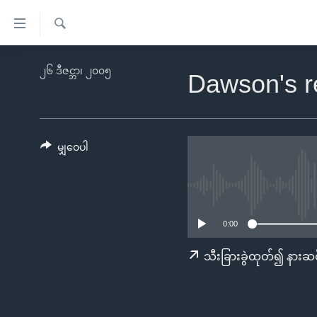
သုံး
ရ
ရှာဖွေ
လွယ်ကူ
မူလစာမျက်နှာ
၂၆ ဒီဇင္ဘာ၊ ၂၀၀၅
ရ
Dawson's r
စေ
မြန်မာ
လာ
သည့်
ဒ်
ကမ္ဘာ့သတင်းများ
Link
ဗွီဒီယို
နိုင်ငံတကာ
မျှဝေပါ
များ
သတင်းလွတ်လပ်ခွင့်
အမေရိကန်
ပင်မ
ရပ်ဝန်းတခု လမ်းတခု အလွန်
တရုတ်
အကြောင်းအရာ
အင်္ဂလိပ်စာလေ့လာမယ်
အစ္စရေး-ပါလက်စတိုင်း
သို့
0:00
အပတ်စဉ်ကဏ္ဍများ
အမေရိကန်သုံးအီဒီယံ
ကျော်
သီးခြားခွဲထုတ်၍ နားဆင
ကြည့်
ရေဒီယိုနှင့်ရုပ်သံ အချက်အလက်များ
မကြေးမုံရဲ့ အင်္ဂလိပ်စာ
ရေဒီယို
ရန်
ရေဒီယို/တီဗွီအစီအစဉ်
ရုပ်ရှင်ထဲက အင်္ဂလိပ်စာ
တီဗွီ
ပင်မ