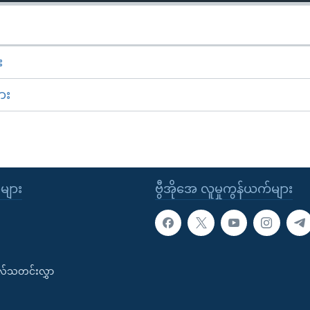
း
ား
ုများ
ဗွီအိုအေ လူမှုကွန်ယက်များ
းလ်သတင်းလွှာ