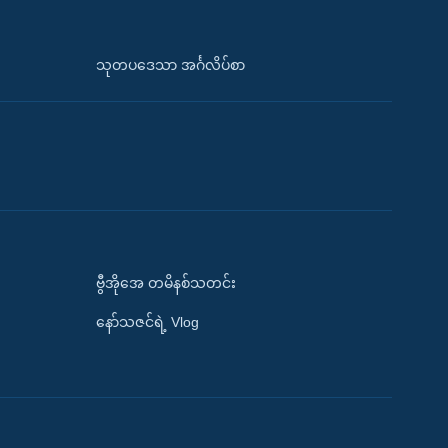
သုတပဒေသာ အင်္ဂလိပ်စာ
ဗွီအိုအေ တမိနစ်သတင်း
နော်သဇင်ရဲ့ Vlog