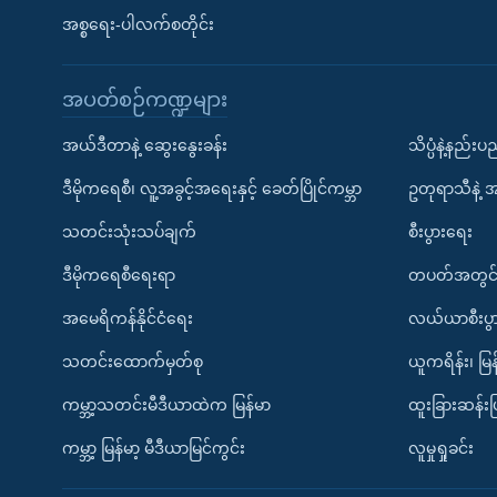
အစ္စရေး-ပါလက်စတိုင်း
အပတ်စဉ်ကဏ္ဍများ
အယ်ဒီတာနဲ့ ဆွေးနွေးခန်း
သိပ္ပံနဲ့နည်း
ဒီမိုကရေစီ၊ လူ့အခွင့်အရေးနှင့် ခေတ်ပြိုင်ကမ္ဘာ
ဥတုရာသီနဲ့ 
သတင်းသုံးသပ်ချက်
စီးပွားရေး
ဒီမိုကရေစီရေးရာ
တပတ်အတွင်
အမေရိကန်နိုင်ငံရေး
လယ်ယာစီးပွ
သတင်းထောက်မှတ်စု
ယူကရိန်း၊ မြန
ကမ္ဘာ့သတင်းမီဒီယာထဲက မြန်မာ
ထူးခြားဆန်း
ကမ္ဘာ့ မြန်မာ့ မီဒီယာမြင်ကွင်း
လူမှုရှုခင်း