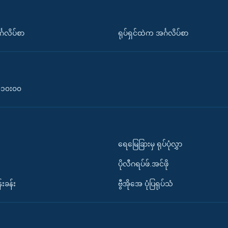
်္ဂလိပ်စာ
ရုပ်ရှင်ထဲက အင်္ဂလိပ်စာ
၀-၁၀း၀၀
ရေမြေခြားမှ ရုပ်ပုံလွှာ
ပိုလီဂရပ်ဖ်.အင်ဖို
်းခန်း
ဗွီအိုအေ ပုံပြရုပ်သံ