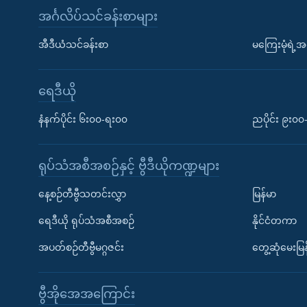
အင်္ဂလိပ်သင်ခန်းစာများ
အီဒီယံသင်ခန်းစာ
မကြေးမုံရဲ့အင
ရေဒီယို
နံနက်ပိုင်း ၆း၀၀-ရး၀၀
ညပိုင်း ၉း၀
ရုပ်သံအစီအစဉ်နှင့် ဗွီဒီယိုကဏ္ဍများ
နေ့စဉ်တီဗွီသတင်းလွှာ
မြန်မာ
ရေဒီယို ရုပ်သံအစီအစဉ်
နိုင်ငံတကာ
အပတ်စဉ်တီဗွီမဂ္ဂဇင်း
တွေ့ဆုံမေးမြန
ဗွီအိုအေအကြောင်း