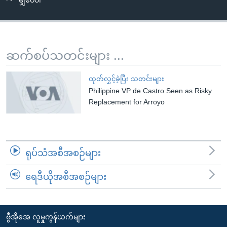
မျှဝေပါ
အ
သုတပဒေသာ အင်္ဂလိပ်စာ
ညွန်း
Learning English
စာမျက်နှာ
သို့
ဗွီအိုအေ လူမှုကွန်ယက်များ
ဆက်စပ်သတင်းများ ...
ကျော်
ကြည့်
ထုတ်လွှင့်ခဲ့ပြီး သတင်းများ
ရန်
Philippine VP de Castro Seen as Risky
ဘာသာစကားများ
ရှာဖွေ
Replacement for Arroyo
ရန်
နေရာ
သို့
ရုပ်သံအစီအစဉ်များ
ကျော်
ရန်
ရေဒီယိုအစီအစဉ်များ
ဗွီအိုအေ လူမှုကွန်ယက်များ