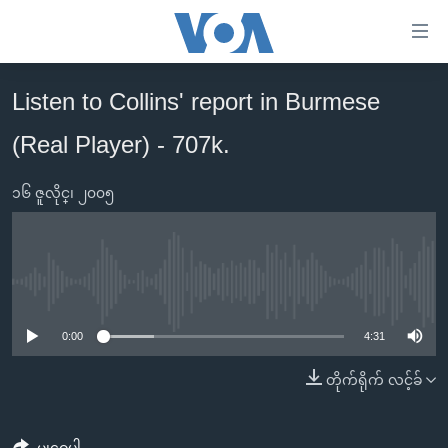
သုံး
ရ
လွယ်ကူ
Listen to Collins' report in Burmese
မူလစာမျက်နှာ
စေ
(Real Player) - 707k.
မြန်မာ
သည့်
ကမ္ဘာ့သတင်းများ
Link
၁၆ ဇူလိုင္၊ ၂၀၀၅
ဗွီဒီယို
နိုင်ငံတကာ
များ
သတင်းလွတ်လပ်ခွင့်
အမေရိကန်
ပင်မ
ရပ်ဝန်းတခု လမ်းတခု အလွန်
တရုတ်
အကြောင်းအရာ
No media source currently available
သို့
အင်္ဂလိပ်စာလေ့လာမယ်
အစ္စရေး-ပါလက်စတိုင်း
0:00
4:31
ကျော်
အပတ်စဉ်ကဏ္ဍများ
အမေရိကန်သုံးအီဒီယံ
ကြည့်
တိုက်ရိုက် လင့်ခ်
ရေဒီယိုနှင့်ရုပ်သံ အချက်အလက်များ
မကြေးမုံရဲ့ အင်္ဂလိပ်စာ
ရေဒီယို
ရန်
ပင်မ
ရေဒီယို/တီဗွီအစီအစဉ်
ရုပ်ရှင်ထဲက အင်္ဂလိပ်စာ
တီဗွီ