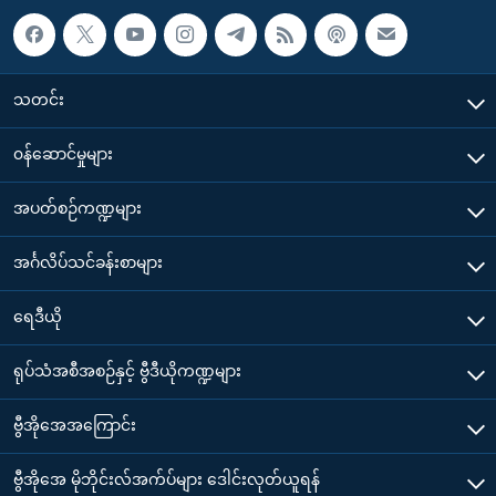
သတင်း
၀န်ဆောင်မှုများ
အပတ်စဉ်ကဏ္ဍများ
အင်္ဂလိပ်သင်ခန်းစာများ
ရေဒီယို
ရုပ်သံအစီအစဉ်နှင့် ဗွီဒီယိုကဏ္ဍများ
ဗွီအိုအေအကြောင်း
ဗွီအိုအေ မိုဘိုင်းလ်အက်ပ်များ ဒေါင်းလုတ်ယူရန်