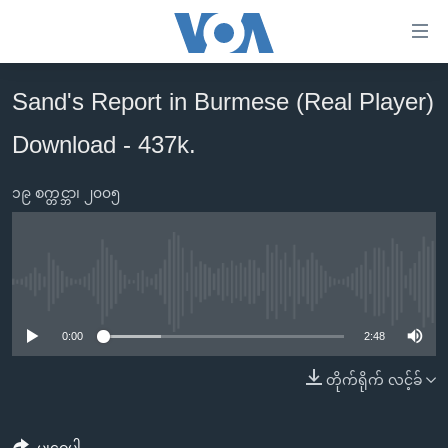
သုံး
ရ
လွယ်ကူ
Sand's Report in Burmese (Real Player)
မူလစာမျက်နှာ
စေ
Download - 437k.
မြန်မာ
သည့်
ကမ္ဘာ့သတင်းများ
Link
၁၉ စက္တင္ဘာ၊ ၂၀၀၅
ဗွီဒီယို
နိုင်ငံတကာ
များ
သတင်းလွတ်လပ်ခွင့်
အမေရိကန်
ပင်မ
ရပ်ဝန်းတခု လမ်းတခု အလွန်
တရုတ်
အကြောင်းအရာ
No media source currently available
သို့
အင်္ဂလိပ်စာလေ့လာမယ်
အစ္စရေး-ပါလက်စတိုင်း
0:00
2:48
ကျော်
အပတ်စဉ်ကဏ္ဍများ
အမေရိကန်သုံးအီဒီယံ
ကြည့်
တိုက်ရိုက် လင့်ခ်
ရေဒီယိုနှင့်ရုပ်သံ အချက်အလက်များ
မကြေးမုံရဲ့ အင်္ဂလိပ်စာ
ရေဒီယို
ရန်
ပင်မ
ရေဒီယို/တီဗွီအစီအစဉ်
ရုပ်ရှင်ထဲက အင်္ဂလိပ်စာ
တီဗွီ