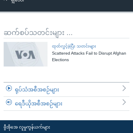
မျှဝေပါ
အ
သုတပဒေသာ အင်္ဂလိပ်စာ
ညွန်း
Learning English
စာမျက်နှာ
သို့
ဗွီအိုအေ လူမှုကွန်ယက်များ
ဆက်စပ်သတင်းများ ...
ကျော်
ကြည့်
ထုတ်လွှင့်ခဲ့ပြီး သတင်းများ
ရန်
Scattered Attacks Fail to Disrupt Afghan
ဘာသာစကားများ
ရှာဖွေ
Elections
ရန်
နေရာ
သို့
ရုပ်သံအစီအစဉ်များ
ကျော်
ရန်
ရေဒီယိုအစီအစဉ်များ
ဗွီအိုအေ လူမှုကွန်ယက်များ