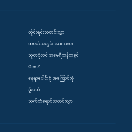
တိုင်းရင်းသတင်းလွှာ
တပတ်အတွင်း အားကစား
သုတစုံလင် အမေရိကန်တခွင်
Gen Z
နေရာပေါင်းစုံ အကြောင်းစုံ
ဒို့အသံ
သက်တံရောင်သတင်းလွှာ