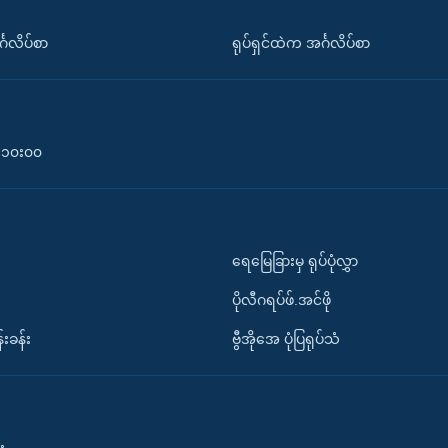
်္ဂလိပ်စာ
ရုပ်ရှင်ထဲက အင်္ဂလိပ်စာ
၀-၁၀း၀၀
ရေမြေခြားမှ ရုပ်ပုံလွှာ
ပိုလီဂရပ်ဖ်.အင်ဖို
်းခန်း
ဗွီအိုအေ ပုံပြရုပ်သံ