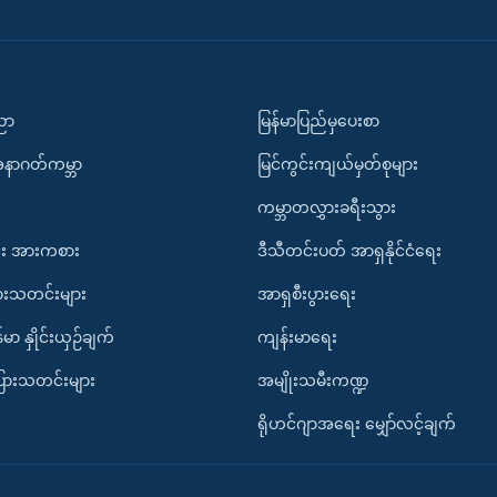
ပညာ
မြန်မာပြည်မှပေးစာ
အနာဂတ်ကမ္ဘာ
မြင်ကွင်းကျယ်မှတ်စုများ
ကမ္ဘာတလွှားခရီးသွား
း အားကစား
ဒီသီတင်းပတ် အာရှနိုင်ငံရေး
ားသတင်းများ
အာရှစီးပွားရေး
်မာ နှိုင်းယှဉ်ချက်
ကျန်းမာရေး
ပြားသတင်းများ
အမျိုးသမီးကဏ္ဍ
ရိုဟင်ဂျာအရေး မျှော်လင့်ချက်