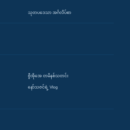
သုတပဒေသာ အင်္ဂလိပ်စာ
ဗွီအိုအေ တမိနစ်သတင်း
နော်သဇင်ရဲ့ Vlog