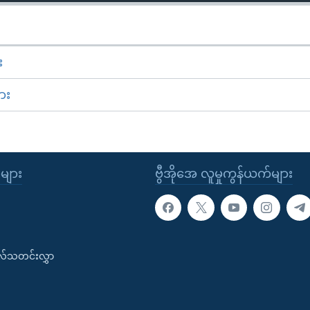
း
ား
ုများ
ဗွီအိုအေ လူမှုကွန်ယက်များ
းလ်သတင်းလွှာ