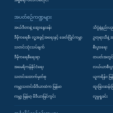
အစ္စရေး-ပါလက်စတိုင်း
အပတ်စဉ်ကဏ္ဍများ
အယ်ဒီတာနဲ့ ဆွေးနွေးခန်း
သိပ္ပံနဲ့နည်း
ဒီမိုကရေစီ၊ လူ့အခွင့်အရေးနှင့် ခေတ်ပြိုင်ကမ္ဘာ
ဥတုရာသီနဲ့ 
သတင်းသုံးသပ်ချက်
စီးပွားရေး
ဒီမိုကရေစီရေးရာ
တပတ်အတွင်
အမေရိကန်နိုင်ငံရေး
လယ်ယာစီးပွ
သတင်းထောက်မှတ်စု
ယူကရိန်း၊ မြန
ကမ္ဘာ့သတင်းမီဒီယာထဲက မြန်မာ
ထူးခြားဆန်း
ကမ္ဘာ့ မြန်မာ့ မီဒီယာမြင်ကွင်း
လူမှုရှုခင်း