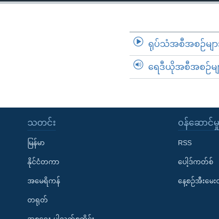
သုတပဒေသာ အင်္ဂလိပ်စာ
အ
ညွန်း
စာမျက်နှာ
သို့
ရုပ်သံအစီအစဉ်မျာ
ကျော်
ရေဒီယိုအစီအစဉ်မျ
ကြည့်
ရန်
ရှာဖွေ
ရန်
နေရာ
သတင်း
၀န်ဆောင်မှ
သို့
မြန်မာ
RSS
ကျော်
ရန်
နိုင်ငံတကာ
ပေါ့ဒ်ကတ်စ်
အမေရိကန်
နေ့စဉ်အီးမေ
တရုတ်