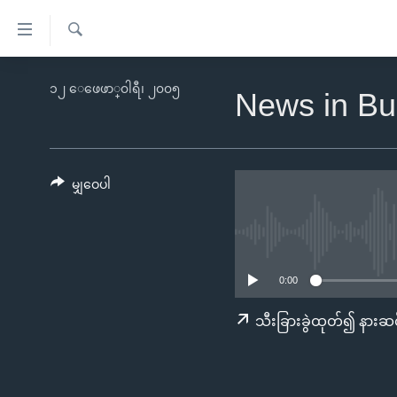
သုံး
ရ
ရှာဖွေ
လွယ်ကူ
မူလစာမျက်နှာ
၁၂ ေဖေဖာ္၀ါရီ၊ ၂၀၀၅
ရ
News in Bu
စေ
မြန်မာ
လာ
သည့်
ဒ်
ကမ္ဘာ့သတင်းများ
Link
ဗွီဒီယို
နိုင်ငံတကာ
မျှဝေပါ
များ
သတင်းလွတ်လပ်ခွင့်
အမေရိကန်
ပင်မ
ရပ်ဝန်းတခု လမ်းတခု အလွန်
တရုတ်
အကြောင်းအရာ
အင်္ဂလိပ်စာလေ့လာမယ်
အစ္စရေး-ပါလက်စတိုင်း
သို့
0:00
အပတ်စဉ်ကဏ္ဍများ
အမေရိကန်သုံးအီဒီယံ
ကျော်
သီးခြားခွဲထုတ်၍ နားဆင
ကြည့်
ရေဒီယိုနှင့်ရုပ်သံ အချက်အလက်များ
မကြေးမုံရဲ့ အင်္ဂလိပ်စာ
ရေဒီယို
ရန်
ရေဒီယို/တီဗွီအစီအစဉ်
ရုပ်ရှင်ထဲက အင်္ဂလိပ်စာ
တီဗွီ
ပင်မ