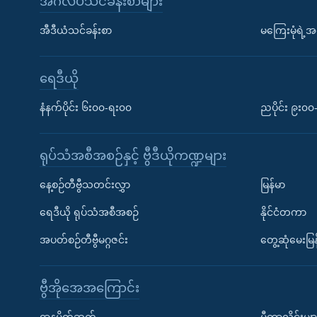
အင်္ဂလိပ်သင်ခန်းစာများ
အီဒီယံသင်ခန်းစာ
မကြေးမုံရဲ့အင
ရေဒီယို
နံနက်ပိုင်း ၆း၀၀-ရး၀၀
ညပိုင်း ၉း၀
ရုပ်သံအစီအစဉ်နှင့် ဗွီဒီယိုကဏ္ဍများ
နေ့စဉ်တီဗွီသတင်းလွှာ
မြန်မာ
ရေဒီယို ရုပ်သံအစီအစဉ်
နိုင်ငံတကာ
အပတ်စဉ်တီဗွီမဂ္ဂဇင်း
တွေ့ဆုံမေးမြန
ဗွီအိုအေအကြောင်း