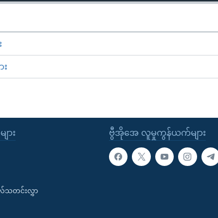
း
ား
ုများ
ဗွီအိုအေ လူမှုကွန်ယက်များ
းလ်သတင်းလွှာ