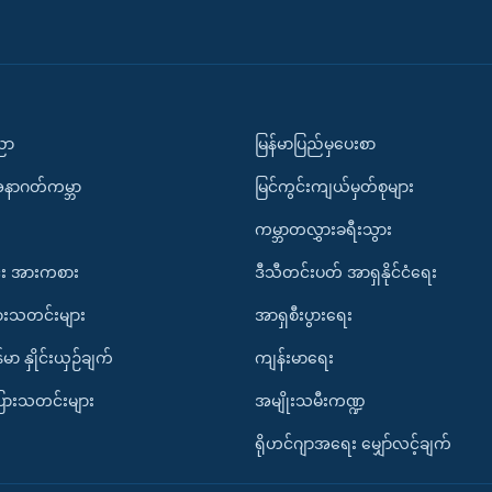
ပညာ
မြန်မာပြည်မှပေးစာ
အနာဂတ်ကမ္ဘာ
မြင်ကွင်းကျယ်မှတ်စုများ
ကမ္ဘာတလွှားခရီးသွား
း အားကစား
ဒီသီတင်းပတ် အာရှနိုင်ငံရေး
ားသတင်းများ
အာရှစီးပွားရေး
်မာ နှိုင်းယှဉ်ချက်
ကျန်းမာရေး
ပြားသတင်းများ
အမျိုးသမီးကဏ္ဍ
ရိုဟင်ဂျာအရေး မျှော်လင့်ချက်