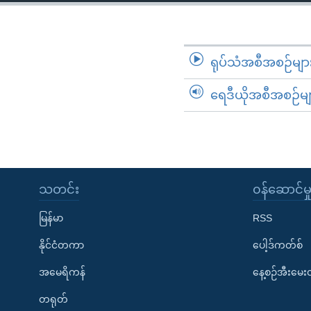
သုတပဒေသာ အင်္ဂလိပ်စာ
အ
ညွန်း
စာမျက်နှာ
သို့
ရုပ်သံအစီအစဉ်မျာ
ကျော်
ရေဒီယိုအစီအစဉ်မျ
ကြည့်
ရန်
ရှာဖွေ
ရန်
နေရာ
သတင်း
၀န်ဆောင်မှ
သို့
ကျော်
မြန်မာ
RSS
ရန်
နိုင်ငံတကာ
ပေါ့ဒ်ကတ်စ်
အမေရိကန်
နေ့စဉ်အီးမေ
တရုတ်