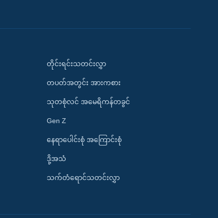
တိုင်းရင်းသတင်းလွှာ
တပတ်အတွင်း အားကစား
သုတစုံလင် အမေရိကန်တခွင်
Gen Z
နေရာပေါင်းစုံ အကြောင်းစုံ
ဒို့အသံ
သက်တံရောင်သတင်းလွှာ