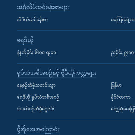
အင်္ဂလိပ်သင်ခန်းစာများ
အီဒီယံသင်ခန်းစာ
မကြေးမုံရဲ့အင
ရေဒီယို
နံနက်ပိုင်း ၆း၀၀-ရး၀၀
ညပိုင်း ၉း၀
ရုပ်သံအစီအစဉ်နှင့် ဗွီဒီယိုကဏ္ဍများ
နေ့စဉ်တီဗွီသတင်းလွှာ
မြန်မာ
ရေဒီယို ရုပ်သံအစီအစဉ်
နိုင်ငံတကာ
အပတ်စဉ်တီဗွီမဂ္ဂဇင်း
တွေ့ဆုံမေးမြန
ဗွီအိုအေအကြောင်း