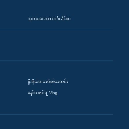
သုတပဒေသာ အင်္ဂလိပ်စာ
ဗွီအိုအေ တမိနစ်သတင်း
နော်သဇင်ရဲ့ Vlog