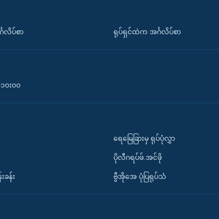
်္ဂလိပ်စာ
ရုပ်ရှင်ထဲက အင်္ဂလိပ်စာ
၀-၁၀း၀၀
ရေမြေခြားမှ ရုပ်ပုံလွှာ
ပိုလီဂရပ်ဖ်.အင်ဖို
်းခန်း
ဗွီအိုအေ ပုံပြရုပ်သံ