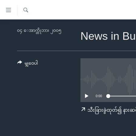
သုံး
ရ
ရှာဖွေ
လွယ်ကူ
မူလစာမျက်နှာ
၀၄ ေအာက္တိုဘာ၊ ၂၀၀၅
ရ
News in Bu
စေ
မြန်မာ
လာ
သည့်
ဒ်
ကမ္ဘာ့သတင်းများ
Link
ဗွီဒီယို
နိုင်ငံတကာ
မျှဝေပါ
များ
သတင်းလွတ်လပ်ခွင့်
အမေရိကန်
ပင်မ
ရပ်ဝန်းတခု လမ်းတခု အလွန်
တရုတ်
အကြောင်းအရာ
အင်္ဂလိပ်စာလေ့လာမယ်
အစ္စရေး-ပါလက်စတိုင်း
သို့
0:00
အပတ်စဉ်ကဏ္ဍများ
အမေရိကန်သုံးအီဒီယံ
ကျော်
သီးခြားခွဲထုတ်၍ နားဆင
ကြည့်
ရေဒီယိုနှင့်ရုပ်သံ အချက်အလက်များ
မကြေးမုံရဲ့ အင်္ဂလိပ်စာ
ရေဒီယို
ရန်
ရေဒီယို/တီဗွီအစီအစဉ်
ရုပ်ရှင်ထဲက အင်္ဂလိပ်စာ
တီဗွီ
ပင်မ