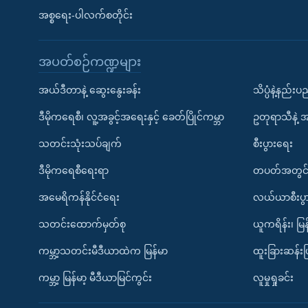
အစ္စရေး-ပါလက်စတိုင်း
အပတ်စဉ်ကဏ္ဍများ
အယ်ဒီတာနဲ့ ဆွေးနွေးခန်း
သိပ္ပံနဲ့နည်း
ဒီမိုကရေစီ၊ လူ့အခွင့်အရေးနှင့် ခေတ်ပြိုင်ကမ္ဘာ
ဥတုရာသီနဲ့ 
သတင်းသုံးသပ်ချက်
စီးပွားရေး
ဒီမိုကရေစီရေးရာ
တပတ်အတွင်
အမေရိကန်နိုင်ငံရေး
လယ်ယာစီးပွ
သတင်းထောက်မှတ်စု
ယူကရိန်း၊ မြန
ကမ္ဘာ့သတင်းမီဒီယာထဲက မြန်မာ
ထူးခြားဆန်း
ကမ္ဘာ့ မြန်မာ့ မီဒီယာမြင်ကွင်း
လူမှုရှုခင်း