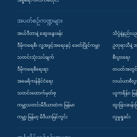
အစ္စရေး-ပါလက်စတိုင်း
အပတ်စဉ်ကဏ္ဍများ
အယ်ဒီတာနဲ့ ဆွေးနွေးခန်း
သိပ္ပံနဲ့နည်း
ဒီမိုကရေစီ၊ လူ့အခွင့်အရေးနှင့် ခေတ်ပြိုင်ကမ္ဘာ
ဥတုရာသီနဲ့ 
သတင်းသုံးသပ်ချက်
စီးပွားရေး
ဒီမိုကရေစီရေးရာ
တပတ်အတွင်
အမေရိကန်နိုင်ငံရေး
လယ်ယာစီးပွ
သတင်းထောက်မှတ်စု
ယူကရိန်း၊ မြန
ကမ္ဘာ့သတင်းမီဒီယာထဲက မြန်မာ
ထူးခြားဆန်း
ကမ္ဘာ့ မြန်မာ့ မီဒီယာမြင်ကွင်း
လူမှုရှုခင်း