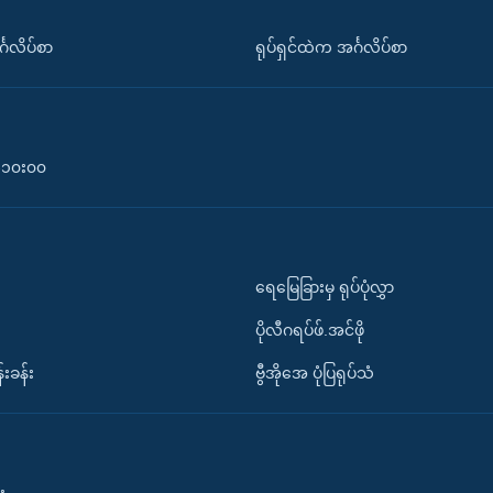
်္ဂလိပ်စာ
ရုပ်ရှင်ထဲက အင်္ဂလိပ်စာ
၀-၁၀း၀၀
ရေမြေခြားမှ ရုပ်ပုံလွှာ
ပိုလီဂရပ်ဖ်.အင်ဖို
်းခန်း
ဗွီအိုအေ ပုံပြရုပ်သံ