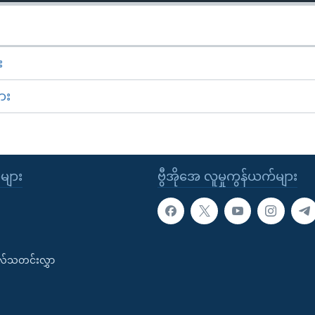
း
ား
ုများ
ဗွီအိုအေ လူမှုကွန်ယက်များ
းလ်သတင်းလွှာ