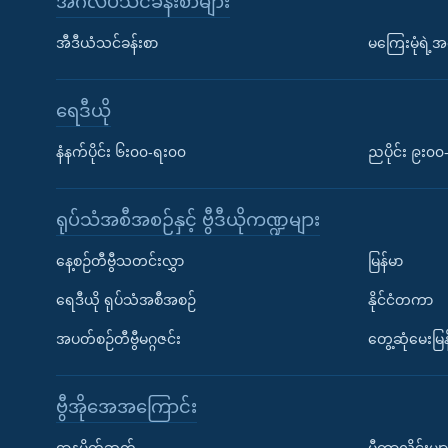
အင်္ဂလိပ်သင်ခန်းစာများ
အီဒီယံသင်ခန်းစာ
မကြေးမုံရဲ့အင
ရေဒီယို
နံနက်ပိုင်း ၆း၀၀-ရး၀၀
ညပိုင်း ၉း၀
ရုပ်သံအစီအစဉ်နှင့် ဗွီဒီယိုကဏ္ဍများ
နေ့စဉ်တီဗွီသတင်းလွှာ
မြန်မာ
ရေဒီယို ရုပ်သံအစီအစဉ်
နိုင်ငံတကာ
အပတ်စဉ်တီဗွီမဂ္ဂဇင်း
တွေ့ဆုံမေးမြန
ဗွီအိုအေအကြောင်း