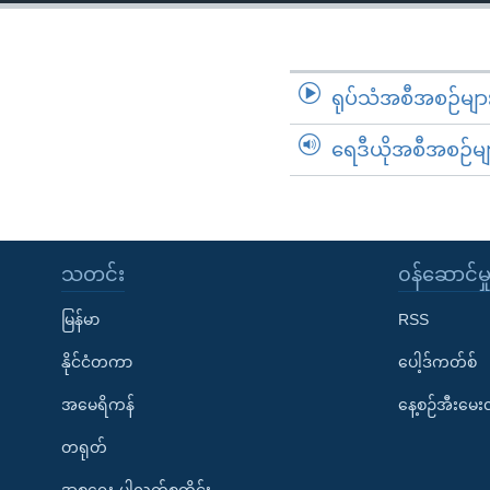
သုတပဒေသာ အင်္ဂလိပ်စာ
အ
ညွန်း
စာမျက်နှာ
သို့
ရုပ်သံအစီအစဉ်မျာ
ကျော်
ရေဒီယိုအစီအစဉ်မျ
ကြည့်
ရန်
ရှာဖွေ
ရန်
နေရာ
သတင်း
၀န်ဆောင်မှ
သို့
မြန်မာ
RSS
ကျော်
ရန်
နိုင်ငံတကာ
ပေါ့ဒ်ကတ်စ်
အမေရိကန်
နေ့စဉ်အီးမေ
တရုတ်