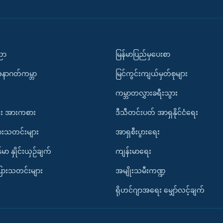
ပညာ
မြန်မာပြည်မှပေးစာ
အနာဂတ်ကမ္ဘာ
မြင်ကွင်းကျယ်မှတ်စုများ
ကမ္ဘာတလွှားခရီးသွား
း အားကစား
ဒီသီတင်းပတ် အာရှနိုင်ငံရေး
ားသတင်းများ
အာရှစီးပွားရေး
်မာ နှိုင်းယှဉ်ချက်
ကျန်းမာရေး
ပြားသတင်းများ
အမျိုးသမီးကဏ္ဍ
ရိုဟင်ဂျာအရေး မျှော်လင့်ချက်