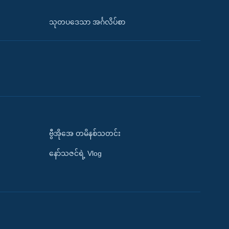
သုတပဒေသာ အင်္ဂလိပ်စာ
ဗွီအိုအေ တမိနစ်သတင်း
နော်သဇင်ရဲ့ Vlog