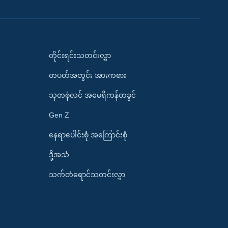
တိုင်းရင်းသတင်းလွှာ
တပတ်အတွင်း အားကစား
သုတစုံလင် အမေရိကန်တခွင်
Gen Z
နေရာပေါင်းစုံ အကြောင်းစုံ
ဒို့အသံ
သက်တံရောင်သတင်းလွှာ