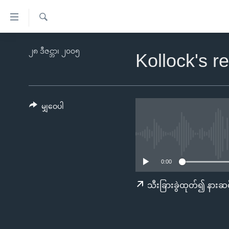
သုံး
ရ
ရှာဖွေ
လွယ်ကူ
မူလစာမျက်နှာ
၂၈ ဒီဇင္ဘာ၊ ၂၀၀၅
ရ
Kollock's 
စေ
မြန်မာ
လာ
သည့်
ဒ်
ကမ္ဘာ့သတင်းများ
Link
ဗွီဒီယို
နိုင်ငံတကာ
မျှဝေပါ
များ
သတင်းလွတ်လပ်ခွင့်
အမေရိကန်
ပင်မ
ရပ်ဝန်းတခု လမ်းတခု အလွန်
တရုတ်
အကြောင်းအရာ
အင်္ဂလိပ်စာလေ့လာမယ်
အစ္စရေး-ပါလက်စတိုင်း
သို့
0:00
အပတ်စဉ်ကဏ္ဍများ
အမေရိကန်သုံးအီဒီယံ
ကျော်
သီးခြားခွဲထုတ်၍ နားဆင
ကြည့်
ရေဒီယိုနှင့်ရုပ်သံ အချက်အလက်များ
မကြေးမုံရဲ့ အင်္ဂလိပ်စာ
ရေဒီယို
ရန်
ရေဒီယို/တီဗွီအစီအစဉ်
ရုပ်ရှင်ထဲက အင်္ဂလိပ်စာ
တီဗွီ
ပင်မ