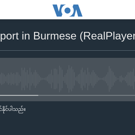
report in Burmese (RealPlay
No media source currently availa
်နိုင်ပါသည်။