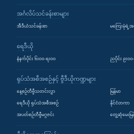
အင်္ဂလိပ်သင်ခန်းစာများ
အီဒီယံသင်ခန်းစာ
မကြေးမုံရဲ့အင
ရေဒီယို
နံနက်ပိုင်း ၆း၀၀-ရး၀၀
ညပိုင်း ၉း၀
ရုပ်သံအစီအစဉ်နှင့် ဗွီဒီယိုကဏ္ဍများ
နေ့စဉ်တီဗွီသတင်းလွှာ
မြန်မာ
ရေဒီယို ရုပ်သံအစီအစဉ်
နိုင်ငံတကာ
အပတ်စဉ်တီဗွီမဂ္ဂဇင်း
တွေ့ဆုံမေးမြန