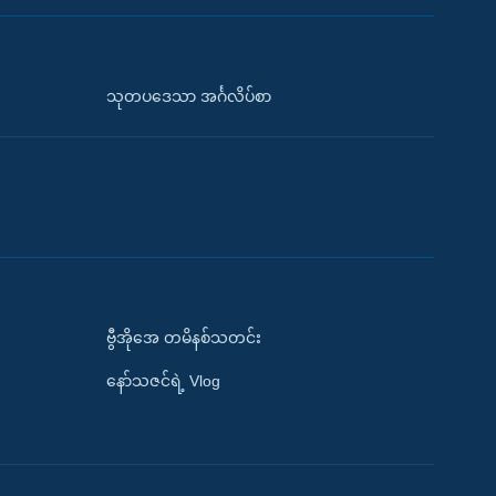
သုတပဒေသာ အင်္ဂလိပ်စာ
ဗွီအိုအေ တမိနစ်သတင်း
နော်သဇင်ရဲ့ Vlog