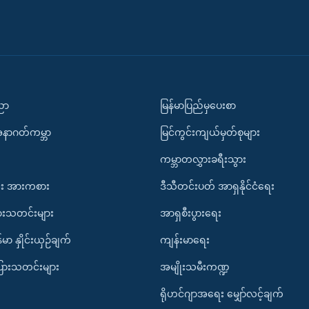
ပညာ
မြန်မာပြည်မှပေးစာ
အနာဂတ်ကမ္ဘာ
မြင်ကွင်းကျယ်မှတ်စုများ
ကမ္ဘာတလွှားခရီးသွား
း အားကစား
ဒီသီတင်းပတ် အာရှနိုင်ငံရေး
ားသတင်းများ
အာရှစီးပွားရေး
်မာ နှိုင်းယှဉ်ချက်
ကျန်းမာရေး
ပြားသတင်းများ
အမျိုးသမီးကဏ္ဍ
ရိုဟင်ဂျာအရေး မျှော်လင့်ချက်