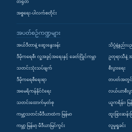
တရုတ်
အစ္စရေး-ပါလက်စတိုင်း
အပတ်စဉ်ကဏ္ဍများ
အယ်ဒီတာနဲ့ ဆွေးနွေးခန်း
သိပ္ပံနဲ့နည်း
ဒီမိုကရေစီ၊ လူ့အခွင့်အရေးနှင့် ခေတ်ပြိုင်ကမ္ဘာ
ဥတုရာသီနဲ့ 
သတင်းသုံးသပ်ချက်
စီးပွားရေး
ဒီမိုကရေစီရေးရာ
တပတ်အတွင်
အမေရိကန်နိုင်ငံရေး
လယ်ယာစီးပွ
သတင်းထောက်မှတ်စု
ယူကရိန်း၊ မြန
ကမ္ဘာ့သတင်းမီဒီယာထဲက မြန်မာ
ထူးခြားဆန်း
ကမ္ဘာ့ မြန်မာ့ မီဒီယာမြင်ကွင်း
လူမှုရှုခင်း