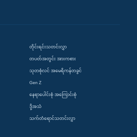
တိုင်းရင်းသတင်းလွှာ
တပတ်အတွင်း အားကစား
သုတစုံလင် အမေရိကန်တခွင်
Gen Z
နေရာပေါင်းစုံ အကြောင်းစုံ
ဒို့အသံ
သက်တံရောင်သတင်းလွှာ