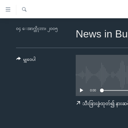
သုံး
ရ
ရှာဖွေ
လွယ်ကူ
မူလစာမျက်နှာ
၀၄ ေအာက္တိုဘာ၊ ၂၀၀၅
ရ
News in Bu
စေ
မြန်မာ
လာ
သည့်
ဒ်
ကမ္ဘာ့သတင်းများ
Link
ဗွီဒီယို
နိုင်ငံတကာ
မျှဝေပါ
များ
သတင်းလွတ်လပ်ခွင့်
အမေရိကန်
ပင်မ
ရပ်ဝန်းတခု လမ်းတခု အလွန်
တရုတ်
အကြောင်းအရာ
အင်္ဂလိပ်စာလေ့လာမယ်
အစ္စရေး-ပါလက်စတိုင်း
သို့
0:00
အပတ်စဉ်ကဏ္ဍများ
အမေရိကန်သုံးအီဒီယံ
ကျော်
သီးခြားခွဲထုတ်၍ နားဆင
ကြည့်
ရေဒီယိုနှင့်ရုပ်သံ အချက်အလက်များ
မကြေးမုံရဲ့ အင်္ဂလိပ်စာ
ရေဒီယို
ရန်
ရေဒီယို/တီဗွီအစီအစဉ်
ရုပ်ရှင်ထဲက အင်္ဂလိပ်စာ
တီဗွီ
ပင်မ