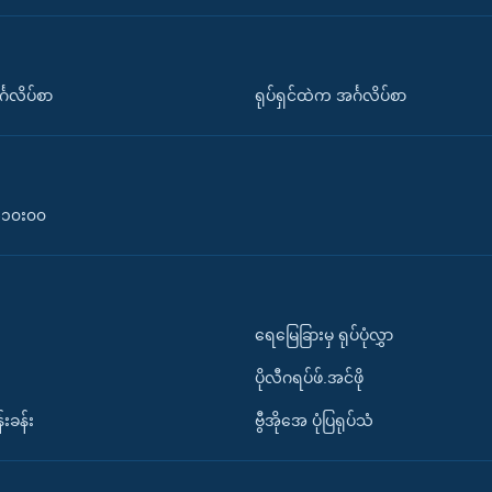
်္ဂလိပ်စာ
ရုပ်ရှင်ထဲက အင်္ဂလိပ်စာ
၀-၁၀း၀၀
ရေမြေခြားမှ ရုပ်ပုံလွှာ
ပိုလီဂရပ်ဖ်.အင်ဖို
်းခန်း
ဗွီအိုအေ ပုံပြရုပ်သံ