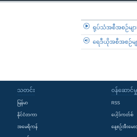
သုတပဒေသာ အင်္ဂလိပ်စာ
အ
ညွန်း
စာမျက်နှာ
သို့
ရုပ်သံအစီအစဉ်မျာ
ကျော်
ရေဒီယိုအစီအစဉ်မျ
ကြည့်
ရန်
ရှာဖွေ
ရန်
နေရာ
သို့
သတင်း
၀န်ဆောင်မှ
ကျော်
ရန်
မြန်မာ
RSS
နိုင်ငံတကာ
ပေါ့ဒ်ကတ်စ်
အမေရိကန်
နေ့စဉ်အီးမေ