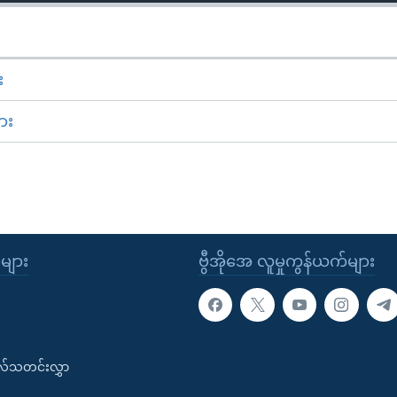
း
ား
ုများ
ဗွီအိုအေ လူမှုကွန်ယက်များ
းလ်သတင်းလွှာ