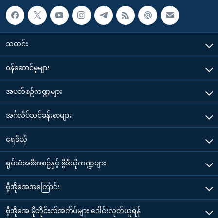
သတင်း
၀န်ဆောင်မှုများ
အပတ်စဉ်ကဏ္ဍများ
အင်္ဂလိပ်သင်ခန်းစာများ
ရေဒီယို
ရုပ်သံအစီအစဉ်နှင့် ဗွီဒီယိုကဏ္ဍများ
ဗွီအိုအေအကြောင်း
ဗွီအိုအေ မိုဘိုင်းလ်အက်ပ်များ ဒေါင်းလုတ်ယူရန်