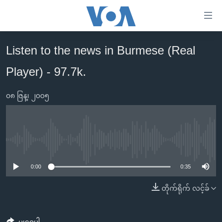
သုံး
ရ
လွယ်ကူ
Listen to the news in Burmese (Real
မူလစာမျက်နှာ
စေ
Player) - 97.7k.
မြန်မာ
သည့်
ကမ္ဘာ့သတင်းများ
Link
၀၈ ဇြန္၊ ၂၀၀၅
ဗွီဒီယို
နိုင်ငံတကာ
များ
သတင်းလွတ်လပ်ခွင့်
အမေရိကန်
ပင်မ
ရပ်ဝန်းတခု လမ်းတခု အလွန်
တရုတ်
အကြောင်းအရာ
No media source currently available
သို့
အင်္ဂလိပ်စာလေ့လာမယ်
အစ္စရေး-ပါလက်စတိုင်း
0:00
0:35
ကျော်
အပတ်စဉ်ကဏ္ဍများ
အမေရိကန်သုံးအီဒီယံ
ကြည့်
တိုက်ရိုက် လင့်ခ်
ရေဒီယိုနှင့်ရုပ်သံ အချက်အလက်များ
မကြေးမုံရဲ့ အင်္ဂလိပ်စာ
ရေဒီယို
ရန်
ပင်မ
ရေဒီယို/တီဗွီအစီအစဉ်
ရုပ်ရှင်ထဲက အင်္ဂလိပ်စာ
တီဗွီ