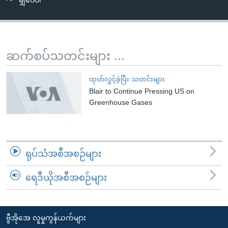
မျှဝေပါ
အ
သုတပဒေသာ အင်္ဂလိပ်စာ
ညွန်း
Learning English
စာမျက်နှာ
သို့
ဗွီအိုအေ လူမှုကွန်ယက်များ
ဆက်စပ်သတင်းများ ...
ကျော်
ကြည့်
ထုတ်လွှင့်ခဲ့ပြီး သတင်းများ
ရန်
Blair to Continue Pressing US on
ဘာသာစကားများ
ရှာဖွေ
Greenhouse Gases
ရန်
နေရာ
သို့
ရုပ်သံအစီအစဉ်များ
ကျော်
ရန်
ရေဒီယိုအစီအစဉ်များ
ဗွီအိုအေ လူမှုကွန်ယက်များ