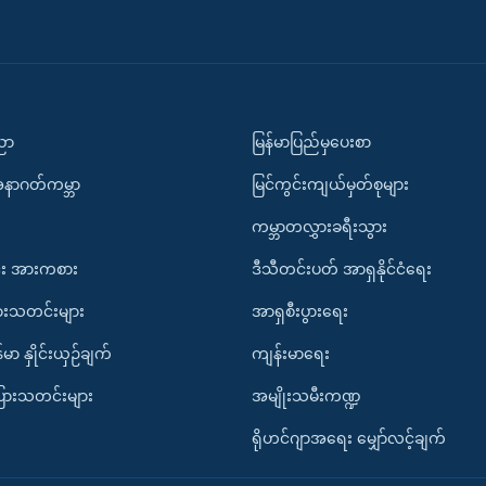
ပညာ
မြန်မာပြည်မှပေးစာ
အနာဂတ်ကမ္ဘာ
မြင်ကွင်းကျယ်မှတ်စုများ
ကမ္ဘာတလွှားခရီးသွား
း အားကစား
ဒီသီတင်းပတ် အာရှနိုင်ငံရေး
ားသတင်းများ
အာရှစီးပွားရေး
်မာ နှိုင်းယှဉ်ချက်
ကျန်းမာရေး
ပြားသတင်းများ
အမျိုးသမီးကဏ္ဍ
ရိုဟင်ဂျာအရေး မျှော်လင့်ချက်