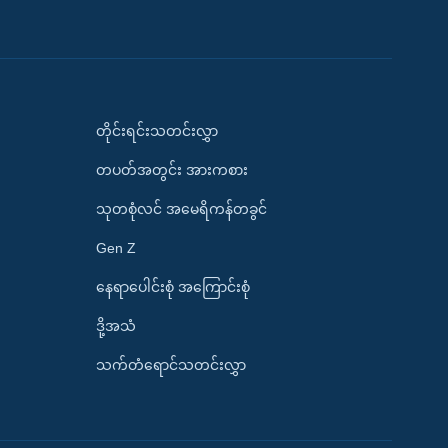
တိုင်းရင်းသတင်းလွှာ
တပတ်အတွင်း အားကစား
သုတစုံလင် အမေရိကန်တခွင်
Gen Z
နေရာပေါင်းစုံ အကြောင်းစုံ
ဒို့အသံ
သက်တံရောင်သတင်းလွှာ