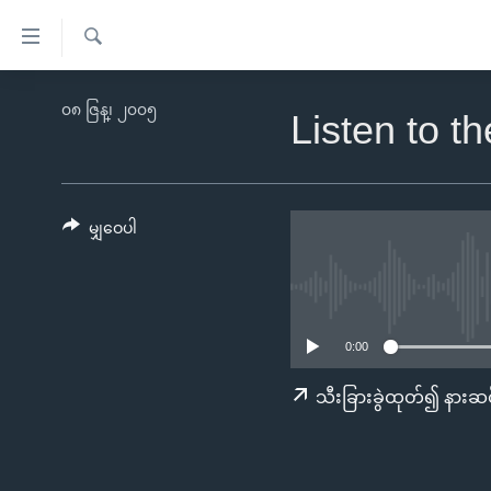
သုံး
ရ
ရှာဖွေ
လွယ်ကူ
မူလစာမျက်နှာ
၀၈ ဇြန္၊ ၂၀၀၅
ရ
Listen to t
စေ
မြန်မာ
လာ
သည့်
ဒ်
ကမ္ဘာ့သတင်းများ
Link
ဗွီဒီယို
နိုင်ငံတကာ
မျှဝေပါ
များ
သတင်းလွတ်လပ်ခွင့်
အမေရိကန်
ပင်မ
ရပ်ဝန်းတခု လမ်းတခု အလွန်
တရုတ်
အကြောင်းအရာ
အင်္ဂလိပ်စာလေ့လာမယ်
အစ္စရေး-ပါလက်စတိုင်း
သို့
0:00
အပတ်စဉ်ကဏ္ဍများ
အမေရိကန်သုံးအီဒီယံ
ကျော်
သီးခြားခွဲထုတ်၍ နားဆင
ကြည့်
ရေဒီယိုနှင့်ရုပ်သံ အချက်အလက်များ
မကြေးမုံရဲ့ အင်္ဂလိပ်စာ
ရေဒီယို
ရန်
ရေဒီယို/တီဗွီအစီအစဉ်
ရုပ်ရှင်ထဲက အင်္ဂလိပ်စာ
တီဗွီ
ပင်မ