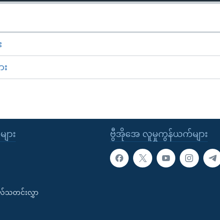
း
ား
ုများ
ဗွီအိုအေ လူမှုကွန်ယက်များ
းလ်သတင်းလွှာ