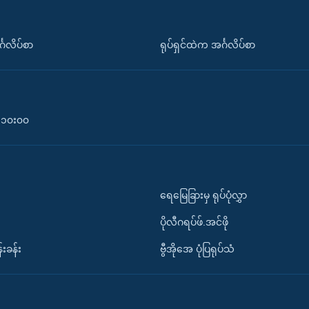
်္ဂလိပ်စာ
ရုပ်ရှင်ထဲက အင်္ဂလိပ်စာ
၀-၁၀း၀၀
ရေမြေခြားမှ ရုပ်ပုံလွှာ
ပိုလီဂရပ်ဖ်.အင်ဖို
်းခန်း
ဗွီအိုအေ ပုံပြရုပ်သံ