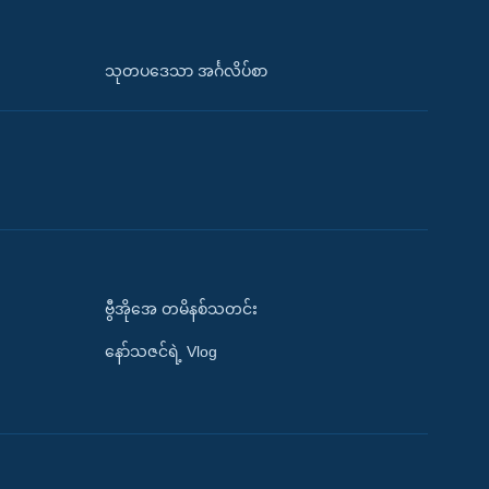
သုတပဒေသာ အင်္ဂလိပ်စာ
ဗွီအိုအေ တမိနစ်သတင်း
နော်သဇင်ရဲ့ Vlog