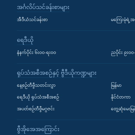
အင်္ဂလိပ်သင်ခန်းစာများ
အီဒီယံသင်ခန်းစာ
မကြေးမုံရဲ့အင
ရေဒီယို
နံနက်ပိုင်း ၆း၀၀-ရး၀၀
ညပိုင်း ၉း၀
ရုပ်သံအစီအစဉ်နှင့် ဗွီဒီယိုကဏ္ဍများ
နေ့စဉ်တီဗွီသတင်းလွှာ
မြန်မာ
ရေဒီယို ရုပ်သံအစီအစဉ်
နိုင်ငံတကာ
အပတ်စဉ်တီဗွီမဂ္ဂဇင်း
တွေ့ဆုံမေးမြန
ဗွီအိုအေအကြောင်း