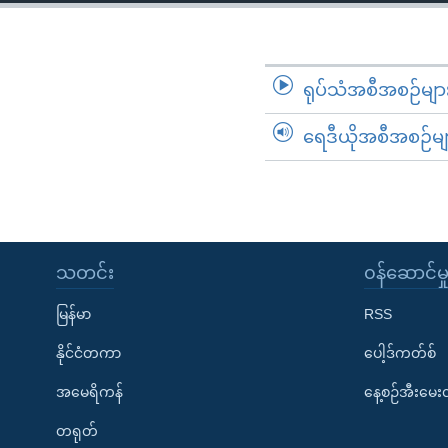
သုတပဒေသာ အင်္ဂလိပ်စာ
အ
ညွန်း
စာမျက်နှာ
သို့
ရုပ်သံအစီအစဉ်မျာ
ကျော်
ရေဒီယိုအစီအစဉ်မျ
ကြည့်
ရန်
ရှာဖွေ
ရန်
နေရာ
သတင်း
၀န်ဆောင်မှ
သို့
ကျော်
မြန်မာ
RSS
ရန်
နိုင်ငံတကာ
ပေါ့ဒ်ကတ်စ်
အမေရိကန်
နေ့စဉ်အီးမေ
တရုတ်