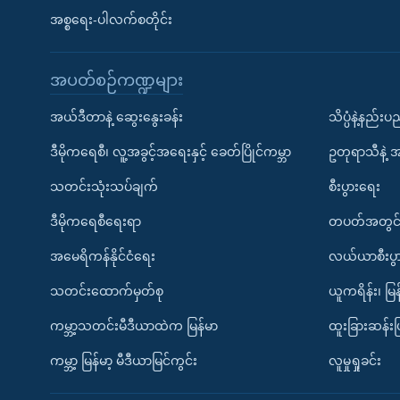
အစ္စရေး-ပါလက်စတိုင်း
အပတ်စဉ်ကဏ္ဍများ
အယ်ဒီတာနဲ့ ဆွေးနွေးခန်း
သိပ္ပံနဲ့နည်း
ဒီမိုကရေစီ၊ လူ့အခွင့်အရေးနှင့် ခေတ်ပြိုင်ကမ္ဘာ
ဥတုရာသီနဲ့ 
သတင်းသုံးသပ်ချက်
စီးပွားရေး
ဒီမိုကရေစီရေးရာ
တပတ်အတွင်
အမေရိကန်နိုင်ငံရေး
လယ်ယာစီးပွ
သတင်းထောက်မှတ်စု
ယူကရိန်း၊ မြန
ကမ္ဘာ့သတင်းမီဒီယာထဲက မြန်မာ
ထူးခြားဆန်း
ကမ္ဘာ့ မြန်မာ့ မီဒီယာမြင်ကွင်း
လူမှုရှုခင်း