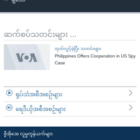
မျှဝေပါ
အ
သုတပဒေသာ အင်္ဂလိပ်စာ
ညွန်း
Learning English
စာမျက်နှာ
သို့
ဗွီအိုအေ လူမှုကွန်ယက်များ
ဆက်စပ်သတင်းများ ...
ကျော်
ကြည့်
ထုတ်လွှင့်ခဲ့ပြီး သတင်းများ
ရန်
Philippines Offers Cooperation in US Spy
ဘာသာစကားများ
ရှာဖွေ
Case
ရန်
နေရာ
သို့
ရုပ်သံအစီအစဉ်များ
ကျော်
ရန်
ရေဒီယိုအစီအစဉ်များ
ဗွီအိုအေ လူမှုကွန်ယက်များ