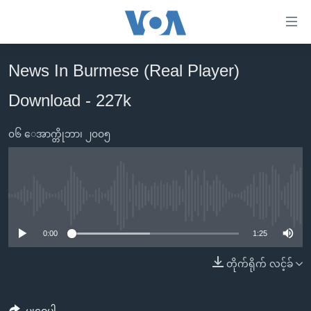
သုံး
ရ
လွယ်ကူ
News In Burmese (Real Player)
မူလစာမျက်နှာ
စေ
Download - 227k
မြန်မာ
သည့်
ကမ္ဘာ့သတင်းများ
Link
၀၆ ေအာက္တိုဘာ၊ ၂၀၀၅
ဗွီဒီယို
နိုင်ငံတကာ
များ
သတင်းလွတ်လပ်ခွင့်
အမေရိကန်
ပင်မ
ရပ်ဝန်းတခု လမ်းတခု အလွန်
တရုတ်
အကြောင်းအရာ
No media source currently available
သို့
အင်္ဂလိပ်စာလေ့လာမယ်
အစ္စရေး-ပါလက်စတိုင်း
0:00
1:25
ကျော်
အပတ်စဉ်ကဏ္ဍများ
အမေရိကန်သုံးအီဒီယံ
ကြည့်
တိုက်ရိုက် လင့်ခ်
ရေဒီယိုနှင့်ရုပ်သံ အချက်အလက်များ
မကြေးမုံရဲ့ အင်္ဂလိပ်စာ
ရေဒီယို
ရန်
ပင်မ
ရေဒီယို/တီဗွီအစီအစဉ်
ရုပ်ရှင်ထဲက အင်္ဂလိပ်စာ
တီဗွီ